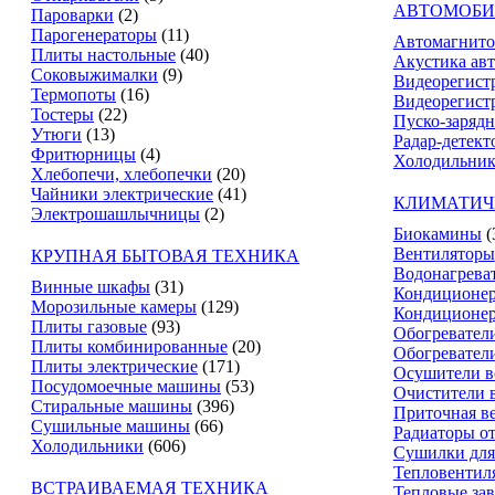
АВТОМОБИ
Пароварки
(2)
Парогенераторы
(11)
Автомагнит
Плиты настольные
(40)
Акустика ав
Соковыжималки
(9)
Видеорегист
Термопоты
(16)
Видеорегистр
Тостеры
(22)
Пуско-зарядн
Утюги
(13)
Радар-детект
Фритюрницы
(4)
Холодильник
Хлебопечи, хлебопечки
(20)
Чайники электрические
(41)
КЛИМАТИЧ
Электрошашлычницы
(2)
Биокамины
(
Вентиляторы
КРУПНАЯ БЫТОВАЯ ТЕХНИКА
Водонагрева
Винные шкафы
(31)
Кондиционе
Морозильные камеры
(129)
Кондиционе
Плиты газовые
(93)
Обогревател
Плиты комбинированные
(20)
Обогревател
Плиты электрические
(171)
Осушители в
Посудомоечные машины
(53)
Очистители 
Стиральные машины
(396)
Приточная в
Сушильные машины
(66)
Радиаторы о
Холодильники
(606)
Сушилки для
Тепловентил
ВСТРАИВАЕМАЯ ТЕХНИКА
Тепловые за