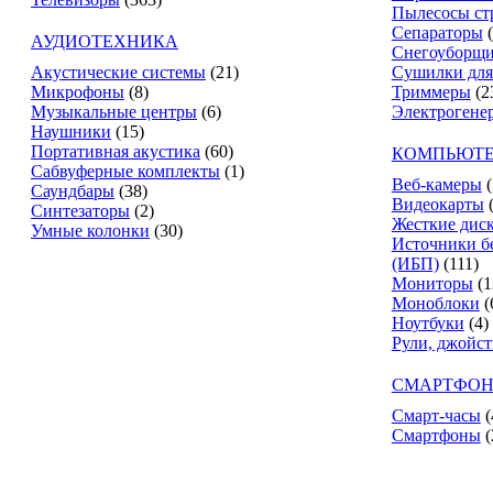
Пылесосы ст
Сепараторы
АУДИОТЕХНИКА
Снегоуборщ
Акустические системы
(21)
Сушилки для
Микрофоны
(8)
Триммеры
(2
Музыкальные центры
(6)
Электрогене
Наушники
(15)
Портативная акустика
(60)
КОМПЬЮТЕ
Сабвуферные комплекты
(1)
Веб-камеры
(
Саундбары
(38)
Видеокарты
Синтезаторы
(2)
Жесткие дис
Умные колонки
(30)
Источники б
(ИБП)
(111)
Мониторы
(1
Моноблоки
(
Ноутбуки
(4)
Рули, джойс
СМАРТФОН
Смарт-часы
(
Смартфоны
(