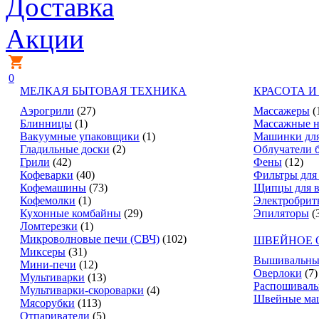
Доставка
Акции
0
МЕЛКАЯ БЫТОВАЯ ТЕХНИКА
КРАСОТА И
Аэрогрили
(27)
Массажеры
(
Блинницы
(1)
Массажные н
Вакуумные упаковщики
(1)
Машинки для
Гладильные доски
(2)
Облучатели 
Грили
(42)
Фены
(12)
Кофеварки
(40)
Фильтры для
Кофемашины
(73)
Щипцы для в
Кофемолки
(1)
Электробрит
Кухонные комбайны
(29)
Эпиляторы
(
Ломтерезки
(1)
Микроволновые печи (СВЧ)
(102)
ШВЕЙНОЕ 
Миксеры
(31)
Вышивальны
Мини-печи
(12)
Оверлоки
(7)
Мультиварки
(13)
Распошивал
Мультиварки-скороварки
(4)
Швейные ма
Мясорубки
(113)
Отпариватели
(5)