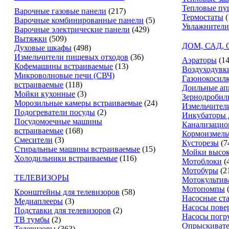
Тепловые пу
Варочные газовые панели
(217)
Термостаты
(
Варочные комбинированные панели
(5)
Увлажнители
Варочные электрические панели
(429)
Вытяжки
(509)
ДОМ, САД,
Духовые шкафы
(498)
Измельчители пищевых отходов
(36)
Аэраторы
(14
Кофемашины встраиваемые
(13)
Воздуходувк
Микроволновые печи (СВЧ)
Газонокосил
встраиваемые
(118)
Доильные ап
Мойки кухонные
(3)
Зернодробил
Морозильные камеры встраиваемые
(24)
Измельчители
Подогреватели посуды
(2)
Инкубаторы 
Посудомоечные машины
Канализацио
встраиваемые
(168)
Кормоизмель
Смесители
(3)
Кусторезы
(7
Стиральные машины встраиваемые
(15)
Мойки высок
Холодильники встраиваемые
(116)
Мотоблоки
(
Мотобуры
(2
ТЕЛЕВИЗОРЫ
Мотокультив
Мотопомпы
Кронштейны для телевизоров
(58)
Насосные ст
Медиаплееры
(3)
Насосы пове
Подставки для телевизоров
(2)
Насосы погр
ТВ тумбы
(2)
Опрыскиват
Телевизоры
(363)