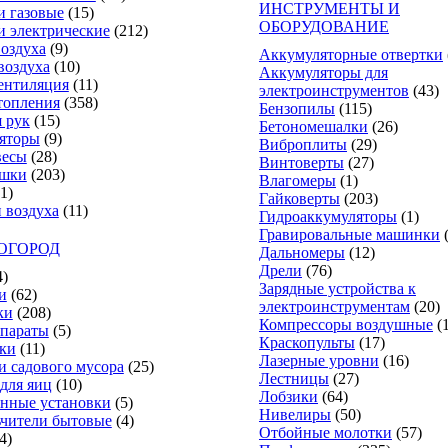
ИНСТРУМЕНТЫ И
и газовые
(15)
ОБОРУДОВАНИЕ
и электрические
(212)
оздуха
(9)
Аккумуляторные отвертки
воздуха
(10)
Аккумуляторы для
ентиляция
(11)
электроинструментов
(43)
топления
(358)
Бензопилы
(115)
 рук
(15)
Бетономешалки
(26)
яторы
(9)
Виброплиты
(29)
весы
(28)
Винтоверты
(27)
ушки
(203)
Влагомеры
(1)
(1)
Гайковерты
(203)
 воздуха
(11)
Гидроаккумуляторы
(1)
Гравировальные машинки
 ОГОРОД
Дальномеры
(12)
Дрели
(76)
4)
Зарядные устройства к
и
(62)
электроинструментам
(20)
ки
(208)
Компрессоры воздушные
(
параты
(5)
Краскопульты
(17)
ки
(11)
Лазерные уровни
(16)
и садового мусора
(25)
Лестницы
(27)
для яиц
(10)
Лобзики
(64)
нные установки
(5)
Нивелиры
(50)
чители бытовые
(4)
Отбойные молотки
(57)
4)