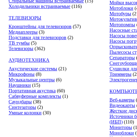
Стиральные машины встраиваемые
(15)
Мойки высок
Холодильники встраиваемые
(116)
Мотоблоки
(
Мотобуры
(2
ТЕЛЕВИЗОРЫ
Мотокультив
Мотопомпы
Кронштейны для телевизоров
(57)
Насосные ст
Медиаплееры
(3)
Насосы пове
Подставки для телевизоров
(2)
Насосы пог
ТВ тумбы
(5)
Опрыскиват
Телевизоры
(362)
Пылесосы ст
Сепараторы
АУДИОТЕХНИКА
Снегоуборщ
Акустические системы
(21)
Сушилки для
Микрофоны
(8)
Триммеры
(2
Музыкальные центры
(6)
Электрогене
Наушники
(15)
Портативная акустика
(60)
КОМПЬЮТЕ
Сабвуферные комплекты
(1)
Веб-камеры
Саундбары
(38)
Видеокарты
Синтезаторы
(2)
Жесткие дис
Умные колонки
(30)
Источники б
(ИБП)
(110)
Мониторы
(
Моноблоки
(