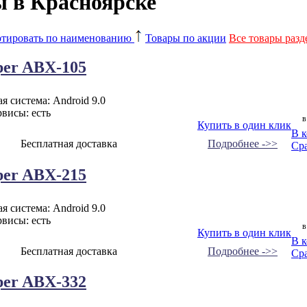
 в Красноярске
тировать по наименованию
Товары по акции
Все товары разд
er ABX-105
 система: Android 9.0
висы: есть
в
Купить в один клик
В 
Бесплатная доставка
Подробнее ->>
Ср
er ABX-215
 система: Android 9.0
висы: есть
в
Купить в один клик
В 
Бесплатная доставка
Подробнее ->>
Ср
er ABX-332