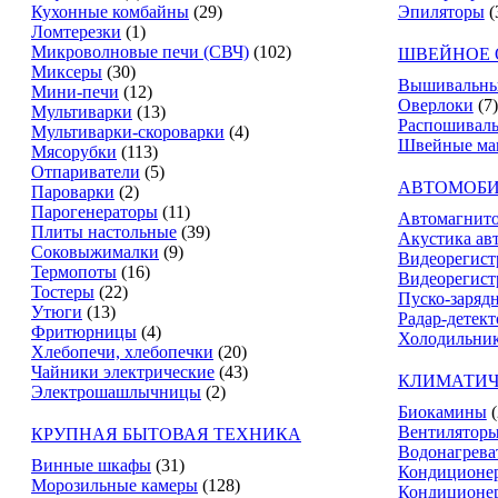
Кухонные комбайны
(29)
Эпиляторы
(
Ломтерезки
(1)
Микроволновые печи (СВЧ)
(102)
ШВЕЙНОЕ 
Миксеры
(30)
Вышивальны
Мини-печи
(12)
Оверлоки
(7)
Мультиварки
(13)
Распошивал
Мультиварки-скороварки
(4)
Швейные м
Мясорубки
(113)
Отпариватели
(5)
АВТОМОБИ
Пароварки
(2)
Парогенераторы
(11)
Автомагнит
Плиты настольные
(39)
Акустика ав
Соковыжималки
(9)
Видеорегист
Термопоты
(16)
Видеорегист
Тостеры
(22)
Пуско-заряд
Утюги
(13)
Радар-детек
Фритюрницы
(4)
Холодильник
Хлебопечи, хлебопечки
(20)
Чайники электрические
(43)
КЛИМАТИЧ
Электрошашлычницы
(2)
Биокамины
Вентилятор
КРУПНАЯ БЫТОВАЯ ТЕХНИКА
Водонагрева
Винные шкафы
(31)
Кондиционе
Морозильные камеры
(128)
Кондиционе