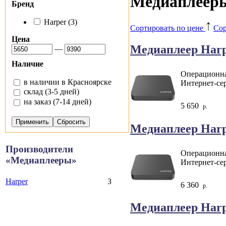
Медиаплееры
Бренд
Harper (3)
Сортировать по цене
Сор
Цена
Медиаплеер Harp
—
Наличие
Операционная
в наличии в Красноярске
Интернет-сер
склад (3-5 дней)
на заказ (7-14 дней)
5 650
р.
Медиаплеер Harp
Производители
Операционная
«Медиаплееры»
Интернет-сер
Harper
3
6 360
р.
Медиаплеер Harp