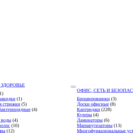
 ЗДОРОВЬЕ
ОФИС, СЕТЬ И БЕЗОПА
1)
накидки
(1)
Брошюровщики
(3)
я стрижки
(5)
Доски офисные
(8)
бактерицидные
(4)
Картриджи
(228)
Кулеры
(4)
 воды
(4)
Ламинаторы
(6)
волос
(10)
Маршрутизаторы
(13)
твы
(12)
Многофункциональные уст