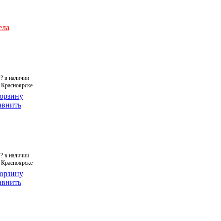
ела
?
в наличии
 Красноярске
корзину
авнить
?
в наличии
 Красноярске
корзину
авнить