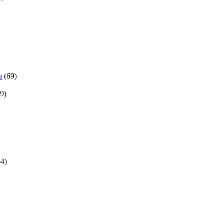
я
(69)
9)
64)