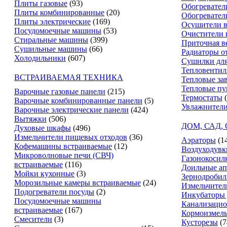
Плиты газовые
(93)
Обогревател
Плиты комбинированные
(20)
Обогревател
Плиты электрические
(169)
Осушители в
Посудомоечные машины
(53)
Очистители 
Стиральные машины
(399)
Приточная в
Сушильные машины
(66)
Радиаторы о
Холодильники
(607)
Сушилки для
Тепловентил
ВСТРАИВАЕМАЯ ТЕХНИКА
Тепловые за
Тепловые п
Варочные газовые панели
(215)
Термостаты
Варочные комбинированные панели
(5)
Увлажнители
Варочные электрические панели
(424)
Вытяжки
(506)
ДОМ, САД,
Духовые шкафы
(496)
Измельчители пищевых отходов
(36)
Аэраторы
(1
Кофемашины встраиваемые
(12)
Воздуходувк
Микроволновые печи (СВЧ)
Газонокосил
встраиваемые
(116)
Доильные ап
Мойки кухонные
(3)
Зернодробил
Морозильные камеры встраиваемые
(24)
Измельчител
Подогреватели посуды
(2)
Инкубаторы 
Посудомоечные машины
Канализацио
встраиваемые
(167)
Кормоизмель
Смесители
(3)
Кусторезы
(7