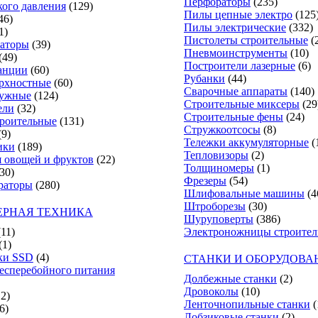
Перфораторы
(235)
ого давления
(129)
Пилы цепные электро
(125
46)
Пилы электрические
(332)
1)
Пистолеты строительные
(
аторы
(39)
Пневмоинструменты
(10)
(49)
Построители лазерные
(6)
анции
(60)
Рубанки
(44)
рхностные
(60)
Сварочные аппараты
(140)
ружные
(124)
Строительные миксеры
(29
ели
(32)
Строительные фены
(24)
роительные
(131)
Стружкоотсосы
(8)
(9)
Тележки аккумуляторные
(
ики
(189)
Тепловизоры
(2)
 овощей и фруктов
(22)
Толщиномеры
(1)
30)
Фрезеры
(54)
раторы
(280)
Шлифовальные машины
(4
Штроборезы
(30)
РНАЯ ТЕХНИКА
Шуруповерты
(386)
(11)
Электроножницы строите
(1)
ки SSD
(4)
СТАНКИ И ОБОРУДОВА
есперебойного питания
Долбежные станки
(2)
Дровоколы
(10)
12)
Ленточнопильные станки
(
6)
Лобзиковые станки
(2)