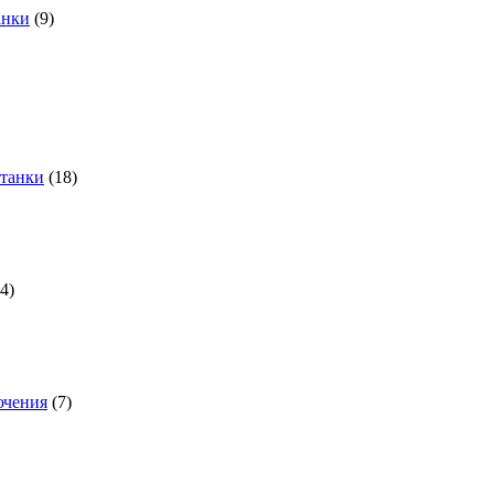
анки
(9)
станки
(18)
(4)
ючения
(7)