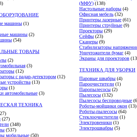
3)
(МФУ)
(138)
Настольные наборы
(4)
Офисная мебель
(32)
ОБОРУДОВАНИЕ
Принтеры лазерные
(61)
е машины
(1)
Принтеры струйные
(9)
Проекторы
(29)
ьные машины
(2)
Сейфы
(23)
ашины
(54)
Сканеры
(9)
Стабилизаторы напряжени
ЛЬНЫЕ ТОВАРЫ
Уничтожители бумаг
(4)
Экраны для проекторов
(13
олы
(2)
томобильная
(3)
ТЕХНИКА ДЛЯ УБОРКИ
раторы
(12)
раторы с радар-детектором
(12)
Паровые швабры
(4)
ные устройства
(13)
Пароочистители
(1)
торы
(1)
Паропылесосы
(2)
и автомобильные
(3)
Пылесосы
(132)
Пылесосы беспроводные
(
ЕСКАЯ ТЕХНИКА
Роботы-мойщики окон
(13)
Роботы-пылесосы
(64)
(27)
Стеклоочистители
(1)
ы
(27)
Электровеники
(1)
тели
(348)
Электрошвабры
(5)
ры
(537)
ры мобильные
(50)