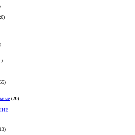
)
20)
)
1)
65)
льные
(20)
НИЕ
13)