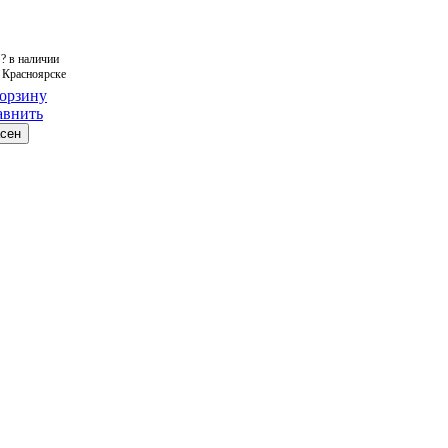
?
в наличии
 Красноярске
корзину
авнить
асен