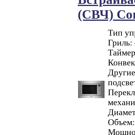
(СВЧ) C
Тип уп
Гриль: 
Таймер
Конвек
Другие
подсве
Перекл
механи
Диамет
Объем:
Мощнос