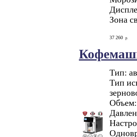
Диспле
Зона с
37 260
р.
Кофемаши
Тип: а
Тип ис
зернов
Объем: 
Давлен
Настро
Одновр