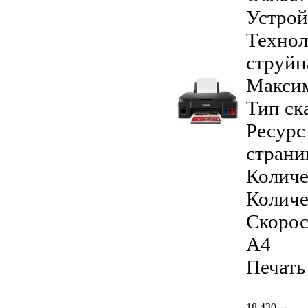
Устрой
Технол
струйн
Максим
Тип ск
Ресурс
страни
Количе
Количе
Скорост
А4
Печать
18 430
р.