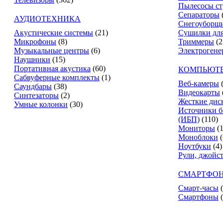
Пылесосы ст
Сепараторы
АУДИОТЕХНИКА
Снегоуборщ
Акустические системы
(21)
Сушилки для
Микрофоны
(8)
Триммеры
(2
Музыкальные центры
(6)
Электрогене
Наушники
(15)
Портативная акустика
(60)
КОМПЬЮТЕ
Сабвуферные комплекты
(1)
Веб-камеры
Саундбары
(38)
Видеокарты
Синтезаторы
(2)
Жесткие дис
Умные колонки
(30)
Источники б
(ИБП)
(110)
Мониторы
(
Моноблоки
(
Ноутбуки
(4)
Рули, джойс
СМАРТФОН
Смарт-часы
Смартфоны