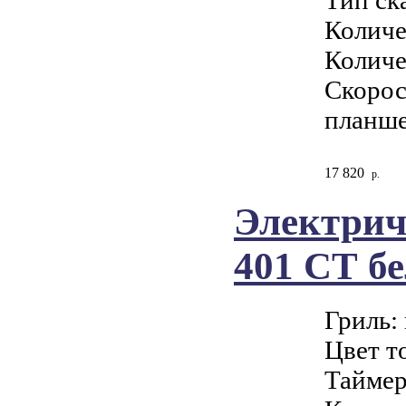
Количе
Количе
Скорост
планше
17 820
р.
Электрич
401 СТ б
Гриль:
Цвет т
Таймер