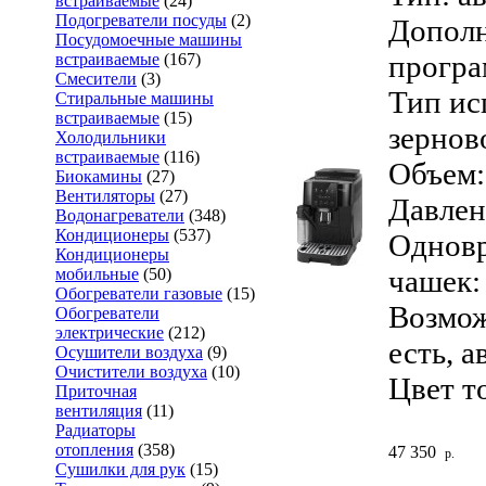
встраиваемые
(24)
Подогреватели посуды
(2)
Дополн
Посудомоечные машины
програ
встраиваемые
(167)
Смесители
(3)
Тип ис
Стиральные машины
встраиваемые
(15)
зернов
Холодильники
встраиваемые
(116)
Объем: 
Биокамины
(27)
Вентиляторы
(27)
Давлен
Водонагреватели
(348)
Кондиционеры
(537)
Одновр
Кондиционеры
чашек:
мобильные
(50)
Обогреватели газовые
(15)
Возмож
Обогреватели
электрические
(212)
есть, 
Осушители воздуха
(9)
Очистители воздуха
(10)
Цвет т
Приточная
вентиляция
(11)
Радиаторы
отопления
(358)
47 350
р.
Сушилки для рук
(15)