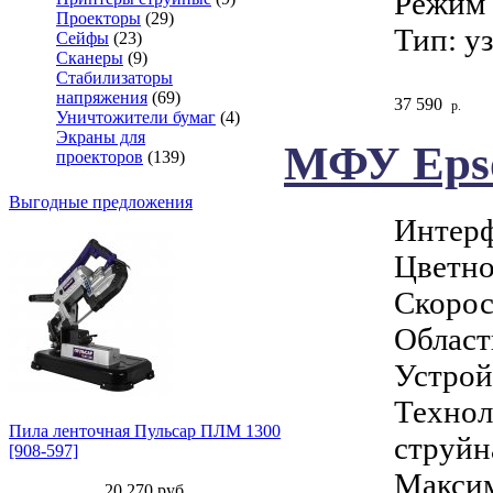
Режим 
Проекторы
(29)
Тип: у
Сейфы
(23)
Сканеры
(9)
Стабилизаторы
напряжения
(69)
37 590
р.
Уничтожители бумаг
(4)
Экраны для
МФУ Eps
проекторов
(139)
Выгодные предложения
Интерф
Цветно
Скорос
Област
Устрой
Технол
Пила ленточная Пульсар ПЛМ 1300
струйн
[908-597]
Максим
20 270
руб.