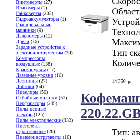
Скорос
Винтоверты
(27)
Влагомеры
(1)
Област
Гайковерты
(203)
Гидроаккумуляторы
(1)
Устрой
Гравировальные
Технол
машинки
(9)
Дальномеры
(12)
Максим
Дрели
(76)
Зарядные устройства к
Тип ск
электроинструментам
(20)
Компрессоры
Количе
воздушные
(138)
Краскопульты
(17)
Лазерные уровни
(16)
Лестницы
(27)
14 350
р.
Лобзики
(64)
Нивелиры
(50)
Кофемаш
Отбойные молотки
(57)
Перфораторы
(235)
220.22.G
Пилы цепные
электро
(125)
Пилы электрические
(332)
Пистолеты
Тип: а
строительные
(20)
Пневмоинструменты
(10)