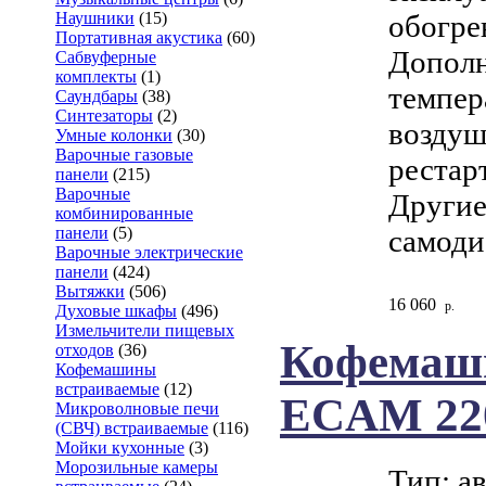
обогрев
Наушники
(15)
Портативная акустика
(60)
Дополн
Сабвуферные
комплекты
(1)
темпер
Саундбары
(38)
Синтезаторы
(2)
воздуш
Умные колонки
(30)
Варочные газовые
рестар
панели
(215)
Варочные
Другие
комбинированные
самоди
панели
(5)
Варочные электрические
панели
(424)
Вытяжки
(506)
16 060
р.
Духовые шкафы
(496)
Измельчители пищевых
Кофемаши
отходов
(36)
Кофемашины
встраиваемые
(12)
ECAM 220
Микроволновые печи
(СВЧ) встраиваемые
(116)
Мойки кухонные
(3)
Морозильные камеры
Тип: а