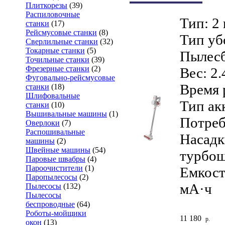
Плиткорезы
(39)
Распиловочные
Тип: 2
станки
(17)
Рейсмусовые станки
(8)
Тип уб
Сверлильные станки
(32)
Токарные станки
(5)
Пылесб
Точильные станки
(39)
Фрезерные станки
(2)
Вес: 2.
Фуговально-рейсмусовые
Время 
станки
(18)
Шлифовальные
Тип ак
станки
(10)
Вышивальные машины
(1)
Потреб
Оверлоки
(7)
Распошивальные
Насадк
машины
(2)
Швейные машины
(54)
турбощ
Паровые швабры
(4)
Пароочистители
(1)
Емкост
Паропылесосы
(2)
мА·ч
Пылесосы
(132)
Пылесосы
беспроводные
(64)
Роботы-мойщики
11 180
р.
окон
(13)