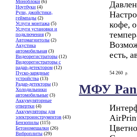
Моноблоки
(6)
Давлен
Ноутбуки
(4)
Настро
Рули, джойстики,
геймпады
(2)
кофе, 
Услуги монтажа
(5)
Услуги установки и
темпер
подключения
(7)
Автомагнитолы
(2)
Возмож
Акустика
автомобильная
(3)
есть, 
Видеорегистраторы
(12)
Видеорегистраторы с
радар-детектором
(12)
54 260
Пуско-зарядные
р.
устройства
(13)
Радар-детекторы
(1)
МФУ Pan
Холодильники
автомобильные
(3)
Аккумуляторные
Интерф
отвертки
(4)
Аккумуляторы для
AirPrin
электроинструментов
(43)
Бензопилы
(115)
Цветно
Бетономешалки
(26)
Виброплиты
(29)