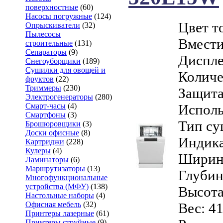
поверхностные
(60)
Насосы погружные
(124)
Цвет т
Опрыскиватели
(32)
Пылесосы
Вмести
строительные
(131)
Сепараторы
(9)
Диспле
Снегоуборщики
(189)
Сушилки для овощей и
Количе
фруктов
(22)
Триммеры
(230)
Защита
Электрогенераторы
(280)
Смарт-часы
(4)
Исполь
Смартфоны
(3)
Тип су
Брошюровщики
(3)
Доски офисные
(8)
Индика
Картриджи
(228)
Кулеры
(4)
Ширина
Ламинаторы
(6)
Маршрутизаторы
(13)
Глубин
Многофункциональные
устройства (МФУ)
(138)
Высота
Настольные наборы
(4)
Офисная мебель
(32)
Вес: 41
Принтеры лазерные
(61)
Принтеры струйные
(9)