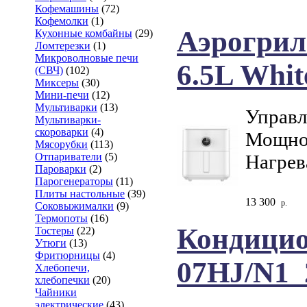
Кофемашины
(72)
Кофемолки
(1)
Аэрогриль
Кухонные комбайны
(29)
Ломтерезки
(1)
Микроволновые печи
6.5L Whit
(СВЧ)
(102)
Миксеры
(30)
Мини-печи
(12)
Мультиварки
(13)
Управл
Мультиварки-
скороварки
(4)
Мощнос
Мясорубки
(113)
Нагрев
Отпариватели
(5)
Пароварки
(2)
Парогенераторы
(11)
Плиты настольные
(39)
13 300
р.
Соковыжималки
(9)
Термопоты
(16)
Кондицио
Тостеры
(22)
Утюги
(13)
Фритюрницы
(4)
07HJ/N1_
Хлебопечи,
хлебопечки
(20)
Чайники
электрические
(43)