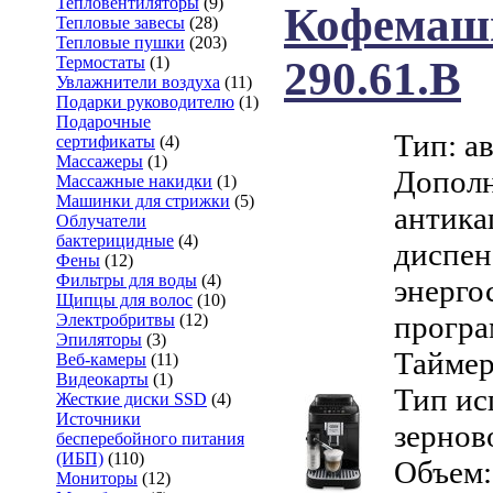
Тепловентиляторы
(9)
Кофемаш
Тепловые завесы
(28)
Тепловые пушки
(203)
Термостаты
(1)
290.61.B
Увлажнители воздуха
(11)
Подарки руководителю
(1)
Подарочные
Тип: а
сертификаты
(4)
Массажеры
(1)
Дополн
Массажные накидки
(1)
Машинки для стрижки
(5)
антика
Облучатели
бактерицидные
(4)
диспен
Фены
(12)
Фильтры для воды
(4)
энерго
Щипцы для волос
(10)
програ
Электробритвы
(12)
Эпиляторы
(3)
Таймер
Веб-камеры
(11)
Видеокарты
(1)
Тип ис
Жесткие диски SSD
(4)
Источники
зернов
бесперебойного питания
(ИБП)
(110)
Объем: 
Мониторы
(12)