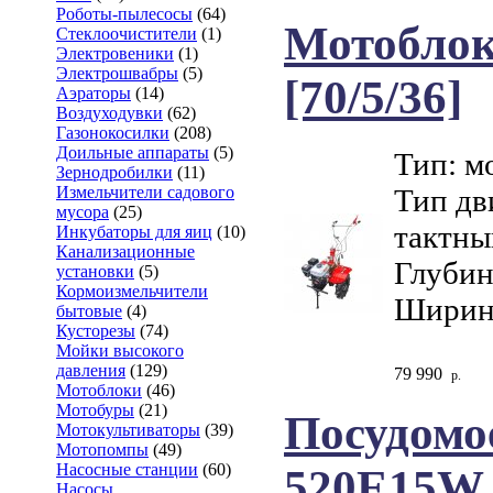
Роботы-пылесосы
(64)
Мотоблок
Стеклоочистители
(1)
Электровеники
(1)
Электрошвабры
(5)
[70/5/36]
Аэраторы
(14)
Воздуходувки
(62)
Газонокосилки
(208)
Доильные аппараты
(5)
Тип: м
Зернодробилки
(11)
Измельчители садового
Тип дв
мусора
(25)
тактны
Инкубаторы для яиц
(10)
Канализационные
Глубин
установки
(5)
Кормоизмельчители
Ширина
бытовые
(4)
Кусторезы
(74)
Мойки высокого
давления
(129)
79 990
р.
Мотоблоки
(46)
Мотобуры
(21)
Посудомо
Мотокультиваторы
(39)
Мотопомпы
(49)
Насосные станции
(60)
520E15W
Насосы