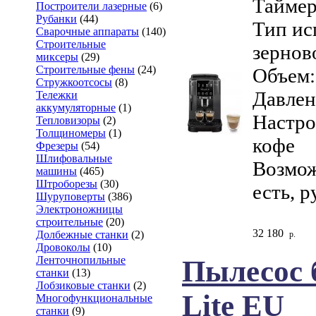
Таймер
Построители лазерные
(6)
Рубанки
(44)
Тип ис
Сварочные аппараты
(140)
Строительные
зернов
миксеры
(29)
Строительные фены
(24)
Объем: 
Стружкоотсосы
(8)
Давлен
Тележки
аккумуляторные
(1)
Настро
Тепловизоры
(2)
Толщиномеры
(1)
кофе
Фрезеры
(54)
Шлифовальные
Возмож
машины
(465)
Штроборезы
(30)
есть, 
Шуруповерты
(386)
Электроножницы
строительные
(20)
32 180
Долбежные станки
(2)
р.
Дровоколы
(10)
Ленточнопильные
Пылесос 
станки
(13)
Лобзиковые станки
(2)
Lite EU
Многофункциональные
станки
(9)