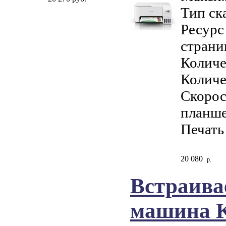
Тип ск
Ресурс
страни
Количе
Количе
Скорост
планше
Печать
20 080
р.
Встраива
машина K