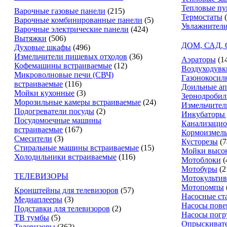
Тепловые п
Варочные газовые панели
(215)
Термостаты
Варочные комбинированные панели
(5)
Увлажнители
Варочные электрические панели
(424)
Вытяжки
(506)
ДОМ, САД,
Духовые шкафы
(496)
Измельчители пищевых отходов
(36)
Аэраторы
(1
Кофемашины встраиваемые
(12)
Воздуходувк
Микроволновые печи (СВЧ)
Газонокосил
встраиваемые
(116)
Доильные ап
Мойки кухонные
(3)
Зернодробил
Морозильные камеры встраиваемые
(24)
Измельчител
Подогреватели посуды
(2)
Инкубаторы 
Посудомоечные машины
Канализацио
встраиваемые
(167)
Кормоизмель
Смесители
(3)
Кусторезы
(7
Стиральные машины встраиваемые
(15)
Мойки высок
Холодильники встраиваемые
(116)
Мотоблоки
(
Мотобуры
(2
ТЕЛЕВИЗОРЫ
Мотокультив
Мотопомпы
Кронштейны для телевизоров
(57)
Насосные ст
Медиаплееры
(3)
Насосы пове
Подставки для телевизоров
(2)
Насосы пог
ТВ тумбы
(5)
Опрыскиват
Телевизоры
(362)