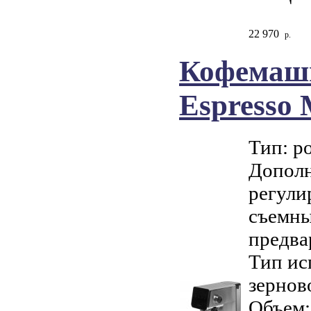
22 970
р.
Кофемаши
Espresso 
Тип: р
Дополн
регули
съемны
предва
Тип ис
зернов
Объем: 