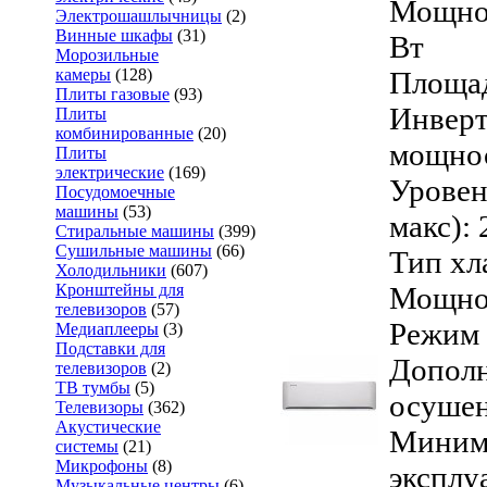
Мощнос
Электрошашлычницы
(2)
Винные шкафы
(31)
Вт
Морозильные
Площад
камеры
(128)
Плиты газовые
(93)
Инверт
Плиты
комбинированные
(20)
мощнос
Плиты
электрические
(169)
Уровен
Посудомоечные
машины
(53)
макс): 
Стиральные машины
(399)
Сушильные машины
(66)
Тип хл
Холодильники
(607)
Мощнос
Кронштейны для
телевизоров
(57)
Режим 
Медиаплееры
(3)
Подставки для
Дополн
телевизоров
(2)
ТВ тумбы
(5)
осуше
Телевизоры
(362)
Акустические
Минима
системы
(21)
Микрофоны
(8)
эксплу
Музыкальные центры
(6)