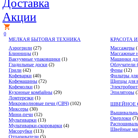
Доставка
Акции
0
МЕЛКАЯ БЫТОВАЯ ТЕХНИКА
КРАСОТА И
Аэрогрили
(27)
Массажеры
(
Блинницы
(1)
Массажные 
Вакуумные упаковщики
(1)
Машинки дл
Гладильные доски
(2)
Облучатели 
Грили
(42)
Фены
(12)
Кофеварки
(40)
Фильтры для
Кофемашины
(72)
Щипцы для 
Кофемолки
(1)
Электробри
Кухонные комбайны
(29)
Эпиляторы
(
Ломтерезки
(1)
Микроволновые печи (СВЧ)
(102)
ШВЕЙНОЕ 
Миксеры
(30)
Вышивальны
Мини-печи
(12)
Оверлоки
(7)
Мультиварки
(13)
Распошивал
Мультиварки-скороварки
(4)
Швейные м
Мясорубки
(113)
Отпариватели
(5)