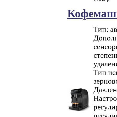
Кофемаши
Тип: а
Дополн
сенсор
степен
удален
Тип ис
зернов
Давлен
Настро
регули
регули