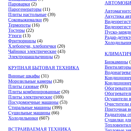
АВТОМОБИ
Пароварки
(2)
Парогенераторы
(11)
Автомагнит
Плиты настольные
(39)
Акустика ав
Соковыжималки
(9)
Видеорегист
Термопоты
(16)
Видеорегист
Тостеры
(22)
Пуско-заряд
Утюги
(13)
Радар-детек
Фритюрницы
(4)
Холодильник
Хлебопечи, хлебопечки
(20)
Чайники электрические
(43)
КЛИМАТИЧ
Электрошашлычницы
(2)
Биокамины
Вентилятор
КРУПНАЯ БЫТОВАЯ ТЕХНИКА
Водонагрева
Винные шкафы
(31)
Кондиционе
Морозильные камеры
(128)
Кондиционе
Плиты газовые
(93)
Обогревател
Плиты комбинированные
(20)
Обогревател
Плиты электрические
(169)
Осушители в
Посудомоечные машины
(53)
Очистители 
Стиральные машины
(399)
Приточная в
Сушильные машины
(66)
Радиаторы о
Холодильники
(607)
Сушилки для
Тепловентил
ВСТРАИВАЕМАЯ ТЕХНИКА
Тепловые за