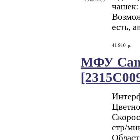
чашек:
Возмож
есть, 
41 910
р.
МФУ Can
[2315C00
Интерф
Цветно
Скорост
стр/ми
Област