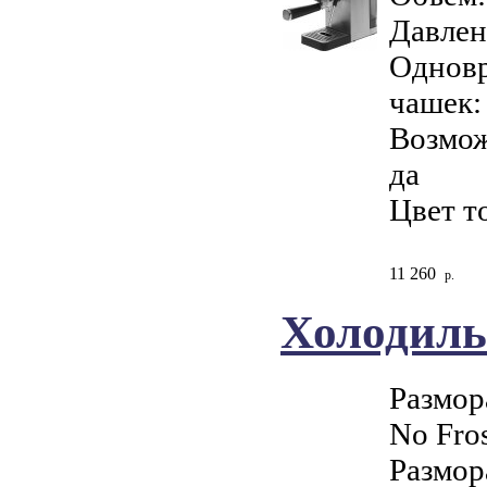
Давлен
Одновр
чашек:
Возмож
да
Цвет т
11 260
р.
Холодиль
Размор
No Fro
Размор