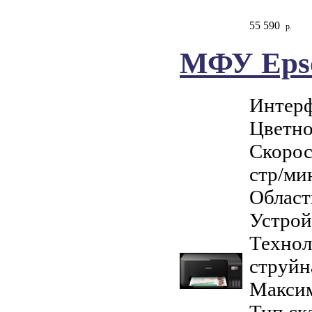
55 590
р.
МФУ Epso
Интерф
Цветно
Скорост
стр/ми
Област
Устрой
Технол
струйн
Максим
Тип ск