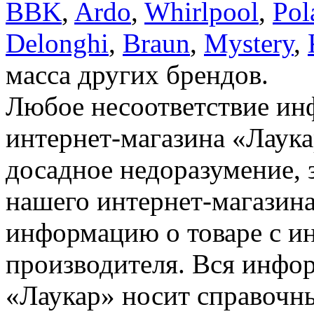
BBK
,
Ardo
,
Whirlpool
,
Pol
Delonghi
,
Braun
,
Mystery
,
масса других брендов.
Любое несоответствие инф
интернет-магазина «Лаука
досадное недоразумение, 
нашего интернет-магазина
информацию о товаре с и
производителя. Вся инфор
«Лаукар» носит справочны