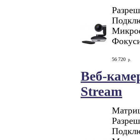
Разреш
Подклю
Микроф
Фокуси
56 720
р.
Веб-камер
Stream
Матриц
Разреш
Подклю