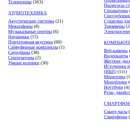
Опрыскиват
Телевизоры
(363)
Пылесосы ст
Сепараторы
АУДИОТЕХНИКА
Снегоуборщ
Акустические системы
(21)
Сушилки для
Микрофоны
(8)
Триммеры
(2
Музыкальные центры
(6)
Электрогене
Наушники
(15)
Портативная акустика
(60)
КОМПЬЮТЕ
Сабвуферные комплекты
(1)
Веб-камеры
Саундбары
(38)
Видеокарты
Синтезаторы
(2)
Жесткие дис
Умные колонки
(30)
Источники б
(ИБП)
(111)
Мониторы
(
Моноблоки
(
Ноутбуки
(4)
Рули, джойс
СМАРТФОН
Смарт-часы
Смартфоны