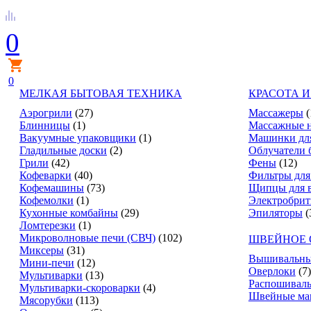
0
0
МЕЛКАЯ БЫТОВАЯ ТЕХНИКА
КРАСОТА И
Аэрогрили
(27)
Массажеры
(
Блинницы
(1)
Массажные 
Вакуумные упаковщики
(1)
Машинки дл
Гладильные доски
(2)
Облучатели 
Грили
(42)
Фены
(12)
Кофеварки
(40)
Фильтры для
Кофемашины
(73)
Щипцы для 
Кофемолки
(1)
Электробри
Кухонные комбайны
(29)
Эпиляторы
(
Ломтерезки
(1)
Микроволновые печи (СВЧ)
(102)
ШВЕЙНОЕ 
Миксеры
(31)
Вышивальны
Мини-печи
(12)
Оверлоки
(7)
Мультиварки
(13)
Распошивал
Мультиварки-скороварки
(4)
Швейные м
Мясорубки
(113)