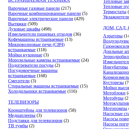
ВСТРАИВАЕМАЯ ТЕХНИКА
Тепловые за
Тепловые п
Варочные газовые панели
(217)
Термостаты
Варочные комбинированные панели
(5)
Увлажнители
Варочные электрические панели
(429)
Вытяжки
(509)
ДОМ, САД,
Духовые шкафы
(498)
Измельчители пищевых отходов
(36)
Аэраторы
(1
Кофемашины встраиваемые
(13)
Воздуходувк
Микроволновые печи (СВЧ)
Газонокосил
встраиваемые
(118)
Доильные ап
Мойки кухонные
(3)
Зернодробил
Морозильные камеры встраиваемые
(24)
Измельчител
Подогреватели посуды
(2)
Инкубаторы 
Посудомоечные машины
Канализацио
встраиваемые
(168)
Кормоизмель
Смесители
(3)
Кусторезы
(7
Стиральные машины встраиваемые
(15)
Мойки высок
Холодильники встраиваемые
(116)
Мотоблоки
(
Мотобуры
(2
ТЕЛЕВИЗОРЫ
Мотокультив
Мотопомпы
Кронштейны для телевизоров
(58)
Насосные ст
Медиаплееры
(3)
Насосы пове
Подставки для телевизоров
(2)
Насосы пог
ТВ тумбы
(2)