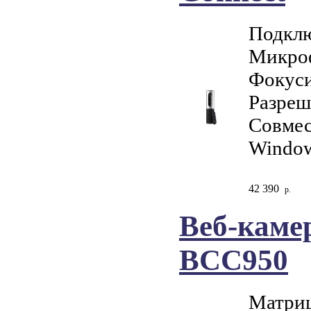
Подклю
Микро
Фокуси
Разреш
Совмес
Window
42 390
р.
Веб-каме
BCC950
Матриц