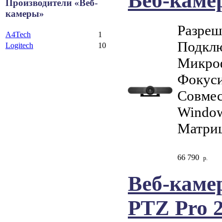
Веб-каме
Производители «Веб-
камеры»
Разреш
A4Tech
1
Подклю
Logitech
10
Микро
Фокуси
Совмес
Window
Матриц
66 790
р.
Веб-каме
PTZ Pro 