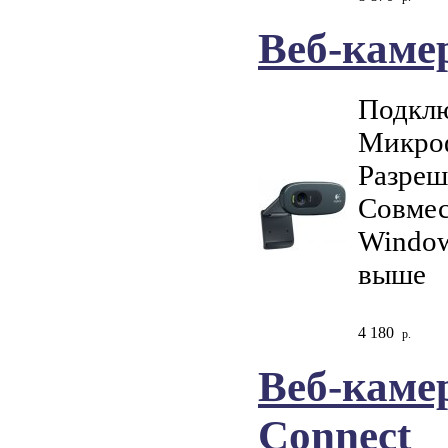
Веб-камер
Подклю
Микро
Разреш
Совмес
Window
выше
4 180
р.
Веб-каме
Connect