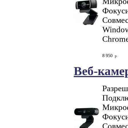
Микро
Фокуси
Совмес
Window
Chrome
8 950
р.
Веб-камер
Разреш
Подклю
Микро
Фокуси
Совмес