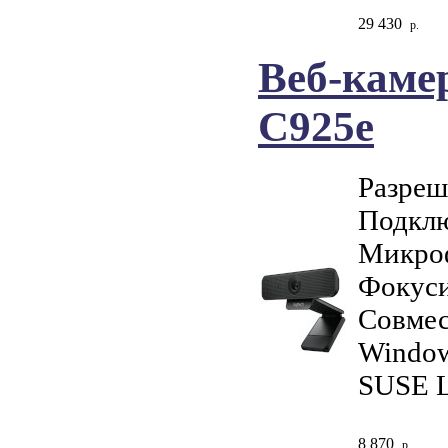
29 430
р.
Веб-каме
C925e
Разреш
Подклю
Микро
Фокуси
Совмес
Window
SUSE L
8 870
р.