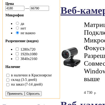
Цена
Веб-каме
—
Микрофон
Матриц
да
нет
Подклю
не важно
Микро
Разрешение (видео)
Фокуси
1280x720
Разреш
1920x1080
3840x2160
Совмес
Наличие
Window
в наличии в Красноярске
выше
склад (3-5 дней)
на заказ (7-14 дней)
4 730
р.