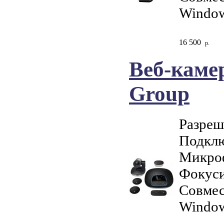
Window
16 500
р.
Веб-каме
Group
Разреш
Подклю
Микро
Фокуси
Совмес
Window