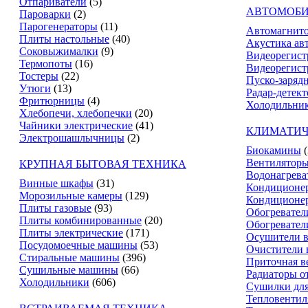
Отпариватели
(5)
АВТОМОБИ
Пароварки
(2)
Парогенераторы
(11)
Автомагнит
Плиты настольные
(40)
Акустика ав
Соковыжималки
(9)
Видеорегист
Термопоты
(16)
Видеорегист
Тостеры
(22)
Пуско-заряд
Утюги
(13)
Радар-детек
Фритюрницы
(4)
Холодильник
Хлебопечи, хлебопечки
(20)
Чайники электрические
(41)
КЛИМАТИЧ
Электрошашлычницы
(2)
Биокамины
Вентилятор
КРУПНАЯ БЫТОВАЯ ТЕХНИКА
Водонагрева
Винные шкафы
(31)
Кондиционе
Морозильные камеры
(129)
Кондиционе
Плиты газовые
(93)
Обогревател
Плиты комбинированные
(20)
Обогревател
Плиты электрические
(171)
Осушители в
Посудомоечные машины
(53)
Очистители 
Стиральные машины
(396)
Приточная в
Сушильные машины
(66)
Радиаторы о
Холодильники
(606)
Сушилки для
Тепловентил