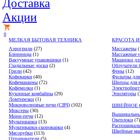
Доставка
Акции
0
МЕЛКАЯ БЫТОВАЯ ТЕХНИКА
КРАСОТА И
Аэрогрили
(27)
Массажеры
(
Блинницы
(1)
Массажные 
Вакуумные упаковщики
(1)
Машинки дл
Гладильные доски
(2)
Облучатели 
Грили
(42)
Фены
(12)
Кофеварки
(40)
Фильтры для
Кофемашины
(72)
Щипцы для 
Кофемолки
(1)
Электробри
Кухонные комбайны
(29)
Эпиляторы
(
Ломтерезки
(1)
Микроволновые печи (СВЧ)
(102)
ШВЕЙНОЕ 
Миксеры
(30)
Вышивальны
Мини-печи
(12)
Оверлоки
(7)
Мультиварки
(13)
Распошивал
Мультиварки-скороварки
(4)
Швейные м
Мясорубки
(113)
Отпариватели
(5)