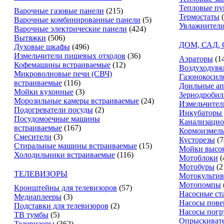
Тепловые п
Варочные газовые панели
(215)
Термостаты
Варочные комбинированные панели
(5)
Увлажнители
Варочные электрические панели
(424)
Вытяжки
(506)
ДОМ, САД,
Духовые шкафы
(496)
Измельчители пищевых отходов
(36)
Аэраторы
(1
Кофемашины встраиваемые
(12)
Воздуходувк
Микроволновые печи (СВЧ)
Газонокосил
встраиваемые
(116)
Доильные ап
Мойки кухонные
(3)
Зернодробил
Морозильные камеры встраиваемые
(24)
Измельчител
Подогреватели посуды
(2)
Инкубаторы 
Посудомоечные машины
Канализацио
встраиваемые
(167)
Кормоизмель
Смесители
(3)
Кусторезы
(7
Стиральные машины встраиваемые
(15)
Мойки высок
Холодильники встраиваемые
(116)
Мотоблоки
(
Мотобуры
(2
ТЕЛЕВИЗОРЫ
Мотокультив
Мотопомпы
Кронштейны для телевизоров
(57)
Насосные ст
Медиаплееры
(3)
Насосы пове
Подставки для телевизоров
(2)
Насосы пог
ТВ тумбы
(5)
Опрыскиват
Телевизоры
(362)