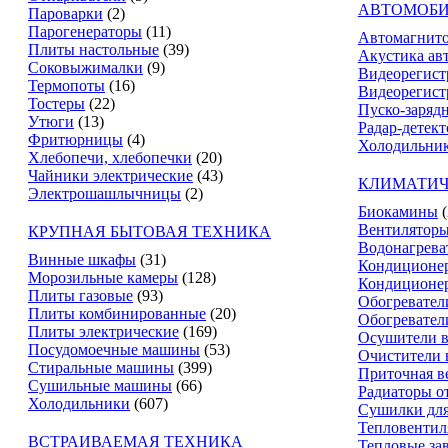
АВТОМОБИ
Пароварки
(2)
Парогенераторы
(11)
Автомагнит
Плиты настольные
(39)
Акустика ав
Соковыжималки
(9)
Видеорегист
Термопоты
(16)
Видеорегист
Тостеры
(22)
Пуско-заряд
Утюги
(13)
Радар-детек
Фритюрницы
(4)
Холодильник
Хлебопечи, хлебопечки
(20)
Чайники электрические
(43)
КЛИМАТИЧ
Электрошашлычницы
(2)
Биокамины
Вентилятор
КРУПНАЯ БЫТОВАЯ ТЕХНИКА
Водонагрева
Винные шкафы
(31)
Кондиционе
Морозильные камеры
(128)
Кондиционе
Плиты газовые
(93)
Обогревател
Плиты комбинированные
(20)
Обогревател
Плиты электрические
(169)
Осушители в
Посудомоечные машины
(53)
Очистители 
Стиральные машины
(399)
Приточная в
Сушильные машины
(66)
Радиаторы о
Холодильники
(607)
Сушилки для
Тепловентил
ВСТРАИВАЕМАЯ ТЕХНИКА
Тепловые за