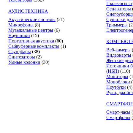
Пылесосы ст
Сепараторы
АУДИОТЕХНИКА
Снегоуборщ
Акустические системы
(21)
Сушилки для
Микрофоны
(8)
Триммеры
(2
Музыкальные центры
(6)
Электрогене
Наушники
(15)
Портативная акустика
(60)
КОМПЬЮТЕ
Сабвуферные комплекты
(1)
Веб-камеры
Саундбары
(38)
Видеокарты
Синтезаторы
(2)
Жесткие дис
Умные колонки
(30)
Источники б
(ИБП)
(110)
Мониторы
(
Моноблоки
(
Ноутбуки
(4)
Рули, джойс
СМАРТФОН
Смарт-часы
Смартфоны