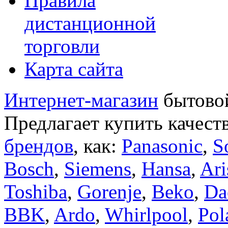
Правила
дистанционной
торговли
Карта сайта
Интернет-магазин
бытовой
Предлагает купить качест
брендов
, как:
Panasonic
,
S
Bosch
,
Siemens
,
Hansa
,
Ari
Toshiba
,
Gorenje
,
Beko
,
Da
BBK
,
Ardo
,
Whirlpool
,
Pol