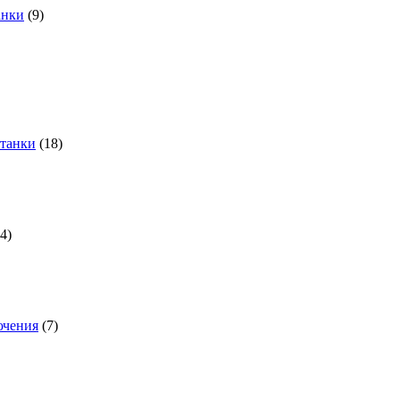
анки
(9)
станки
(18)
(4)
ючения
(7)