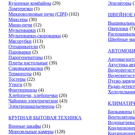
Кухонные комбайны
(29)
Эпиляторы
(
Ломтерезки
(1)
Микроволновые печи (СВЧ)
(102)
ШВЕЙНОЕ 
Миксеры
(30)
Вышивальны
Мини-печи
(12)
Оверлоки
(7)
Мультиварки
(13)
Распошивал
Мультиварки-скороварки
(4)
Швейные м
Мясорубки
(113)
Отпариватели
(5)
АВТОМОБИ
Пароварки
(2)
Парогенераторы
(11)
Автомагнит
Плиты настольные
(39)
Акустика ав
Соковыжималки
(9)
Видеорегист
Термопоты
(16)
Видеорегист
Тостеры
(22)
Пуско-заряд
Утюги
(13)
Радар-детек
Фритюрницы
(4)
Холодильник
Хлебопечи, хлебопечки
(20)
Чайники электрические
(43)
КЛИМАТИЧ
Электрошашлычницы
(2)
Биокамины
Вентилятор
КРУПНАЯ БЫТОВАЯ ТЕХНИКА
Водонагрева
Винные шкафы
(31)
Кондиционе
Морозильные камеры
(128)
Кондиционе