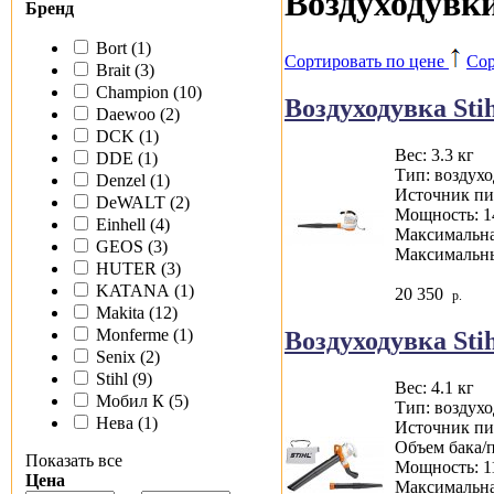
Воздуходувк
Бренд
Bort (1)
Сортировать по цене
Сор
Brait (3)
Champion (10)
Воздуходувка Stih
Daewoo (2)
DCK (1)
Вес: 3.3 кг
DDE (1)
Тип: воздух
Denzel (1)
Источник пит
DeWALT (2)
Мощность: 1
Einhell (4)
Максимальная
GEOS (3)
Максимальны
HUTER (3)
KATANA (1)
20 350
р.
Makita (12)
Monferme (1)
Воздуходувка Stih
Senix (2)
Stihl (9)
Вес: 4.1 кг
Мобил К (5)
Тип: воздух
Нева (1)
Источник пит
Объем бака/
Показать все
Мощность: 1
Цена
Максимальная