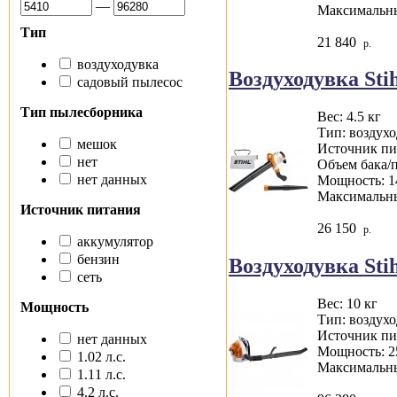
—
Максимальны
Тип
21 840
р.
воздуходувка
Воздуходувка Stih
садовый пылесос
Тип пылесборника
Вес: 4.5 кг
Тип: воздух
мешок
Источник пит
нет
Объем бака/
нет данных
Мощность: 1
Максимальны
Источник питания
26 150
р.
аккумулятор
бензин
Воздуходувка Stih
сеть
Вес: 10 кг
Мощность
Тип: воздух
Источник пи
нет данных
Мощность: 2
1.02 л.с.
Максимальны
1.11 л.с.
4.2 л.с.