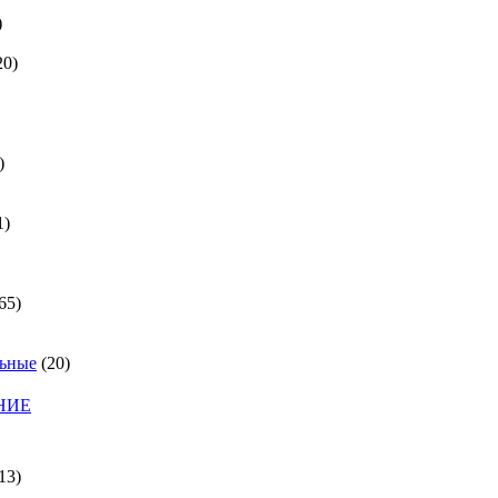
)
20)
)
1)
65)
льные
(20)
НИЕ
13)