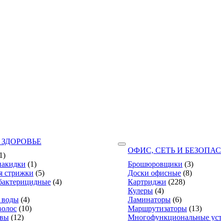
 ЗДОРОВЬЕ
ОФИС, СЕТЬ И БЕЗОПА
1)
накидки
(1)
Брошюровщики
(3)
я стрижки
(5)
Доски офисные
(8)
бактерицидные
(4)
Картриджи
(228)
Кулеры
(4)
 воды
(4)
Ламинаторы
(6)
волос
(10)
Маршрутизаторы
(13)
твы
(12)
Многофункциональные уст