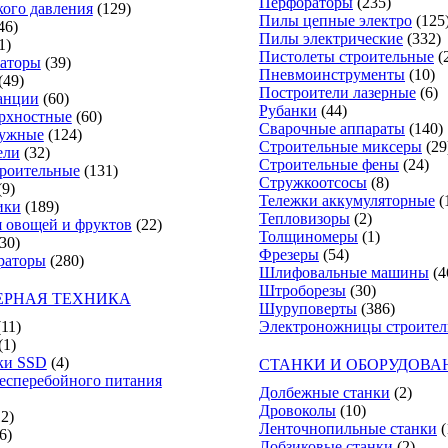
Перфораторы
(235)
ого давления
(129)
Пилы цепные электро
(125
46)
Пилы электрические
(332)
1)
Пистолеты строительные
(
аторы
(39)
Пневмоинструменты
(10)
(49)
Построители лазерные
(6)
анции
(60)
Рубанки
(44)
рхностные
(60)
Сварочные аппараты
(140)
ружные
(124)
Строительные миксеры
(29
ели
(32)
Строительные фены
(24)
роительные
(131)
Стружкоотсосы
(8)
(9)
Тележки аккумуляторные
(
ики
(189)
Тепловизоры
(2)
 овощей и фруктов
(22)
Толщиномеры
(1)
30)
Фрезеры
(54)
раторы
(280)
Шлифовальные машины
(4
Штроборезы
(30)
РНАЯ ТЕХНИКА
Шуруповерты
(386)
(11)
Электроножницы строите
(1)
ки SSD
(4)
СТАНКИ И ОБОРУДОВА
есперебойного питания
Долбежные станки
(2)
Дровоколы
(10)
12)
Ленточнопильные станки
(
6)
Лобзиковые станки
(2)