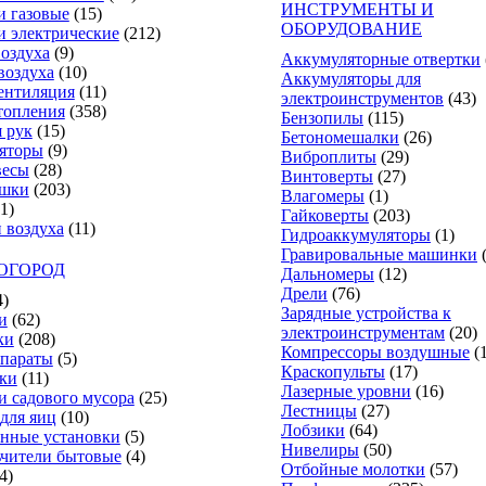
ИНСТРУМЕНТЫ И
и газовые
(15)
ОБОРУДОВАНИЕ
и электрические
(212)
оздуха
(9)
Аккумуляторные отвертки
воздуха
(10)
Аккумуляторы для
ентиляция
(11)
электроинструментов
(43)
топления
(358)
Бензопилы
(115)
 рук
(15)
Бетономешалки
(26)
яторы
(9)
Виброплиты
(29)
весы
(28)
Винтоверты
(27)
ушки
(203)
Влагомеры
(1)
(1)
Гайковерты
(203)
 воздуха
(11)
Гидроаккумуляторы
(1)
Гравировальные машинки
 ОГОРОД
Дальномеры
(12)
Дрели
(76)
4)
Зарядные устройства к
и
(62)
электроинструментам
(20)
ки
(208)
Компрессоры воздушные
(
параты
(5)
Краскопульты
(17)
ки
(11)
Лазерные уровни
(16)
и садового мусора
(25)
Лестницы
(27)
для яиц
(10)
Лобзики
(64)
нные установки
(5)
Нивелиры
(50)
чители бытовые
(4)
Отбойные молотки
(57)
4)