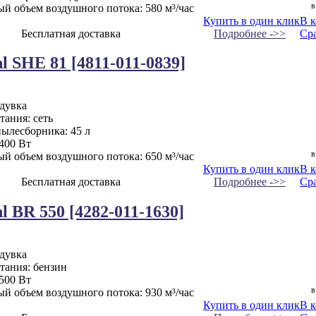
в
й объем воздушного потока: 580 м³/час
Купить в один клик
В 
Бесплатная доставка
Подробнее ->>
Ср
l SHE 81 [4811-011-0839]
одувка
ания: сеть
пылесборника: 45 л
400 Вт
в
й объем воздушного потока: 650 м³/час
Купить в один клик
В 
Бесплатная доставка
Подробнее ->>
Ср
l BR 550 [4282-011-1630]
одувка
тания: бензин
500 Вт
в
й объем воздушного потока: 930 м³/час
Купить в один клик
В 