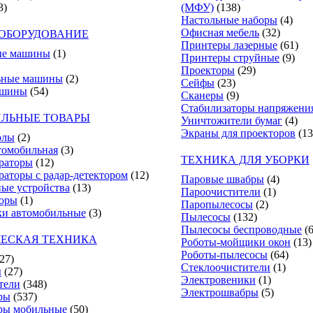
3)
(МФУ)
(138)
Настольные наборы
(4)
Офисная мебель
(32)
ОБОРУДОВАНИЕ
Принтеры лазерные
(61)
е машины
(1)
Принтеры струйные
(9)
Проекторы
(29)
ьные машины
(2)
Сейфы
(23)
ашины
(54)
Сканеры
(9)
Стабилизаторы напряжени
ЛЬНЫЕ ТОВАРЫ
Уничтожители бумаг
(4)
Экраны для проекторов
(13
олы
(2)
томобильная
(3)
ТЕХНИКА ДЛЯ УБОРКИ
раторы
(12)
раторы с радар-детектором
(12)
Паровые швабры
(4)
ные устройства
(13)
Пароочистители
(1)
торы
(1)
Паропылесосы
(2)
и автомобильные
(3)
Пылесосы
(132)
Пылесосы беспроводные
(
ЕСКАЯ ТЕХНИКА
Роботы-мойщики окон
(13)
Роботы-пылесосы
(64)
(27)
Стеклоочистители
(1)
ы
(27)
Электровеники
(1)
тели
(348)
Электрошвабры
(5)
ры
(537)
ры мобильные
(50)