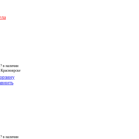
ела
?
в наличии
 Красноярске
корзину
авнить
?
в наличии