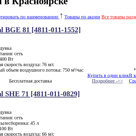
и в Красноярске
тировать по наименованию
Товары по акции
Все товары разд
l BGE 81 [4811-011-1552]
одувка
ания: сеть
400 Вт
 скорость воздуха: 76 м/с
в
й объем воздушного потока: 750 м³/час
Купить в один клик
В 
Бесплатная доставка
Подробнее ->>
Ср
l SHE 71 [4811-011-0829]
одувка
ания: сеть
пылесборника: 45 л
100 Вт
 скорость воздуха: 66 м/с