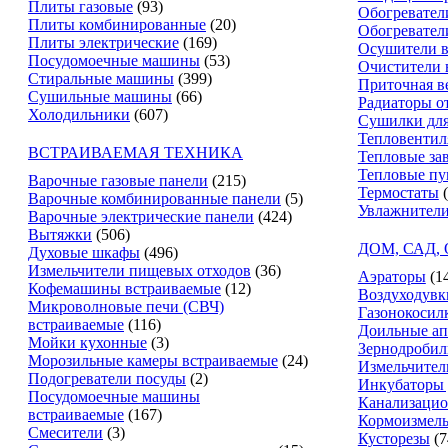
Плиты газовые
(93)
Обогревател
Плиты комбинированные
(20)
Обогревател
Плиты электрические
(169)
Осушители в
Посудомоечные машины
(53)
Очистители 
Стиральные машины
(399)
Приточная в
Сушильные машины
(66)
Радиаторы о
Холодильники
(607)
Сушилки для
Тепловентил
ВСТРАИВАЕМАЯ ТЕХНИКА
Тепловые за
Тепловые п
Варочные газовые панели
(215)
Термостаты
Варочные комбинированные панели
(5)
Увлажнители
Варочные электрические панели
(424)
Вытяжки
(506)
ДОМ, САД,
Духовые шкафы
(496)
Измельчители пищевых отходов
(36)
Аэраторы
(1
Кофемашины встраиваемые
(12)
Воздуходувк
Микроволновые печи (СВЧ)
Газонокосил
встраиваемые
(116)
Доильные ап
Мойки кухонные
(3)
Зернодробил
Морозильные камеры встраиваемые
(24)
Измельчител
Подогреватели посуды
(2)
Инкубаторы 
Посудомоечные машины
Канализацио
встраиваемые
(167)
Кормоизмель
Смесители
(3)
Кусторезы
(7