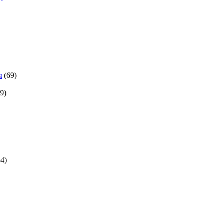
я
(69)
9)
64)