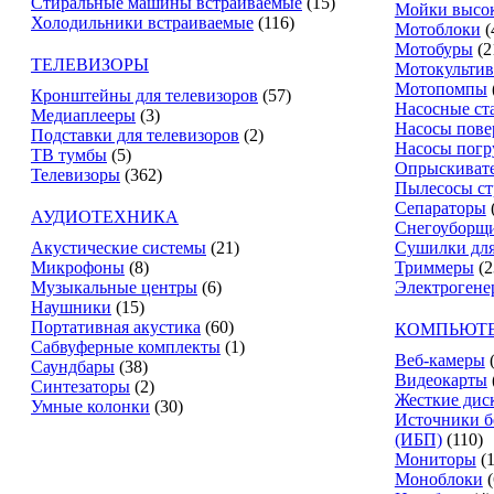
Стиральные машины встраиваемые
(15)
Мойки высок
Холодильники встраиваемые
(116)
Мотоблоки
(
Мотобуры
(2
ТЕЛЕВИЗОРЫ
Мотокультив
Мотопомпы
Кронштейны для телевизоров
(57)
Насосные ст
Медиаплееры
(3)
Насосы пове
Подставки для телевизоров
(2)
Насосы пог
ТВ тумбы
(5)
Опрыскиват
Телевизоры
(362)
Пылесосы ст
Сепараторы
АУДИОТЕХНИКА
Снегоуборщ
Акустические системы
(21)
Сушилки для
Микрофоны
(8)
Триммеры
(2
Музыкальные центры
(6)
Электрогене
Наушники
(15)
Портативная акустика
(60)
КОМПЬЮТЕ
Сабвуферные комплекты
(1)
Веб-камеры
Саундбары
(38)
Видеокарты
Синтезаторы
(2)
Жесткие дис
Умные колонки
(30)
Источники б
(ИБП)
(110)
Мониторы
(
Моноблоки
(