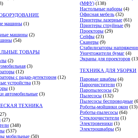
3)
(МФУ)
(138)
Настольные наборы
(4)
Офисная мебель
(32)
ОБОРУДОВАНИЕ
Принтеры лазерные
(61)
е машины
(1)
Принтеры струйные
(9)
Проекторы
(29)
ьные машины
(2)
Сейфы
(23)
ашины
(54)
Сканеры
(9)
Стабилизаторы напряжени
ЛЬНЫЕ ТОВАРЫ
Уничтожители бумаг
(4)
Экраны для проекторов
(13
олы
(2)
томобильная
(3)
ТЕХНИКА ДЛЯ УБОРКИ
раторы
(12)
раторы с радар-детектором
(12)
Паровые швабры
(4)
ные устройства
(13)
Пароочистители
(1)
торы
(1)
Паропылесосы
(2)
и автомобильные
(3)
Пылесосы
(132)
Пылесосы беспроводные
(
ЕСКАЯ ТЕХНИКА
Роботы-мойщики окон
(13)
Роботы-пылесосы
(64)
(27)
Стеклоочистители
(1)
ы
(27)
Электровеники
(1)
тели
(348)
Электрошвабры
(5)
ры
(537)
ры мобильные
(50)