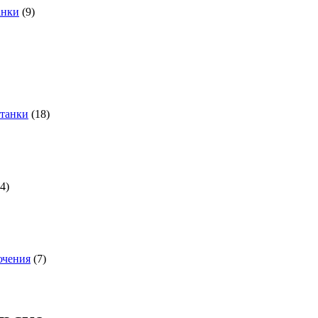
анки
(9)
станки
(18)
(4)
ючения
(7)