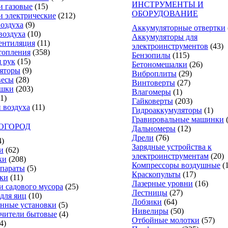
ИНСТРУМЕНТЫ И
и газовые
(15)
ОБОРУДОВАНИЕ
и электрические
(212)
оздуха
(9)
Аккумуляторные отвертки
воздуха
(10)
Аккумуляторы для
ентиляция
(11)
электроинструментов
(43)
топления
(358)
Бензопилы
(115)
 рук
(15)
Бетономешалки
(26)
яторы
(9)
Виброплиты
(29)
весы
(28)
Винтоверты
(27)
ушки
(203)
Влагомеры
(1)
(1)
Гайковерты
(203)
 воздуха
(11)
Гидроаккумуляторы
(1)
Гравировальные машинки
 ОГОРОД
Дальномеры
(12)
Дрели
(76)
4)
Зарядные устройства к
и
(62)
электроинструментам
(20)
ки
(208)
Компрессоры воздушные
(
параты
(5)
Краскопульты
(17)
ки
(11)
Лазерные уровни
(16)
и садового мусора
(25)
Лестницы
(27)
для яиц
(10)
Лобзики
(64)
нные установки
(5)
Нивелиры
(50)
чители бытовые
(4)
Отбойные молотки
(57)
4)