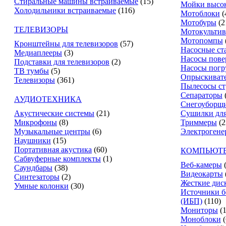
Стиральные машины встраиваемые
(15)
Мойки высок
Холодильники встраиваемые
(116)
Мотоблоки
(
Мотобуры
(2
ТЕЛЕВИЗОРЫ
Мотокультив
Мотопомпы
Кронштейны для телевизоров
(57)
Насосные ст
Медиаплееры
(3)
Насосы пове
Подставки для телевизоров
(2)
Насосы пог
ТВ тумбы
(5)
Опрыскиват
Телевизоры
(361)
Пылесосы ст
Сепараторы
АУДИОТЕХНИКА
Снегоуборщ
Акустические системы
(21)
Сушилки для
Микрофоны
(8)
Триммеры
(2
Музыкальные центры
(6)
Электрогене
Наушники
(15)
Портативная акустика
(60)
КОМПЬЮТЕ
Сабвуферные комплекты
(1)
Веб-камеры
Саундбары
(38)
Видеокарты
Синтезаторы
(2)
Жесткие дис
Умные колонки
(30)
Источники б
(ИБП)
(110)
Мониторы
(
Моноблоки
(