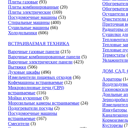
Плиты газовые
(93)
Обогревател
Плиты комбинированные
(20)
Обогревател
Плиты электрические
(169)
Осушители в
Посудомоечные машины
(53)
Очистители 
Стиральные машины
(400)
Приточная в
Сушильные машины
(66)
Радиаторы о
Холодильники
(606)
Сушилки для
Тепловентил
ВСТРАИВАЕМАЯ ТЕХНИКА
Тепловые за
Тепловые п
Варочные газовые панели
(215)
Термостаты
Варочные комбинированные панели
(5)
Увлажнители
Варочные электрические панели
(423)
Вытяжки
(506)
ДОМ, САД,
Духовые шкафы
(496)
Измельчители пищевых отходов
(36)
Аэраторы
(1
Кофемашины встраиваемые
(12)
Воздуходувк
Микроволновые печи (СВЧ)
Газонокосил
встраиваемые
(116)
Доильные ап
Мойки кухонные
(3)
Зернодробил
Морозильные камеры встраиваемые
(24)
Измельчител
Подогреватели посуды
(2)
Инкубаторы 
Посудомоечные машины
Канализацио
встраиваемые
(167)
Кормоизмель
Смесители
(3)
Кусторезы
(7