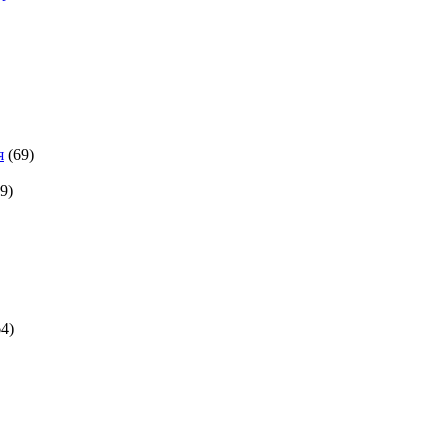
я
(69)
9)
64)