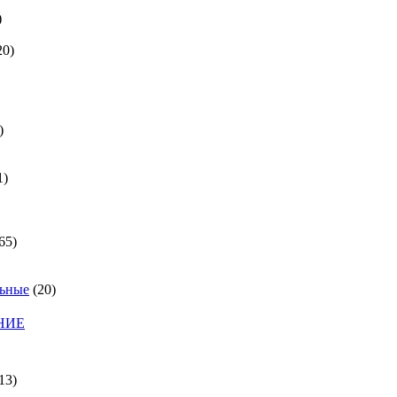
)
20)
)
1)
65)
льные
(20)
НИЕ
13)