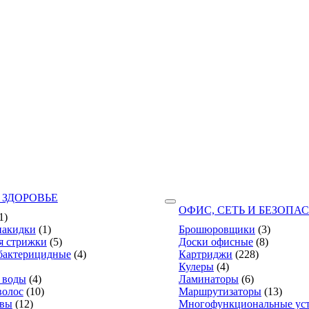
 ЗДОРОВЬЕ
ОФИС, СЕТЬ И БЕЗОПА
1)
накидки
(1)
Брошюровщики
(3)
я стрижки
(5)
Доски офисные
(8)
бактерицидные
(4)
Картриджи
(228)
Кулеры
(4)
 воды
(4)
Ламинаторы
(6)
волос
(10)
Маршрутизаторы
(13)
твы
(12)
Многофункциональные уст