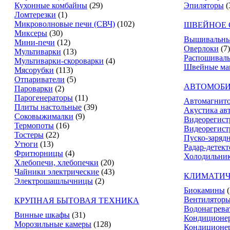
Кухонные комбайны
(29)
Эпиляторы
(
Ломтерезки
(1)
Микроволновые печи (СВЧ)
(102)
ШВЕЙНОЕ 
Миксеры
(30)
Вышивальны
Мини-печи
(12)
Оверлоки
(7)
Мультиварки
(13)
Распошивал
Мультиварки-скороварки
(4)
Швейные м
Мясорубки
(113)
Отпариватели
(5)
АВТОМОБИ
Пароварки
(2)
Парогенераторы
(11)
Автомагнит
Плиты настольные
(39)
Акустика ав
Соковыжималки
(9)
Видеорегист
Термопоты
(16)
Видеорегист
Тостеры
(22)
Пуско-заряд
Утюги
(13)
Радар-детек
Фритюрницы
(4)
Холодильник
Хлебопечи, хлебопечки
(20)
Чайники электрические
(43)
КЛИМАТИЧ
Электрошашлычницы
(2)
Биокамины
Вентилятор
КРУПНАЯ БЫТОВАЯ ТЕХНИКА
Водонагрева
Винные шкафы
(31)
Кондиционе
Морозильные камеры
(128)
Кондиционе