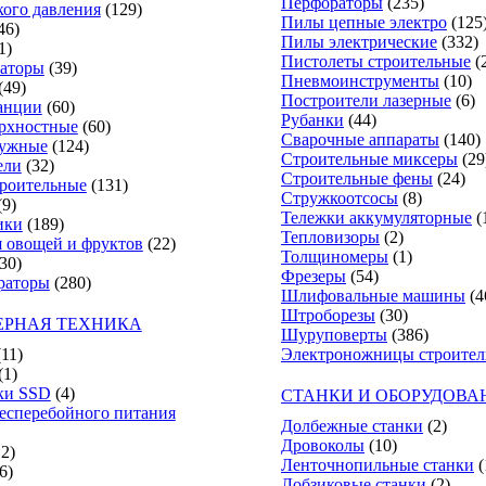
Перфораторы
(235)
ого давления
(129)
Пилы цепные электро
(125
46)
Пилы электрические
(332)
1)
Пистолеты строительные
(
аторы
(39)
Пневмоинструменты
(10)
(49)
Построители лазерные
(6)
анции
(60)
Рубанки
(44)
рхностные
(60)
Сварочные аппараты
(140)
ружные
(124)
Строительные миксеры
(29
ели
(32)
Строительные фены
(24)
роительные
(131)
Стружкоотсосы
(8)
(9)
Тележки аккумуляторные
(
ики
(189)
Тепловизоры
(2)
 овощей и фруктов
(22)
Толщиномеры
(1)
30)
Фрезеры
(54)
раторы
(280)
Шлифовальные машины
(4
Штроборезы
(30)
РНАЯ ТЕХНИКА
Шуруповерты
(386)
(11)
Электроножницы строите
(1)
ки SSD
(4)
СТАНКИ И ОБОРУДОВА
есперебойного питания
Долбежные станки
(2)
Дровоколы
(10)
12)
Ленточнопильные станки
(
6)
Лобзиковые станки
(2)