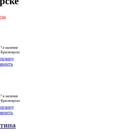
рске
ела
?
в наличии
 Красноярске
корзину
авнить
?
в наличии
 Красноярске
корзину
авнить
 типа