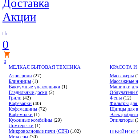
Доставка
Акции
0
0
МЕЛКАЯ БЫТОВАЯ ТЕХНИКА
КРАСОТА И
Аэрогрили
(27)
Массажеры
(
Блинницы
(1)
Массажные н
Вакуумные упаковщики
(1)
Машинки для
Гладильные доски
(2)
Облучатели 
Грили
(42)
Фены
(12)
Кофеварки
(40)
Фильтры для
Кофемашины
(72)
Щипцы для в
Кофемолки
(1)
Электробрит
Кухонные комбайны
(29)
Эпиляторы
(
Ломтерезки
(1)
Микроволновые печи (СВЧ)
(102)
ШВЕЙНОЕ 
Миксеры
(30)