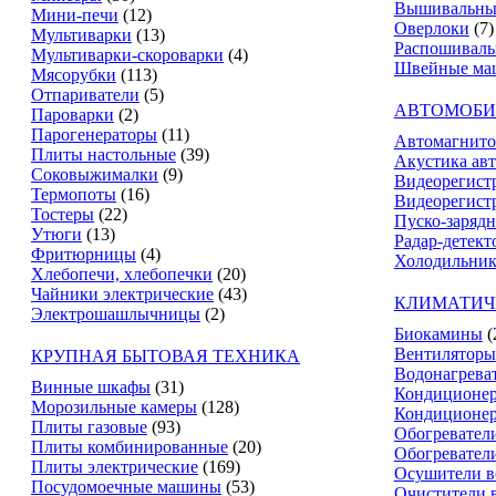
Вышивальны
Мини-печи
(12)
Оверлоки
(7)
Мультиварки
(13)
Распошивал
Мультиварки-скороварки
(4)
Швейные ма
Мясорубки
(113)
Отпариватели
(5)
АВТОМОБИ
Пароварки
(2)
Парогенераторы
(11)
Автомагнит
Плиты настольные
(39)
Акустика ав
Соковыжималки
(9)
Видеорегист
Термопоты
(16)
Видеорегистр
Тостеры
(22)
Пуско-зарядн
Утюги
(13)
Радар-детект
Фритюрницы
(4)
Холодильник
Хлебопечи, хлебопечки
(20)
Чайники электрические
(43)
КЛИМАТИЧ
Электрошашлычницы
(2)
Биокамины
(
Вентиляторы
КРУПНАЯ БЫТОВАЯ ТЕХНИКА
Водонагрева
Винные шкафы
(31)
Кондиционе
Морозильные камеры
(128)
Кондиционе
Плиты газовые
(93)
Обогревател
Плиты комбинированные
(20)
Обогревател
Плиты электрические
(169)
Осушители в
Посудомоечные машины
(53)
Очистители 