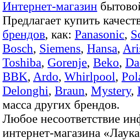
Интернет-магазин
бытовой
Предлагает купить качест
брендов
, как:
Panasonic
,
S
Bosch
,
Siemens
,
Hansa
,
Ari
Toshiba
,
Gorenje
,
Beko
,
Da
BBK
,
Ardo
,
Whirlpool
,
Pol
Delonghi
,
Braun
,
Mystery
,
масса других брендов.
Любое несоответствие инф
интернет-магазина «Лаука