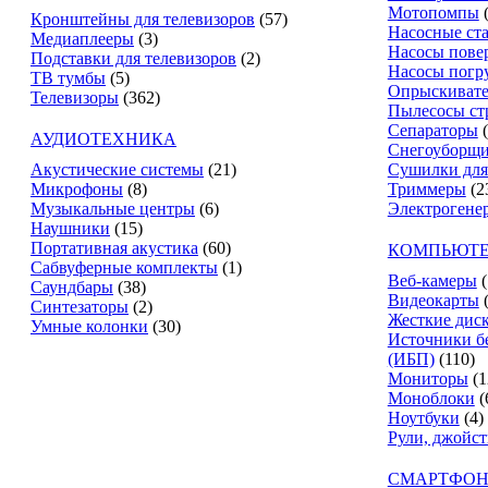
Мотопомпы
Кронштейны для телевизоров
(57)
Насосные ст
Медиаплееры
(3)
Насосы пове
Подставки для телевизоров
(2)
Насосы погр
ТВ тумбы
(5)
Опрыскиват
Телевизоры
(362)
Пылесосы ст
Сепараторы
АУДИОТЕХНИКА
Снегоуборщ
Акустические системы
(21)
Сушилки для
Микрофоны
(8)
Триммеры
(2
Музыкальные центры
(6)
Электрогене
Наушники
(15)
Портативная акустика
(60)
КОМПЬЮТЕ
Сабвуферные комплекты
(1)
Веб-камеры
(
Саундбары
(38)
Видеокарты
Синтезаторы
(2)
Жесткие дис
Умные колонки
(30)
Источники б
(ИБП)
(110)
Мониторы
(1
Моноблоки
(
Ноутбуки
(4)
Рули, джойс
СМАРТФОН