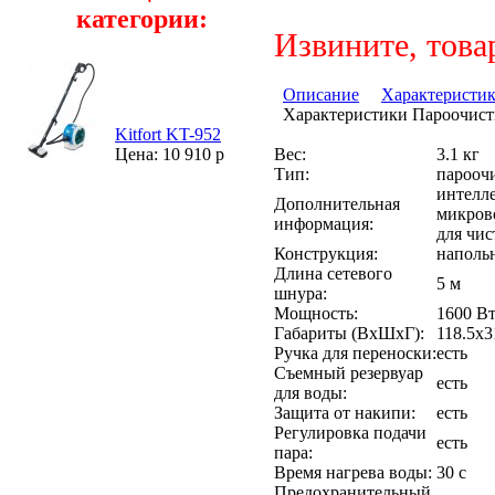
категории:
Извините, това
Описание
Характеристи
Характеристики Пароочистит
Kitfort KT-952
Вес:
3.1 кг
Цена: 10 910 р
Тип:
парооч
интелле
Дополнительная
микрово
информация:
для чис
Конструкция:
наполь
Длина сетевого
5 м
шнура:
Мощность:
1600 В
Габариты (ВхШхГ):
118.5х3
Ручка для переноски:
есть
Съемный резервуар
есть
для воды:
Защита от накипи:
есть
Регулировка подачи
есть
пара:
Время нагрева воды:
30 с
Предохранительный