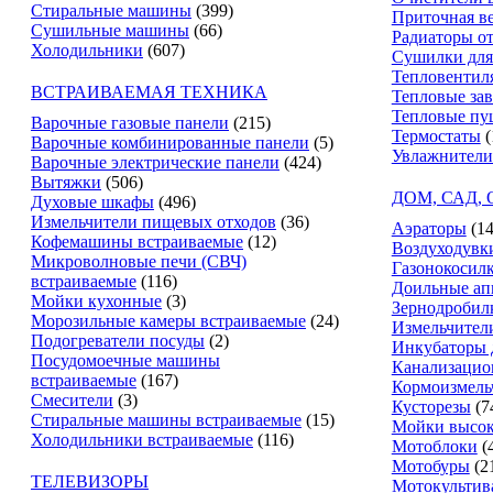
Стиральные машины
(399)
Приточная в
Сушильные машины
(66)
Радиаторы о
Холодильники
(607)
Сушилки для
Тепловентил
ВСТРАИВАЕМАЯ ТЕХНИКА
Тепловые за
Тепловые пу
Варочные газовые панели
(215)
Термостаты
(
Варочные комбинированные панели
(5)
Увлажнители
Варочные электрические панели
(424)
Вытяжки
(506)
ДОМ, САД,
Духовые шкафы
(496)
Измельчители пищевых отходов
(36)
Аэраторы
(14
Кофемашины встраиваемые
(12)
Воздуходувк
Микроволновые печи (СВЧ)
Газонокосил
встраиваемые
(116)
Доильные ап
Мойки кухонные
(3)
Зернодробил
Морозильные камеры встраиваемые
(24)
Измельчители
Подогреватели посуды
(2)
Инкубаторы 
Посудомоечные машины
Канализацио
встраиваемые
(167)
Кормоизмель
Смесители
(3)
Кусторезы
(7
Стиральные машины встраиваемые
(15)
Мойки высок
Холодильники встраиваемые
(116)
Мотоблоки
(
Мотобуры
(2
ТЕЛЕВИЗОРЫ
Мотокультив