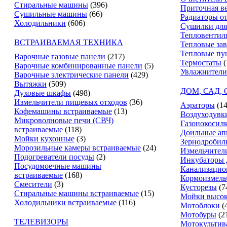
Стиральные машины
(396)
Приточная в
Сушильные машины
(66)
Радиаторы о
Холодильники
(606)
Сушилки для
Тепловентил
ВСТРАИВАЕМАЯ ТЕХНИКА
Тепловые за
Тепловые пу
Варочные газовые панели
(217)
Термостаты
(
Варочные комбинированные панели
(5)
Увлажнители
Варочные электрические панели
(429)
Вытяжки
(509)
ДОМ, САД,
Духовые шкафы
(498)
Измельчители пищевых отходов
(36)
Аэраторы
(14
Кофемашины встраиваемые
(13)
Воздуходувк
Микроволновые печи (СВЧ)
Газонокосил
встраиваемые
(118)
Доильные ап
Мойки кухонные
(3)
Зернодробил
Морозильные камеры встраиваемые
(24)
Измельчители
Подогреватели посуды
(2)
Инкубаторы 
Посудомоечные машины
Канализацио
встраиваемые
(168)
Кормоизмель
Смесители
(3)
Кусторезы
(7
Стиральные машины встраиваемые
(15)
Мойки высок
Холодильники встраиваемые
(116)
Мотоблоки
(
Мотобуры
(2
ТЕЛЕВИЗОРЫ
Мотокультив