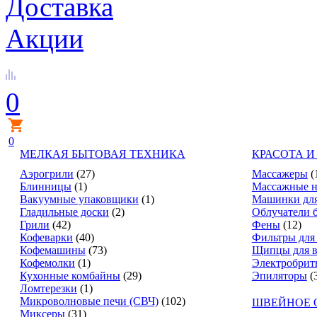
Доставка
Акции
0
0
МЕЛКАЯ БЫТОВАЯ ТЕХНИКА
КРАСОТА И
Аэрогрили
(27)
Массажеры
(
Блинницы
(1)
Массажные н
Вакуумные упаковщики
(1)
Машинки для
Гладильные доски
(2)
Облучатели 
Грили
(42)
Фены
(12)
Кофеварки
(40)
Фильтры для
Кофемашины
(73)
Щипцы для в
Кофемолки
(1)
Электробрит
Кухонные комбайны
(29)
Эпиляторы
(
Ломтерезки
(1)
Микроволновые печи (СВЧ)
(102)
ШВЕЙНОЕ 
Миксеры
(31)