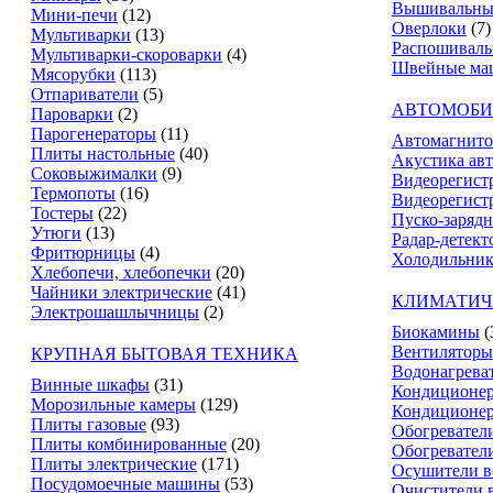
Вышивальны
Мини-печи
(12)
Оверлоки
(7)
Мультиварки
(13)
Распошивал
Мультиварки-скороварки
(4)
Швейные ма
Мясорубки
(113)
Отпариватели
(5)
АВТОМОБИ
Пароварки
(2)
Парогенераторы
(11)
Автомагнит
Плиты настольные
(40)
Акустика ав
Соковыжималки
(9)
Видеорегист
Термопоты
(16)
Видеорегистр
Тостеры
(22)
Пуско-зарядн
Утюги
(13)
Радар-детект
Фритюрницы
(4)
Холодильник
Хлебопечи, хлебопечки
(20)
Чайники электрические
(41)
КЛИМАТИЧ
Электрошашлычницы
(2)
Биокамины
(
Вентиляторы
КРУПНАЯ БЫТОВАЯ ТЕХНИКА
Водонагрева
Винные шкафы
(31)
Кондиционе
Морозильные камеры
(129)
Кондиционе
Плиты газовые
(93)
Обогревател
Плиты комбинированные
(20)
Обогревател
Плиты электрические
(171)
Осушители в
Посудомоечные машины
(53)
Очистители 