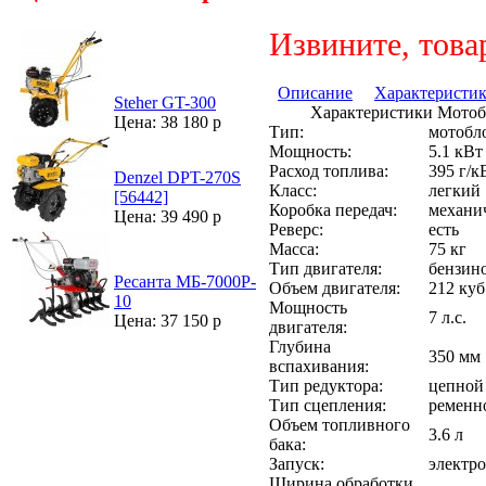
Извините, това
Описание
Характеристи
Steher GT-300
Характеристики Мотоб
Цена: 38 180 р
Тип:
мотобл
Мощность:
5.1 кВт
Расход топлива:
395 г/к
Denzel DPT-270S
Класс:
легкий
[56442]
Коробка передач:
механи
Цена: 39 490 р
Реверс:
есть
Масса:
75 кг
Тип двигателя:
бензино
Ресанта МБ-7000P-
Объем двигателя:
212 куб
10
Мощность
7 л.с.
Цена: 37 150 р
двигателя:
Глубина
350 мм
вспахивания:
Тип редуктора:
цепной
Тип сцепления:
ременн
Объем топливного
3.6 л
бака:
Запуск:
электро
Ширина обработки