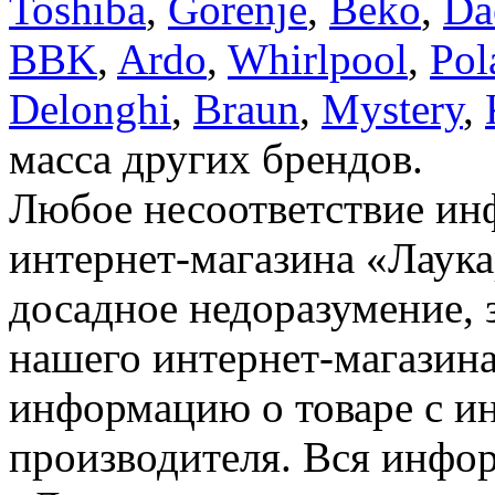
Toshiba
,
Gorenje
,
Beko
,
Da
BBK
,
Ardo
,
Whirlpool
,
Pol
Delonghi
,
Braun
,
Mystery
,
масса других брендов.
Любое несоответствие инф
интернет-магазина «Лаука
досадное недоразумение, 
нашего интернет-магазина
информацию о товаре с и
производителя. Вся инфор