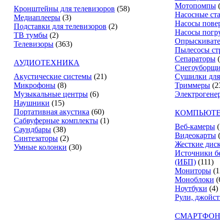
Мотопомпы
Кронштейны для телевизоров
(58)
Насосные ст
Медиаплееры
(3)
Насосы пове
Подставки для телевизоров
(2)
Насосы погр
ТВ тумбы
(2)
Опрыскиват
Телевизоры
(363)
Пылесосы ст
Сепараторы
АУДИОТЕХНИКА
Снегоуборщ
Акустические системы
(21)
Сушилки для
Микрофоны
(8)
Триммеры
(2
Музыкальные центры
(6)
Электрогене
Наушники
(15)
Портативная акустика
(60)
КОМПЬЮТЕ
Сабвуферные комплекты
(1)
Веб-камеры
(
Саундбары
(38)
Видеокарты
Синтезаторы
(2)
Жесткие дис
Умные колонки
(30)
Источники б
(ИБП)
(111)
Мониторы
(1
Моноблоки
(
Ноутбуки
(4)
Рули, джойс
СМАРТФОН