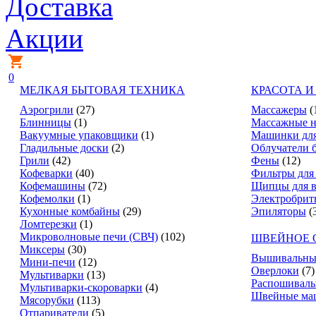
Доставка
Акции
0
МЕЛКАЯ БЫТОВАЯ ТЕХНИКА
КРАСОТА И
Аэрогрили
(27)
Массажеры
(
Блинницы
(1)
Массажные н
Вакуумные упаковщики
(1)
Машинки для
Гладильные доски
(2)
Облучатели 
Грили
(42)
Фены
(12)
Кофеварки
(40)
Фильтры для
Кофемашины
(72)
Щипцы для в
Кофемолки
(1)
Электробрит
Кухонные комбайны
(29)
Эпиляторы
(
Ломтерезки
(1)
Микроволновые печи (СВЧ)
(102)
ШВЕЙНОЕ 
Миксеры
(30)
Вышивальны
Мини-печи
(12)
Оверлоки
(7)
Мультиварки
(13)
Распошивал
Мультиварки-скороварки
(4)
Швейные ма
Мясорубки
(113)
Отпариватели
(5)