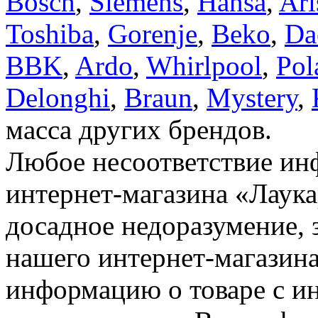
Bosch
,
Siemens
,
Hansa
,
Ari
Toshiba
,
Gorenje
,
Beko
,
Da
BBK
,
Ardo
,
Whirlpool
,
Pol
Delonghi
,
Braun
,
Mystery
,
масса других брендов.
Любое несоответствие инф
интернет-магазина «Лаука
досадное недоразумение, 
нашего интернет-магазина
информацию о товаре с и