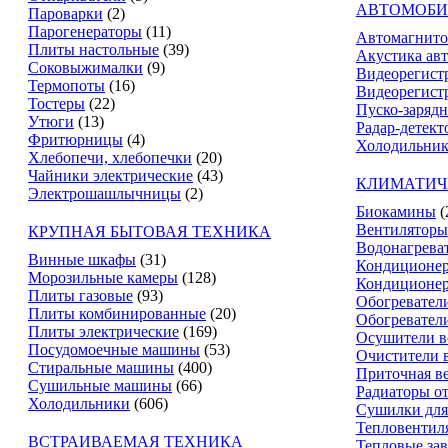
АВТОМОБИ
Пароварки
(2)
Парогенераторы
(11)
Автомагнит
Плиты настольные
(39)
Акустика ав
Соковыжималки
(9)
Видеорегист
Термопоты
(16)
Видеорегистр
Тостеры
(22)
Пуско-зарядн
Утюги
(13)
Радар-детект
Фритюрницы
(4)
Холодильник
Хлебопечи, хлебопечки
(20)
Чайники электрические
(43)
КЛИМАТИЧ
Электрошашлычницы
(2)
Биокамины
(
Вентиляторы
КРУПНАЯ БЫТОВАЯ ТЕХНИКА
Водонагрева
Винные шкафы
(31)
Кондиционе
Морозильные камеры
(128)
Кондиционе
Плиты газовые
(93)
Обогревател
Плиты комбинированные
(20)
Обогревател
Плиты электрические
(169)
Осушители в
Посудомоечные машины
(53)
Очистители 
Стиральные машины
(400)
Приточная в
Сушильные машины
(66)
Радиаторы о
Холодильники
(606)
Сушилки для
Тепловентил
ВСТРАИВАЕМАЯ ТЕХНИКА
Тепловые за