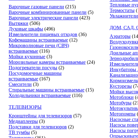
Тепловые пу
Варочные газовые панели
(215)
Термостаты
(
Варочные комбинированные панели
(5)
Увлажнители
Варочные электрические панели
(423)
Вытяжки
(506)
ДОМ, САД,
Духовые шкафы
(496)
Измельчители пищевых отходов
(36)
Аэраторы
(14
Кофемашины встраиваемые
(12)
Воздуходувк
Микроволновые печи (СВЧ)
Газонокосил
встраиваемые
(116)
Доильные ап
Мойки кухонные
(3)
Зернодробил
Морозильные камеры встраиваемые
(24)
Измельчители
Подогреватели посуды
(2)
Инкубаторы 
Посудомоечные машины
Канализацио
встраиваемые
(167)
Кормоизмель
Смесители
(3)
Кусторезы
(7
Стиральные машины встраиваемые
(15)
Мойки высок
Холодильники встраиваемые
(116)
Мотоблоки
(
Мотобуры
(2
ТЕЛЕВИЗОРЫ
Мотокультив
Мотопомпы
Кронштейны для телевизоров
(57)
Насосные ст
Медиаплееры
(3)
Насосы пове
Подставки для телевизоров
(2)
Насосы погр
ТВ тумбы
(5)
Опрыскиват
Телевизоры
(361)