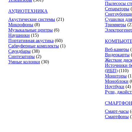
Пылесосы ст
Сепараторы
АУДИОТЕХНИКА
Снегоуборщ
Акустические системы
(21)
Сушилки для
Микрофоны
(8)
Триммеры
(2
Музыкальные центры
(6)
Электрогене
Наушники
(15)
Портативная акустика
(60)
КОМПЬЮТЕ
Сабвуферные комплекты
(1)
Веб-камеры
(
Саундбары
(38)
Видеокарты
Синтезаторы
(2)
Жесткие дис
Умные колонки
(30)
Источники б
(ИБП)
(110)
Мониторы
(1
Моноблоки
(
Ноутбуки
(4)
Рули, джойс
СМАРТФОН
Смарт-часы
(
Смартфоны
(