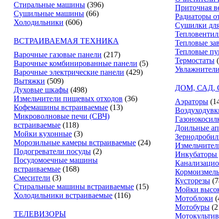
Стиральные машины
(396)
Приточная в
Сушильные машины
(66)
Радиаторы о
Холодильники
(606)
Сушилки для
Тепловентил
ВСТРАИВАЕМАЯ ТЕХНИКА
Тепловые за
Тепловые п
Варочные газовые панели
(217)
Термостаты
Варочные комбинированные панели
(5)
Увлажнители
Варочные электрические панели
(429)
Вытяжки
(509)
ДОМ, САД,
Духовые шкафы
(498)
Измельчители пищевых отходов
(36)
Аэраторы
(1
Кофемашины встраиваемые
(13)
Воздуходувк
Микроволновые печи (СВЧ)
Газонокосил
встраиваемые
(118)
Доильные ап
Мойки кухонные
(3)
Зернодробил
Морозильные камеры встраиваемые
(24)
Измельчител
Подогреватели посуды
(2)
Инкубаторы 
Посудомоечные машины
Канализацио
встраиваемые
(168)
Кормоизмель
Смесители
(3)
Кусторезы
(7
Стиральные машины встраиваемые
(15)
Мойки высок
Холодильники встраиваемые
(116)
Мотоблоки
(
Мотобуры
(2
ТЕЛЕВИЗОРЫ
Мотокультив