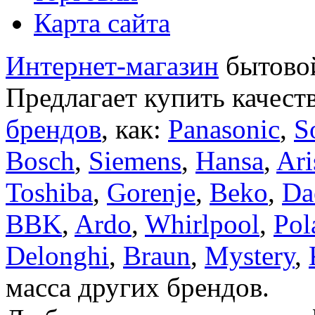
Карта сайта
Интернет-магазин
бытовой
Предлагает купить качест
брендов
, как:
Panasonic
,
S
Bosch
,
Siemens
,
Hansa
,
Ari
Toshiba
,
Gorenje
,
Beko
,
Da
BBK
,
Ardo
,
Whirlpool
,
Pol
Delonghi
,
Braun
,
Mystery
,
масса других брендов.