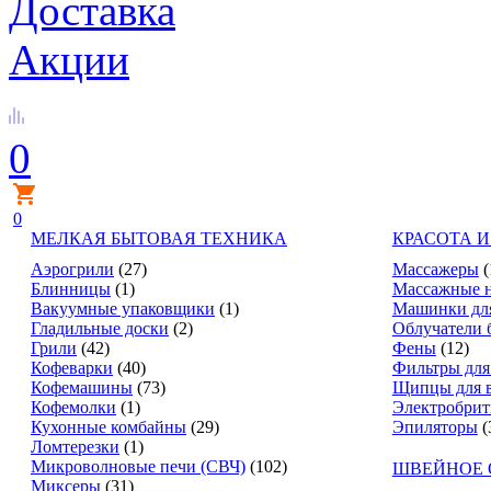
Доставка
Акции
0
0
МЕЛКАЯ БЫТОВАЯ ТЕХНИКА
КРАСОТА И
Аэрогрили
(27)
Массажеры
(
Блинницы
(1)
Массажные 
Вакуумные упаковщики
(1)
Машинки дл
Гладильные доски
(2)
Облучатели 
Грили
(42)
Фены
(12)
Кофеварки
(40)
Фильтры для
Кофемашины
(73)
Щипцы для 
Кофемолки
(1)
Электробри
Кухонные комбайны
(29)
Эпиляторы
(
Ломтерезки
(1)
Микроволновые печи (СВЧ)
(102)
ШВЕЙНОЕ 
Миксеры
(31)