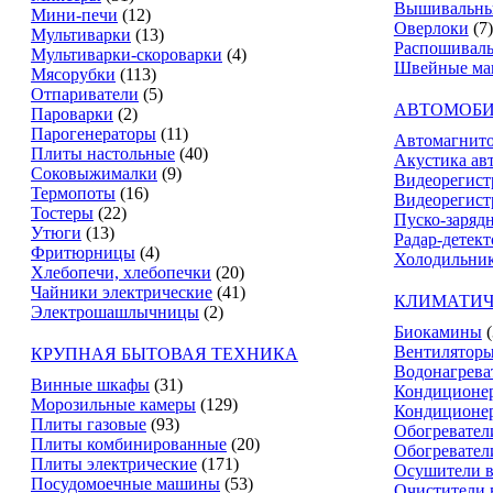
Вышивальны
Мини-печи
(12)
Оверлоки
(7)
Мультиварки
(13)
Распошивал
Мультиварки-скороварки
(4)
Швейные м
Мясорубки
(113)
Отпариватели
(5)
АВТОМОБИ
Пароварки
(2)
Парогенераторы
(11)
Автомагнит
Плиты настольные
(40)
Акустика ав
Соковыжималки
(9)
Видеорегист
Термопоты
(16)
Видеорегист
Тостеры
(22)
Пуско-заряд
Утюги
(13)
Радар-детек
Фритюрницы
(4)
Холодильник
Хлебопечи, хлебопечки
(20)
Чайники электрические
(41)
КЛИМАТИЧ
Электрошашлычницы
(2)
Биокамины
Вентилятор
КРУПНАЯ БЫТОВАЯ ТЕХНИКА
Водонагрева
Винные шкафы
(31)
Кондиционе
Морозильные камеры
(129)
Кондиционе
Плиты газовые
(93)
Обогревател
Плиты комбинированные
(20)
Обогревател
Плиты электрические
(171)
Осушители в
Посудомоечные машины
(53)
Очистители 