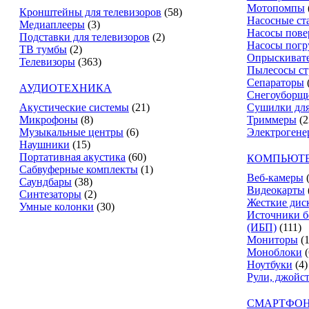
Мотопомпы
Кронштейны для телевизоров
(58)
Насосные ст
Медиаплееры
(3)
Насосы пове
Подставки для телевизоров
(2)
Насосы пог
ТВ тумбы
(2)
Опрыскиват
Телевизоры
(363)
Пылесосы ст
Сепараторы
АУДИОТЕХНИКА
Снегоуборщ
Акустические системы
(21)
Сушилки для
Микрофоны
(8)
Триммеры
(2
Музыкальные центры
(6)
Электрогене
Наушники
(15)
Портативная акустика
(60)
КОМПЬЮТЕ
Сабвуферные комплекты
(1)
Веб-камеры
Саундбары
(38)
Видеокарты
Синтезаторы
(2)
Жесткие дис
Умные колонки
(30)
Источники б
(ИБП)
(111)
Мониторы
(
Моноблоки
(
Ноутбуки
(4)
Рули, джойс
СМАРТФОН