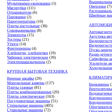
Вышивальны
Мультиварки-скороварки
(3)
Оверлоки
(7)
Мясорубки
(111)
Распошивал
Отпариватели
(6)
Швейные ма
Пароварки
(2)
Парогенераторы
(10)
АВТОМОБИ
Плиты настольные
(38)
Соковыжималки
(8)
Автомагнит
Термопоты
(15)
Акустика ав
Тостеры
(21)
Видеорегист
Утюги
(14)
Видеорегистр
Фритюрницы
(4)
Пуско-зарядн
Хлебопечи, хлебопечки
(19)
Радар-детект
Чайники электрические
(39)
Сабвуферы а
Электрошашлычницы
(2)
Усилители а
Холодильник
КРУПНАЯ БЫТОВАЯ ТЕХНИКА
КЛИМАТИЧ
Винные шкафы
(29)
Морозильные камеры
(137)
Биокамины
(
Плиты газовые
(81)
Вентиляторы
Плиты комбинированные
(20)
Водонагрева
Плиты электрические
(163)
Кондиционе
Посудомоечные машины
(51)
Кондиционе
Стиральные машины
(405)
Обогревател
Сушильные машины
(72)
Обогревател