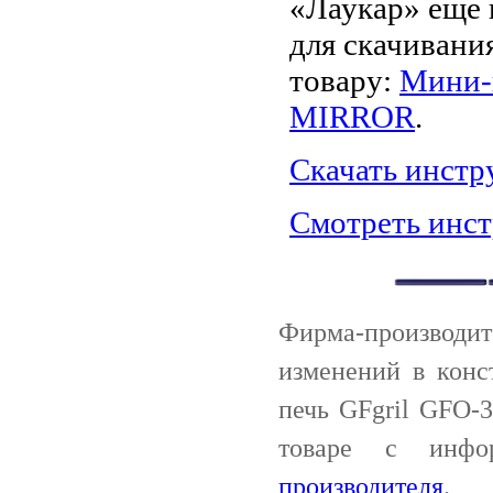
«Лаукар» еще 
для скачивани
товару:
Мини-
MIRROR
.
Скачать инст
Смотреть инс
Фирма-производи
изменений в конс
печь GFgril GFO-
товаре с инф
производителя
.