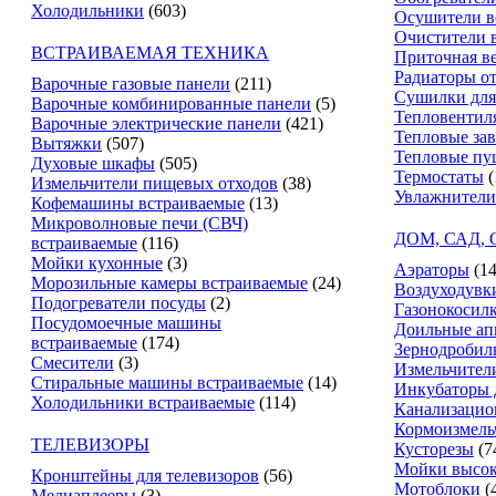
Холодильники
(603)
Осушители в
Очистители 
ВСТРАИВАЕМАЯ ТЕХНИКА
Приточная в
Радиаторы о
Варочные газовые панели
(211)
Сушилки для
Варочные комбинированные панели
(5)
Тепловентил
Варочные электрические панели
(421)
Тепловые за
Вытяжки
(507)
Тепловые пу
Духовые шкафы
(505)
Термостаты
(
Измельчители пищевых отходов
(38)
Увлажнители
Кофемашины встраиваемые
(13)
Микроволновые печи (СВЧ)
ДОМ, САД,
встраиваемые
(116)
Мойки кухонные
(3)
Аэраторы
(14
Морозильные камеры встраиваемые
(24)
Воздуходувк
Подогреватели посуды
(2)
Газонокосил
Посудомоечные машины
Доильные ап
встраиваемые
(174)
Зернодробил
Смесители
(3)
Измельчители
Стиральные машины встраиваемые
(14)
Инкубаторы 
Холодильники встраиваемые
(114)
Канализацио
Кормоизмель
ТЕЛЕВИЗОРЫ
Кусторезы
(7
Мойки высок
Кронштейны для телевизоров
(56)
Мотоблоки
(
Медиаплееры
(3)