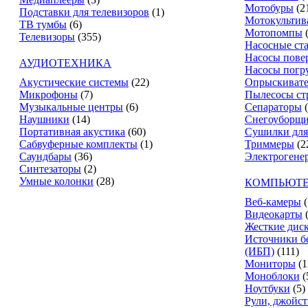
Мотобуры
(2
Подставки для телевизоров
(1)
Мотокультив
ТВ тумбы
(6)
Мотопомпы
Телевизоры
(355)
Насосные ст
Насосы пове
АУДИОТЕХНИКА
Насосы погр
Акустические системы
(22)
Опрыскиват
Микрофоны
(7)
Пылесосы ст
Музыкальные центры
(6)
Сепараторы
Наушники
(14)
Снегоуборщ
Портативная акустика
(60)
Сушилки для
Сабвуферные комплекты
(1)
Триммеры
(2
Саундбары
(36)
Электрогене
Синтезаторы
(2)
Умные колонки
(28)
КОМПЬЮТЕ
Веб-камеры
(
Видеокарты
Жесткие дис
Источники б
(ИБП)
(111)
Мониторы
(1
Моноблоки
(
Ноутбуки
(5)
Рули, джойс