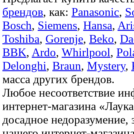
брендов
, как:
Panasonic
,
S
Bosch
,
Siemens
,
Hansa
,
Ari
Toshiba
,
Gorenje
,
Beko
,
Da
BBK
,
Ardo
,
Whirlpool
,
Pol
Delonghi
,
Braun
,
Mystery
,
масса других брендов.
Любое несоответствие инф
интернет-магазина «Лаука
досадное недоразумение, 
нашего интернет-магазина