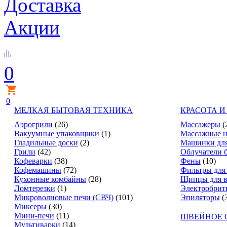
Доставка
Акции
0
0
МЕЛКАЯ БЫТОВАЯ ТЕХНИКА
КРАСОТА И
Аэрогрили
(26)
Массажеры
(
Вакуумные упаковщики
(1)
Массажные н
Гладильные доски
(2)
Машинки для
Грили
(42)
Облучатели 
Кофеварки
(38)
Фены
(10)
Кофемашины
(72)
Фильтры для
Кухонные комбайны
(28)
Щипцы для в
Ломтерезки
(1)
Электробрит
Микроволновые печи (СВЧ)
(101)
Эпиляторы
(
Миксеры
(30)
Мини-печи
(11)
ШВЕЙНОЕ 
Мультиварки
(14)