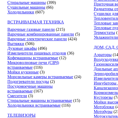
Стиральные машины
(399)
Приточная в
Сушильные машины
(66)
Радиаторы о
Холодильники
(607)
Сушилки для
Тепловентил
ВСТРАИВАЕМАЯ ТЕХНИКА
Тепловые за
Тепловые пу
Варочные газовые панели
(215)
Термостаты
(
Варочные комбинированные панели
(5)
Увлажнители
Варочные электрические панели
(424)
Вытяжки
(506)
ДОМ, САД,
Духовые шкафы
(496)
Измельчители пищевых отходов
(36)
Аэраторы
(14
Кофемашины встраиваемые
(12)
Воздуходувк
Микроволновые печи (СВЧ)
Газонокосил
встраиваемые
(116)
Доильные ап
Мойки кухонные
(3)
Зернодробил
Морозильные камеры встраиваемые
(24)
Измельчители
Подогреватели посуды
(2)
Инкубаторы 
Посудомоечные машины
Канализацио
встраиваемые
(167)
Кормоизмель
Смесители
(3)
Кусторезы
(7
Стиральные машины встраиваемые
(15)
Мойки высок
Холодильники встраиваемые
(116)
Мотоблоки
(
Мотобуры
(2
ТЕЛЕВИЗОРЫ
Мотокультив