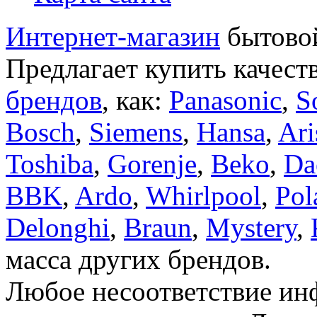
Интернет-магазин
бытовой
Предлагает купить качест
брендов
, как:
Panasonic
,
S
Bosch
,
Siemens
,
Hansa
,
Ari
Toshiba
,
Gorenje
,
Beko
,
Da
BBK
,
Ardo
,
Whirlpool
,
Pol
Delonghi
,
Braun
,
Mystery
,
масса других брендов.
Любое несоответствие инф