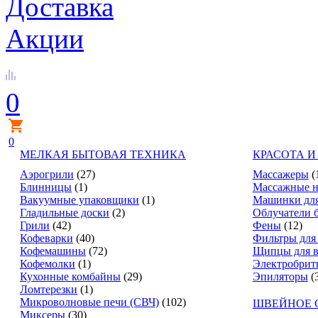
Доставка
Акции
0
0
МЕЛКАЯ БЫТОВАЯ ТЕХНИКА
КРАСОТА И
Аэрогрили
(27)
Массажеры
(
Блинницы
(1)
Массажные н
Вакуумные упаковщики
(1)
Машинки для
Гладильные доски
(2)
Облучатели 
Грили
(42)
Фены
(12)
Кофеварки
(40)
Фильтры для
Кофемашины
(72)
Щипцы для в
Кофемолки
(1)
Электробрит
Кухонные комбайны
(29)
Эпиляторы
(
Ломтерезки
(1)
Микроволновые печи (СВЧ)
(102)
ШВЕЙНОЕ 
Миксеры
(30)