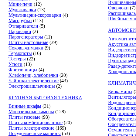
Вышивальны
Мини-печи
(12)
Оверлоки
(7)
Мультиварки
(13)
Распошивал
Мультиварки-скороварки
(4)
Швейные ма
Мясорубки
(113)
Отпариватели
(5)
АВТОМОБИ
Пароварки
(2)
Парогенераторы
(11)
Автомагнит
Плиты настольные
(39)
Акустика ав
Соковыжималки
(9)
Видеорегист
Термопоты
(16)
Видеорегистр
Тостеры
(22)
Пуско-зарядн
Утюги
(13)
Радар-детект
Фритюрницы
(4)
Холодильник
Хлебопечи, хлебопечки
(20)
Чайники электрические
(43)
КЛИМАТИЧ
Электрошашлычницы
(2)
Биокамины
(
Вентиляторы
КРУПНАЯ БЫТОВАЯ ТЕХНИКА
Водонагрева
Винные шкафы
(31)
Кондиционе
Морозильные камеры
(128)
Кондиционе
Плиты газовые
(93)
Обогревател
Плиты комбинированные
(20)
Обогревател
Плиты электрические
(169)
Осушители в
Посудомоечные машины
(53)
Очистители 