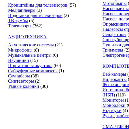
Мотопомпы
Кронштейны для телевизоров
(57)
Насосные ст
Медиаплееры
(3)
Насосы пове
Подставки для телевизоров
(2)
Насосы погр
ТВ тумбы
(5)
Опрыскиват
Телевизоры
(362)
Пылесосы ст
Сепараторы
АУДИОТЕХНИКА
Снегоуборщ
Акустические системы
(21)
Сушилки для
Микрофоны
(8)
Триммеры
(2
Музыкальные центры
(6)
Электрогене
Наушники
(15)
Портативная акустика
(60)
КОМПЬЮТЕ
Сабвуферные комплекты
(1)
Веб-камеры
(
Саундбары
(38)
Видеокарты
Синтезаторы
(2)
Жесткие дис
Умные колонки
(30)
Источники б
(ИБП)
(110)
Мониторы
(1
Моноблоки
(
Ноутбуки
(4)
Рули, джойс
СМАРТФОН