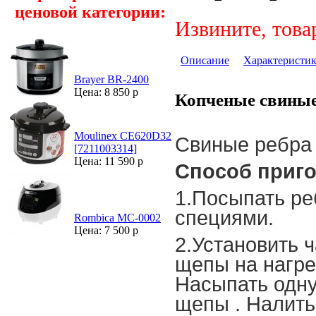
ценовой категории:
Извините, това
Описание
Характеристи
Brayer BR-2400
Цена: 8 850 р
Копченые свиные
Moulinex CE620D32
Свиные ребра 
[7211003314]
Цена: 11 590 р
Способ приго
1.Посыпать ре
специями.
Rombica MC-0002
Цена: 7 500 р
2.Установить 
щепы на нагре
Насыпать одну
щепы . Налить