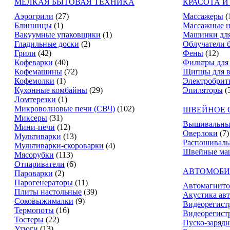
МЕЛКАЯ БЫТОВАЯ ТЕХНИКА
КРАСОТА И
Аэрогрили
(27)
Массажеры
(
Блинницы
(1)
Массажные н
Вакуумные упаковщики
(1)
Машинки для
Гладильные доски
(2)
Облучатели 
Грили
(42)
Фены
(12)
Кофеварки
(40)
Фильтры для
Кофемашины
(72)
Щипцы для в
Кофемолки
(1)
Электробрит
Кухонные комбайны
(29)
Эпиляторы
(
Ломтерезки
(1)
Микроволновые печи (СВЧ)
(102)
ШВЕЙНОЕ 
Миксеры
(31)
Вышивальны
Мини-печи
(12)
Оверлоки
(7)
Мультиварки
(13)
Распошивал
Мультиварки-скороварки
(4)
Швейные ма
Мясорубки
(113)
Отпариватели
(6)
АВТОМОБИ
Пароварки
(2)
Парогенераторы
(11)
Автомагнит
Плиты настольные
(39)
Акустика ав
Соковыжималки
(9)
Видеорегист
Термопоты
(16)
Видеорегистр
Тостеры
(22)
Пуско-зарядн
Утюги
(13)