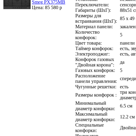
Smeg PX375MB
Переключатели:
сенсор
Цена: 85 580 р
Габариты (ШхГ):
88х51 
Размеры для
85 x 49
встраивания (ШхГ):
Материал панели:
закален
Количество
5
конфорок:
Цвет товара:
панели
Таймер конфорок:
есть, з
Электроподжиг:
есть, а
Конфорок газовых
да
"Двойная корона":
Газовых конфорок:
5
Расположение
сперед
панели управления:
Чугунные решетки:
есть
три ко
Размеры конфорок :
диаметр
Минимальный
6.5 см
диаметр конфорки:
Максимальный
12.2 см
диаметр конфорки:
Специальные
Двойна
конфорки:
Индикатор