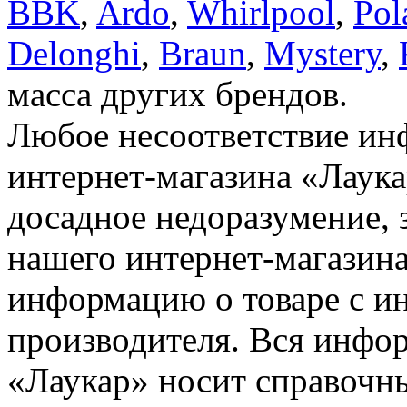
BBK
,
Ardo
,
Whirlpool
,
Pol
Delonghi
,
Braun
,
Mystery
,
масса других брендов.
Любое несоответствие инф
интернет-магазина «Лаука
досадное недоразумение, 
нашего интернет-магазина
информацию о товаре с и
производителя. Вся инфор
«Лаукар» носит справочны