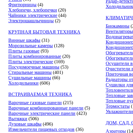
Радар-детект
Фритюрницы
(4)
Холодильник
Хлебопечи, хлебопечки
(20)
Чайники электрические
(44)
КЛИМАТИЧ
Электрошашлычницы
(2)
Биокамины
(
Вентиляторы
КРУПНАЯ БЫТОВАЯ ТЕХНИКА
Водонагрева
Винные шкафы
(31)
Кондиционе
Морозильные камеры
(128)
Кондиционе
Плиты газовые
(93)
Обогревател
Плиты комбинированные
(20)
Обогревател
Плиты электрические
(169)
Осушители в
Посудомоечные машины
(53)
Очистители 
Стиральные машины
(401)
Приточная в
Сушильные машины
(66)
Радиаторы о
Холодильники
(606)
Сушилки для
Тепловентил
ВСТРАИВАЕМАЯ ТЕХНИКА
Тепловые за
Тепловые пу
Варочные газовые панели
(215)
Термостаты
(
Варочные комбинированные панели
(5)
Увлажнители
Варочные электрические панели
(423)
Вытяжки
(506)
ДОМ, САД,
Духовые шкафы
(496)
Измельчители пищевых отходов
(36)
Аэраторы
(14