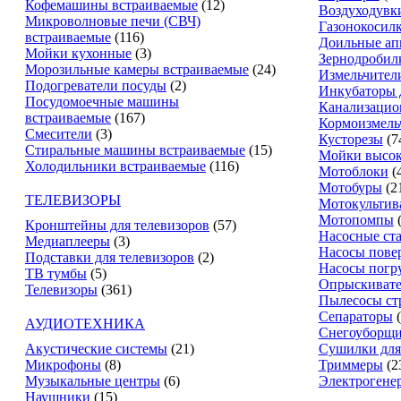
Кофемашины встраиваемые
(12)
Воздуходувк
Микроволновые печи (СВЧ)
Газонокосил
встраиваемые
(116)
Доильные ап
Мойки кухонные
(3)
Зернодробил
Морозильные камеры встраиваемые
(24)
Измельчители
Подогреватели посуды
(2)
Инкубаторы 
Посудомоечные машины
Канализацио
встраиваемые
(167)
Кормоизмель
Смесители
(3)
Кусторезы
(7
Стиральные машины встраиваемые
(15)
Мойки высок
Холодильники встраиваемые
(116)
Мотоблоки
(
Мотобуры
(2
ТЕЛЕВИЗОРЫ
Мотокультив
Мотопомпы
Кронштейны для телевизоров
(57)
Насосные ст
Медиаплееры
(3)
Насосы пове
Подставки для телевизоров
(2)
Насосы погр
ТВ тумбы
(5)
Опрыскиват
Телевизоры
(361)
Пылесосы ст
Сепараторы
АУДИОТЕХНИКА
Снегоуборщ
Акустические системы
(21)
Сушилки для
Микрофоны
(8)
Триммеры
(2
Музыкальные центры
(6)
Электрогене
Наушники
(15)