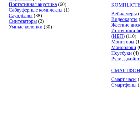
Портативная акустика
(60)
КОМПЬЮТЕ
Сабвуферные комплекты
(1)
Веб-камеры
(
Саундбары
(38)
Видеокарты
Синтезаторы
(2)
Жесткие дис
Умные колонки
(30)
Источники б
(ИБП)
(110)
Мониторы
(1
Моноблоки
(
Ноутбуки
(4)
Рули, джойс
СМАРТФОН
Смарт-часы
(
Смартфоны
(