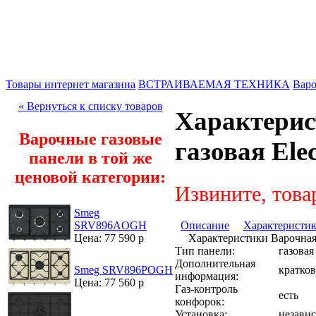
Товары интернет магазина
ВСТРАИВАЕМАЯ ТЕХНИКА
Варо
« Вернуться к списку товаров
Характерис
Варочные газовые
газовая Ele
панели в той же
ценовой категории:
Извините, това
Smeg
Описание
Характеристи
SRV896AOGH
Характеристики Варочная 
Цена: 77 590 р
Тип панели:
газовая
Дополнительная
кратко
Smeg SRV896POGH
информация:
Цена: 77 560 р
Газ-контроль
есть
конфорок:
Установка:
незави