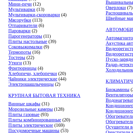
Вышивальны
Мини-печи
(12)
Оверлоки
(7)
Мультиварки
(13)
Распошивал
Мультиварки-скороварки
(4)
Швейные ма
Мясорубки
(113)
Отпариватели
(6)
АВТОМОБИ
Пароварки
(2)
Парогенераторы
(11)
Автомагнит
Плиты настольные
(39)
Акустика ав
Соковыжималки
(9)
Видеорегист
Термопоты
(16)
Видеорегистр
Тостеры
(22)
Пуско-зарядн
Утюги
(13)
Радар-детект
Фритюрницы
(4)
Холодильник
Хлебопечи, хлебопечки
(20)
Чайники электрические
(44)
КЛИМАТИЧ
Электрошашлычницы
(2)
Биокамины
(
Вентиляторы
КРУПНАЯ БЫТОВАЯ ТЕХНИКА
Водонагрева
Винные шкафы
(31)
Кондиционе
Морозильные камеры
(128)
Кондиционе
Плиты газовые
(93)
Обогревател
Плиты комбинированные
(20)
Обогревател
Плиты электрические
(169)
Осушители в
Посудомоечные машины
(53)
Очистители 