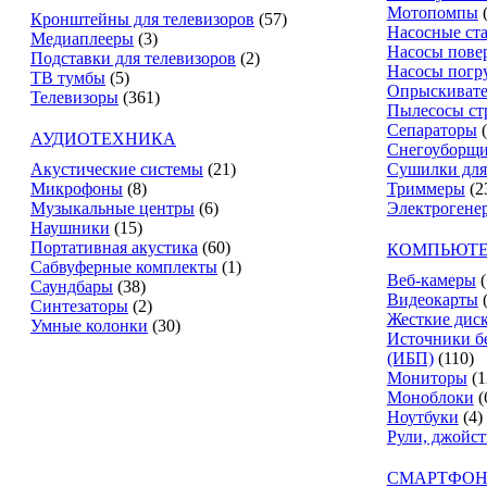
Мотопомпы
Кронштейны для телевизоров
(57)
Насосные ст
Медиаплееры
(3)
Насосы пове
Подставки для телевизоров
(2)
Насосы погр
ТВ тумбы
(5)
Опрыскиват
Телевизоры
(361)
Пылесосы ст
Сепараторы
АУДИОТЕХНИКА
Снегоуборщ
Акустические системы
(21)
Сушилки для
Микрофоны
(8)
Триммеры
(2
Музыкальные центры
(6)
Электрогене
Наушники
(15)
Портативная акустика
(60)
КОМПЬЮТЕ
Сабвуферные комплекты
(1)
Веб-камеры
(
Саундбары
(38)
Видеокарты
Синтезаторы
(2)
Жесткие дис
Умные колонки
(30)
Источники б
(ИБП)
(110)
Мониторы
(1
Моноблоки
(
Ноутбуки
(4)
Рули, джойс
СМАРТФОН