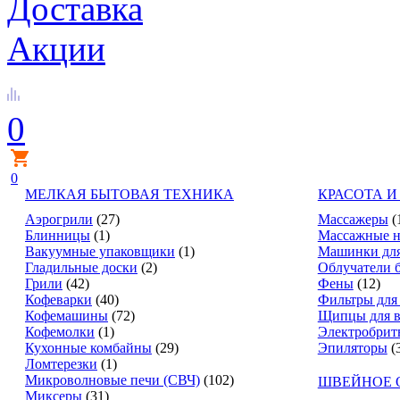
Доставка
Акции
0
0
МЕЛКАЯ БЫТОВАЯ ТЕХНИКА
КРАСОТА И
Аэрогрили
(27)
Массажеры
(
Блинницы
(1)
Массажные н
Вакуумные упаковщики
(1)
Машинки для
Гладильные доски
(2)
Облучатели 
Грили
(42)
Фены
(12)
Кофеварки
(40)
Фильтры для
Кофемашины
(72)
Щипцы для в
Кофемолки
(1)
Электробрит
Кухонные комбайны
(29)
Эпиляторы
(
Ломтерезки
(1)
Микроволновые печи (СВЧ)
(102)
ШВЕЙНОЕ 
Миксеры
(31)