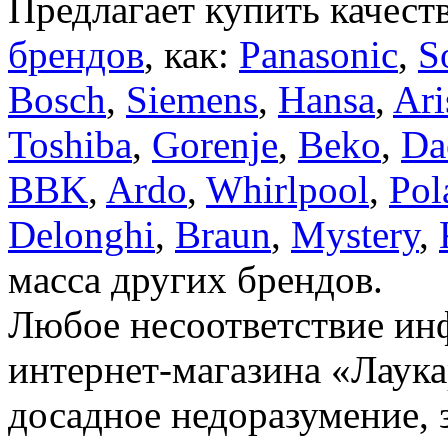
Предлагает купить качест
брендов
, как:
Panasonic
,
S
Bosch
,
Siemens
,
Hansa
,
Ari
Toshiba
,
Gorenje
,
Beko
,
Da
BBK
,
Ardo
,
Whirlpool
,
Pol
Delonghi
,
Braun
,
Mystery
,
масса других брендов.
Любое несоответствие инф
интернет-магазина «Лаука
досадное недоразумение, 