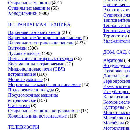
Стиральные машины
(401)
Приточная в
Сушильные машины
(66)
Радиаторы о
Холодильники
(606)
Сушилки для
Тепловентил
ВСТРАИВАЕМАЯ ТЕХНИКА
Тепловые за
Тепловые пу
Варочные газовые панели
(215)
Термостаты
(
Варочные комбинированные панели
(5)
Увлажнители
Варочные электрические панели
(423)
Вытяжки
(506)
ДОМ, САД,
Духовые шкафы
(496)
Измельчители пищевых отходов
(36)
Аэраторы
(14
Кофемашины встраиваемые
(12)
Воздуходувк
Микроволновые печи (СВЧ)
Газонокосил
встраиваемые
(116)
Доильные ап
Мойки кухонные
(3)
Зернодробил
Морозильные камеры встраиваемые
(24)
Измельчители
Подогреватели посуды
(2)
Инкубаторы 
Посудомоечные машины
Канализацио
встраиваемые
(167)
Кормоизмель
Смесители
(3)
Кусторезы
(7
Стиральные машины встраиваемые
(15)
Мойки высок
Холодильники встраиваемые
(116)
Мотоблоки
(
Мотобуры
(2
ТЕЛЕВИЗОРЫ
Мотокультив