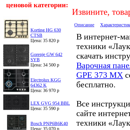
ценовой категории:
Извините, това
Описание
Характеристи
Korting HG 630
В интернет-ма
CTSB
Цена: 35 820 р
техники «Лау
скачать инстр
Gorenje GW 642
SYB
Варочная панел
Цена: 34 500 р
GPE 373 MX
с
Electrolux KGG
бесплатно.
64362 K
Цена: 36 970 р
Все инструкци
LEX GVG 954 BBL
Цена: 35 590 р
сайте интерне
техники «Лаук
Bosch PNP6B6K40
Цена: 35 070 р