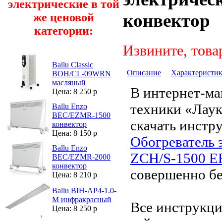
электрические в той
конвектор
же ценовой
категории:
Извините, това
Ballu Classic
Описание
Характеристи
BOH/CL-09WRN
масляный
В интернет-ма
Цена: 8 250 р
техники «Лау
Ballu Enzo
BEC/EZMR-1500
скачать инстр
конвектор
Цена: 8 150 р
Обогреватель 
Ballu Enzo
ZCH/S-1500 E
BEC/EZMR-2000
конвектор
совершенно бе
Цена: 8 210 р
Ballu BIH-AP4-1.0-
M инфракрасный
Все инструкци
Цена: 8 250 р