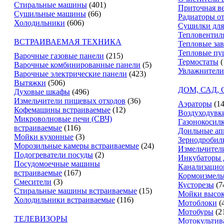
Стиральные машины
(401)
Приточная в
Сушильные машины
(66)
Радиаторы о
Холодильники
(606)
Сушилки для
Тепловентил
ВСТРАИВАЕМАЯ ТЕХНИКА
Тепловые за
Тепловые пу
Варочные газовые панели
(215)
Термостаты
(
Варочные комбинированные панели
(5)
Увлажнители
Варочные электрические панели
(423)
Вытяжки
(506)
ДОМ, САД,
Духовые шкафы
(496)
Измельчители пищевых отходов
(36)
Аэраторы
(14
Кофемашины встраиваемые
(12)
Воздуходувк
Микроволновые печи (СВЧ)
Газонокосил
встраиваемые
(116)
Доильные ап
Мойки кухонные
(3)
Зернодробил
Морозильные камеры встраиваемые
(24)
Измельчители
Подогреватели посуды
(2)
Инкубаторы 
Посудомоечные машины
Канализацио
встраиваемые
(167)
Кормоизмель
Смесители
(3)
Кусторезы
(7
Стиральные машины встраиваемые
(15)
Мойки высок
Холодильники встраиваемые
(116)
Мотоблоки
(
Мотобуры
(2
ТЕЛЕВИЗОРЫ
Мотокультив