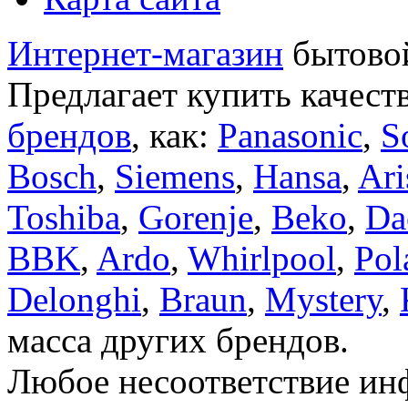
Интернет-магазин
бытовой
Предлагает купить качест
брендов
, как:
Panasonic
,
S
Bosch
,
Siemens
,
Hansa
,
Ari
Toshiba
,
Gorenje
,
Beko
,
Da
BBK
,
Ardo
,
Whirlpool
,
Pol
Delonghi
,
Braun
,
Mystery
,
масса других брендов.
Любое несоответствие инф