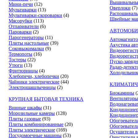
Вышивальны
Мини-печи
(12)
Оверлоки
(7)
Мультиварки
(13)
Распошивал
Мультиварки-скороварки
(4)
Швейные ма
Мясорубки
(113)
Отпариватели
(6)
АВТОМОБИ
Пароварки
(2)
Парогенераторы
(11)
Автомагнит
Плиты настольные
(39)
Акустика ав
Соковыжималки
(9)
Видеорегист
Термопоты
(16)
Видеорегистр
Тостеры
(22)
Пуско-зарядн
Утюги
(13)
Радар-детект
Фритюрницы
(4)
Холодильник
Хлебопечи, хлебопечки
(20)
Чайники электрические
(44)
КЛИМАТИЧ
Электрошашлычницы
(2)
Биокамины
(
Вентиляторы
КРУПНАЯ БЫТОВАЯ ТЕХНИКА
Водонагрева
Винные шкафы
(31)
Кондиционе
Морозильные камеры
(128)
Кондиционе
Плиты газовые
(93)
Обогревател
Плиты комбинированные
(20)
Обогревател
Плиты электрические
(169)
Осушители в
Посудомоечные машины
(53)
Очистители 