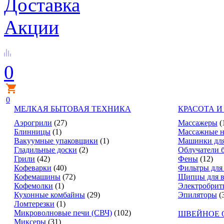
Доставка
Акции
0
0
МЕЛКАЯ БЫТОВАЯ ТЕХНИКА
КРАСОТА И
Аэрогрили
(27)
Массажеры
(
Блинницы
(1)
Массажные н
Вакуумные упаковщики
(1)
Машинки для
Гладильные доски
(2)
Облучатели 
Грили
(42)
Фены
(12)
Кофеварки
(40)
Фильтры для
Кофемашины
(72)
Щипцы для в
Кофемолки
(1)
Электробрит
Кухонные комбайны
(29)
Эпиляторы
(
Ломтерезки
(1)
Микроволновые печи (СВЧ)
(102)
ШВЕЙНОЕ 
Миксеры
(31)