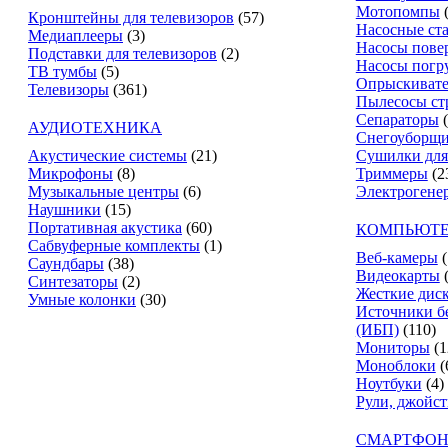
Мотопомпы
Кронштейны для телевизоров
(57)
Насосные ст
Медиаплееры
(3)
Насосы пове
Подставки для телевизоров
(2)
Насосы погр
ТВ тумбы
(5)
Опрыскиват
Телевизоры
(361)
Пылесосы ст
Сепараторы
АУДИОТЕХНИКА
Снегоуборщ
Акустические системы
(21)
Сушилки для
Микрофоны
(8)
Триммеры
(2
Музыкальные центры
(6)
Электрогене
Наушники
(15)
Портативная акустика
(60)
КОМПЬЮТЕ
Сабвуферные комплекты
(1)
Веб-камеры
(
Саундбары
(38)
Видеокарты
Синтезаторы
(2)
Жесткие дис
Умные колонки
(30)
Источники б
(ИБП)
(110)
Мониторы
(1
Моноблоки
(
Ноутбуки
(4)
Рули, джойс
СМАРТФОН