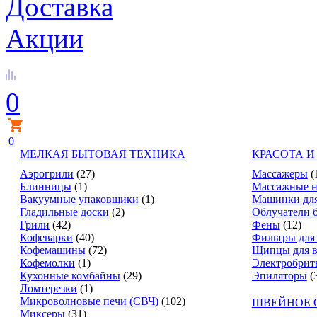
Доставка
Акции
0
0
МЕЛКАЯ БЫТОВАЯ ТЕХНИКА
КРАСОТА И
Аэрогрили
(27)
Массажеры
(
Блинницы
(1)
Массажные н
Вакуумные упаковщики
(1)
Машинки для
Гладильные доски
(2)
Облучатели 
Грили
(42)
Фены
(12)
Кофеварки
(40)
Фильтры для
Кофемашины
(72)
Щипцы для в
Кофемолки
(1)
Электробрит
Кухонные комбайны
(29)
Эпиляторы
(
Ломтерезки
(1)
Микроволновые печи (СВЧ)
(102)
ШВЕЙНОЕ 
Миксеры
(31)