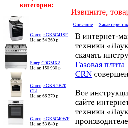
категории:
Извините, това
Описание
Характеристи
В интернет-ма
Gorenje GK5C41SF
Цена: 54 260 р
техники «Лау
скачать инстр
Газовая плита
Smeg C9GMX2
Цена: 150 930 р
CRN
совершен
Gorenje GKS 5B70
Все инструкци
CLI
Цена: 66 270 р
сайте интерне
техники «Лаук
производителе
Gorenje GK5C40WF
Цена: 53 840 р