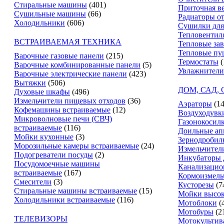
Стиральные машины
(401)
Приточная в
Сушильные машины
(66)
Радиаторы о
Холодильники
(606)
Сушилки для
Тепловентил
ВСТРАИВАЕМАЯ ТЕХНИКА
Тепловые за
Тепловые пу
Варочные газовые панели
(215)
Термостаты
(
Варочные комбинированные панели
(5)
Увлажнители
Варочные электрические панели
(423)
Вытяжки
(506)
ДОМ, САД,
Духовые шкафы
(496)
Измельчители пищевых отходов
(36)
Аэраторы
(14
Кофемашины встраиваемые
(12)
Воздуходувк
Микроволновые печи (СВЧ)
Газонокосил
встраиваемые
(116)
Доильные ап
Мойки кухонные
(3)
Зернодробил
Морозильные камеры встраиваемые
(24)
Измельчители
Подогреватели посуды
(2)
Инкубаторы 
Посудомоечные машины
Канализацио
встраиваемые
(167)
Кормоизмель
Смесители
(3)
Кусторезы
(7
Стиральные машины встраиваемые
(15)
Мойки высок
Холодильники встраиваемые
(116)
Мотоблоки
(
Мотобуры
(2
ТЕЛЕВИЗОРЫ
Мотокультив