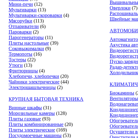
Вышивальны
Мини-печи
(12)
Оверлоки
(7)
Мультиварки
(13)
Распошивал
Мультиварки-скороварки
(4)
Швейные ма
Мясорубки
(113)
Отпариватели
(6)
АВТОМОБИ
Пароварки
(2)
Парогенераторы
(11)
Автомагнит
Плиты настольные
(39)
Акустика ав
Соковыжималки
(9)
Видеорегист
Термопоты
(16)
Видеорегистр
Тостеры
(22)
Пуско-зарядн
Утюги
(13)
Радар-детект
Фритюрницы
(4)
Холодильник
Хлебопечи, хлебопечки
(20)
Чайники электрические
(44)
КЛИМАТИЧ
Электрошашлычницы
(2)
Биокамины
(
Вентиляторы
КРУПНАЯ БЫТОВАЯ ТЕХНИКА
Водонагрева
Винные шкафы
(31)
Кондиционе
Морозильные камеры
(128)
Кондиционе
Плиты газовые
(93)
Обогревател
Плиты комбинированные
(20)
Обогревател
Плиты электрические
(169)
Осушители в
Посудомоечные машины
(53)
Очистители 