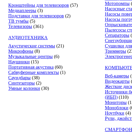
Мотопомпы
Кронштейны для телевизоров
(57)
Насосные ст
Медиаплееры
(3)
Насосы пове
Подставки для телевизоров
(2)
Насосы погр
ТВ тумбы
(5)
Опрыскиват
Телевизоры
(361)
Пылесосы ст
Сепараторы
АУДИОТЕХНИКА
Снегоуборщ
Акустические системы
(21)
Сушилки для
Микрофоны
(8)
Триммеры
(2
Музыкальные центры
(6)
Электрогене
Наушники
(15)
Портативная акустика
(60)
КОМПЬЮТЕ
Сабвуферные комплекты
(1)
Веб-камеры
(
Саундбары
(38)
Видеокарты
Синтезаторы
(2)
Жесткие дис
Умные колонки
(30)
Источники б
(ИБП)
(110)
Мониторы
(1
Моноблоки
(
Ноутбуки
(4)
Рули, джойс
СМАРТФОН