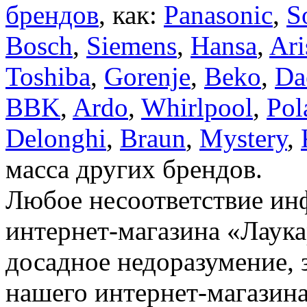
брендов
, как:
Panasonic
,
S
Bosch
,
Siemens
,
Hansa
,
Ari
Toshiba
,
Gorenje
,
Beko
,
Da
BBK
,
Ardo
,
Whirlpool
,
Pol
Delonghi
,
Braun
,
Mystery
,
масса других брендов.
Любое несоответствие инф
интернет-магазина «Лаука
досадное недоразумение, 
нашего интернет-магазина