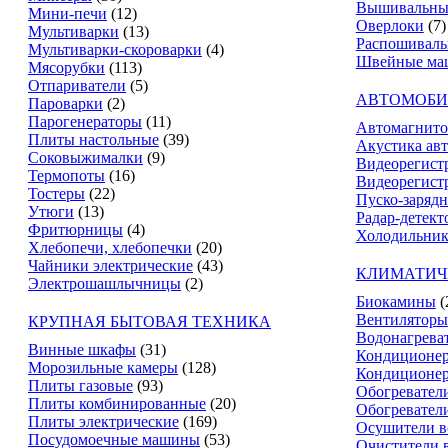
Вышивальны
Мини-печи
(12)
Оверлоки
(7)
Мультиварки
(13)
Распошивал
Мультиварки-скороварки
(4)
Швейные ма
Мясорубки
(113)
Отпариватели
(5)
АВТОМОБИ
Пароварки
(2)
Парогенераторы
(11)
Автомагнит
Плиты настольные
(39)
Акустика ав
Соковыжималки
(9)
Видеорегист
Термопоты
(16)
Видеорегистр
Тостеры
(22)
Пуско-зарядн
Утюги
(13)
Радар-детект
Фритюрницы
(4)
Холодильник
Хлебопечи, хлебопечки
(20)
Чайники электрические
(43)
КЛИМАТИЧ
Электрошашлычницы
(2)
Биокамины
(
Вентиляторы
КРУПНАЯ БЫТОВАЯ ТЕХНИКА
Водонагрева
Винные шкафы
(31)
Кондиционе
Морозильные камеры
(128)
Кондиционе
Плиты газовые
(93)
Обогревател
Плиты комбинированные
(20)
Обогревател
Плиты электрические
(169)
Осушители в
Посудомоечные машины
(53)
Очистители 