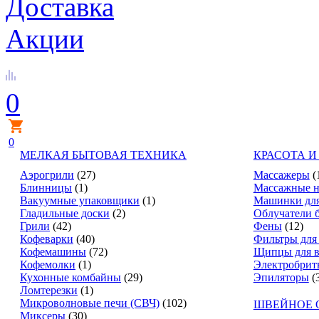
Доставка
Акции
0
0
МЕЛКАЯ БЫТОВАЯ ТЕХНИКА
КРАСОТА И
Аэрогрили
(27)
Массажеры
(
Блинницы
(1)
Массажные н
Вакуумные упаковщики
(1)
Машинки для
Гладильные доски
(2)
Облучатели 
Грили
(42)
Фены
(12)
Кофеварки
(40)
Фильтры для
Кофемашины
(72)
Щипцы для в
Кофемолки
(1)
Электробрит
Кухонные комбайны
(29)
Эпиляторы
(
Ломтерезки
(1)
Микроволновые печи (СВЧ)
(102)
ШВЕЙНОЕ 
Миксеры
(30)