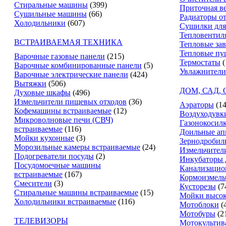
Стиральные машины
(399)
Приточная в
Сушильные машины
(66)
Радиаторы о
Холодильники
(607)
Сушилки для
Тепловентил
ВСТРАИВАЕМАЯ ТЕХНИКА
Тепловые за
Тепловые пу
Варочные газовые панели
(215)
Термостаты
(
Варочные комбинированные панели
(5)
Увлажнители
Варочные электрические панели
(424)
Вытяжки
(506)
ДОМ, САД,
Духовые шкафы
(496)
Измельчители пищевых отходов
(36)
Аэраторы
(14
Кофемашины встраиваемые
(12)
Воздуходувк
Микроволновые печи (СВЧ)
Газонокосил
встраиваемые
(116)
Доильные ап
Мойки кухонные
(3)
Зернодробил
Морозильные камеры встраиваемые
(24)
Измельчители
Подогреватели посуды
(2)
Инкубаторы 
Посудомоечные машины
Канализацио
встраиваемые
(167)
Кормоизмель
Смесители
(3)
Кусторезы
(7
Стиральные машины встраиваемые
(15)
Мойки высок
Холодильники встраиваемые
(116)
Мотоблоки
(
Мотобуры
(2
ТЕЛЕВИЗОРЫ
Мотокультив