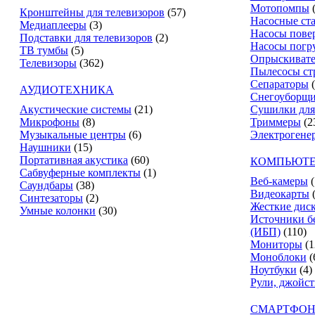
Мотопомпы
Кронштейны для телевизоров
(57)
Насосные ст
Медиаплееры
(3)
Насосы пове
Подставки для телевизоров
(2)
Насосы погр
ТВ тумбы
(5)
Опрыскиват
Телевизоры
(362)
Пылесосы ст
Сепараторы
АУДИОТЕХНИКА
Снегоуборщ
Акустические системы
(21)
Сушилки для
Микрофоны
(8)
Триммеры
(2
Музыкальные центры
(6)
Электрогене
Наушники
(15)
Портативная акустика
(60)
КОМПЬЮТЕ
Сабвуферные комплекты
(1)
Веб-камеры
(
Саундбары
(38)
Видеокарты
Синтезаторы
(2)
Жесткие дис
Умные колонки
(30)
Источники б
(ИБП)
(110)
Мониторы
(1
Моноблоки
(
Ноутбуки
(4)
Рули, джойс
СМАРТФОН