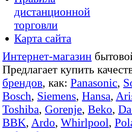
дистанционной
торговли
Карта сайта
Интернет-магазин
бытовой
Предлагает купить качест
брендов
, как:
Panasonic
,
S
Bosch
,
Siemens
,
Hansa
,
Ari
Toshiba
,
Gorenje
,
Beko
,
Da
BBK
,
Ardo
,
Whirlpool
,
Pol