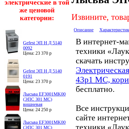
электрические в той
же ценовой
Извините, това
категории:
Описание
Характеристи
В интернет-ма
Gefest ЭП Н Д 5140
0092
техники «Лау
Цена: 23 370 р
скачать инстр
Электрическа
Gefest ЭП Н Д 5140
0191
43р1 МС, кор
Цена: 23 370 р
бесплатно.
Лысьва EF3001MK00
(ЭПС 301 МС)
вишневая
Все инструкци
Цена: 24 250 р
сайте интерне
Лысьва EF3001MK00
техники «Лаук
(ЭПС 301 МС)