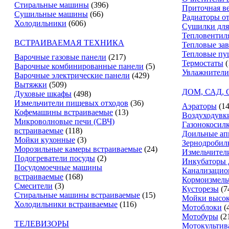
Стиральные машины
(396)
Приточная в
Сушильные машины
(66)
Радиаторы о
Холодильники
(606)
Сушилки для
Тепловентил
ВСТРАИВАЕМАЯ ТЕХНИКА
Тепловые за
Тепловые пу
Варочные газовые панели
(217)
Термостаты
(
Варочные комбинированные панели
(5)
Увлажнители
Варочные электрические панели
(429)
Вытяжки
(509)
ДОМ, САД,
Духовые шкафы
(498)
Измельчители пищевых отходов
(36)
Аэраторы
(14
Кофемашины встраиваемые
(13)
Воздуходувк
Микроволновые печи (СВЧ)
Газонокосил
встраиваемые
(118)
Доильные ап
Мойки кухонные
(3)
Зернодробил
Морозильные камеры встраиваемые
(24)
Измельчители
Подогреватели посуды
(2)
Инкубаторы 
Посудомоечные машины
Канализацио
встраиваемые
(168)
Кормоизмель
Смесители
(3)
Кусторезы
(7
Стиральные машины встраиваемые
(15)
Мойки высок
Холодильники встраиваемые
(116)
Мотоблоки
(
Мотобуры
(2
ТЕЛЕВИЗОРЫ
Мотокультив