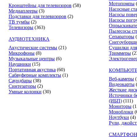
Мотопомпы
Кронштейны для телевизоров
(58)
Насосные ст
Медиаплееры
(3)
Насосы пове
Подставки для телевизоров
(2)
Насосы погр
ТВ тумбы
(2)
Опрыскиват
Телевизоры
(363)
Пылесосы ст
Сепараторы
АУДИОТЕХНИКА
Снегоуборщ
Акустические системы
(21)
Сушилки для
Микрофоны
(8)
Триммеры
(2
Музыкальные центры
(6)
Электрогене
Наушники
(15)
Портативная акустика
(60)
КОМПЬЮТЕ
Сабвуферные комплекты
(1)
Веб-камеры
(
Саундбары
(38)
Видеокарты
Синтезаторы
(2)
Жесткие дис
Умные колонки
(30)
Источники б
(ИБП)
(111)
Мониторы
(1
Моноблоки
(
Ноутбуки
(4)
Рули, джойс
СМАРТФОН