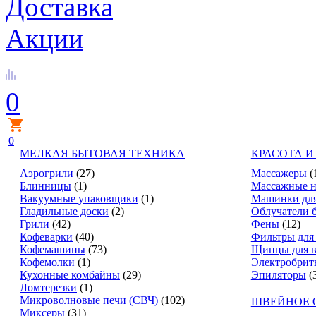
Доставка
Акции
0
0
МЕЛКАЯ БЫТОВАЯ ТЕХНИКА
КРАСОТА И
Аэрогрили
(27)
Массажеры
(
Блинницы
(1)
Массажные н
Вакуумные упаковщики
(1)
Машинки для
Гладильные доски
(2)
Облучатели 
Грили
(42)
Фены
(12)
Кофеварки
(40)
Фильтры для
Кофемашины
(73)
Щипцы для в
Кофемолки
(1)
Электробрит
Кухонные комбайны
(29)
Эпиляторы
(
Ломтерезки
(1)
Микроволновые печи (СВЧ)
(102)
ШВЕЙНОЕ 
Миксеры
(31)