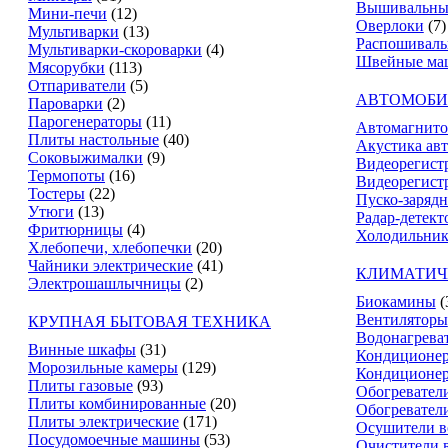
Вышивальны
Мини-печи
(12)
Оверлоки
(7)
Мультиварки
(13)
Распошивал
Мультиварки-скороварки
(4)
Швейные ма
Мясорубки
(113)
Отпариватели
(5)
АВТОМОБИ
Пароварки
(2)
Парогенераторы
(11)
Автомагнит
Плиты настольные
(40)
Акустика ав
Соковыжималки
(9)
Видеорегист
Термопоты
(16)
Видеорегистр
Тостеры
(22)
Пуско-зарядн
Утюги
(13)
Радар-детект
Фритюрницы
(4)
Холодильник
Хлебопечи, хлебопечки
(20)
Чайники электрические
(41)
КЛИМАТИЧ
Электрошашлычницы
(2)
Биокамины
(
Вентиляторы
КРУПНАЯ БЫТОВАЯ ТЕХНИКА
Водонагрева
Винные шкафы
(31)
Кондиционе
Морозильные камеры
(129)
Кондиционе
Плиты газовые
(93)
Обогревател
Плиты комбинированные
(20)
Обогревател
Плиты электрические
(171)
Осушители в
Посудомоечные машины
(53)
Очистители 