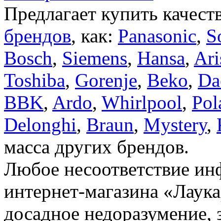
Предлагает купить качест
брендов
, как:
Panasonic
,
S
Bosch
,
Siemens
,
Hansa
,
Ari
Toshiba
,
Gorenje
,
Beko
,
Da
BBK
,
Ardo
,
Whirlpool
,
Pol
Delonghi
,
Braun
,
Mystery
,
масса других брендов.
Любое несоответствие инф
интернет-магазина «Лаука
досадное недоразумение, 