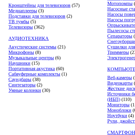
Мотопомпы
Кронштейны для телевизоров
(57)
Насосные ст
Медиаплееры
(3)
Насосы пове
Подставки для телевизоров
(2)
Насосы погр
ТВ тумбы
(5)
Опрыскиват
Телевизоры
(362)
Пылесосы ст
Сепараторы
АУДИОТЕХНИКА
Снегоуборщ
Акустические системы
(21)
Сушилки для
Микрофоны
(8)
Триммеры
(2
Музыкальные центры
(6)
Электрогене
Наушники
(15)
Портативная акустика
(60)
КОМПЬЮТЕ
Сабвуферные комплекты
(1)
Веб-камеры
(
Саундбары
(38)
Видеокарты
Синтезаторы
(2)
Жесткие дис
Умные колонки
(30)
Источники б
(ИБП)
(110)
Мониторы
(1
Моноблоки
(
Ноутбуки
(4)
Рули, джойс
СМАРТФОН