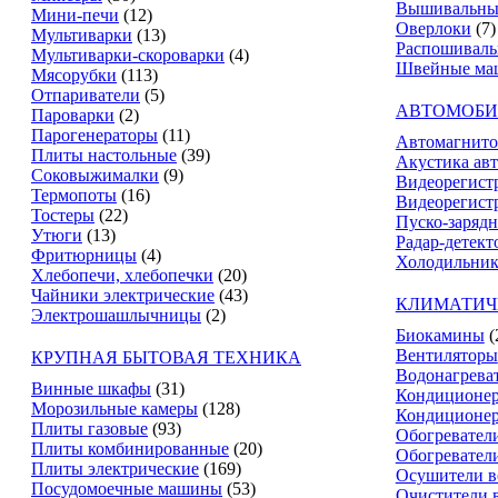
Вышивальны
Мини-печи
(12)
Оверлоки
(7)
Мультиварки
(13)
Распошивал
Мультиварки-скороварки
(4)
Швейные ма
Мясорубки
(113)
Отпариватели
(5)
АВТОМОБИ
Пароварки
(2)
Парогенераторы
(11)
Автомагнит
Плиты настольные
(39)
Акустика ав
Соковыжималки
(9)
Видеорегист
Термопоты
(16)
Видеорегистр
Тостеры
(22)
Пуско-зарядн
Утюги
(13)
Радар-детект
Фритюрницы
(4)
Холодильник
Хлебопечи, хлебопечки
(20)
Чайники электрические
(43)
КЛИМАТИЧ
Электрошашлычницы
(2)
Биокамины
(
Вентиляторы
КРУПНАЯ БЫТОВАЯ ТЕХНИКА
Водонагрева
Винные шкафы
(31)
Кондиционе
Морозильные камеры
(128)
Кондиционе
Плиты газовые
(93)
Обогревател
Плиты комбинированные
(20)
Обогревател
Плиты электрические
(169)
Осушители в
Посудомоечные машины
(53)
Очистители 