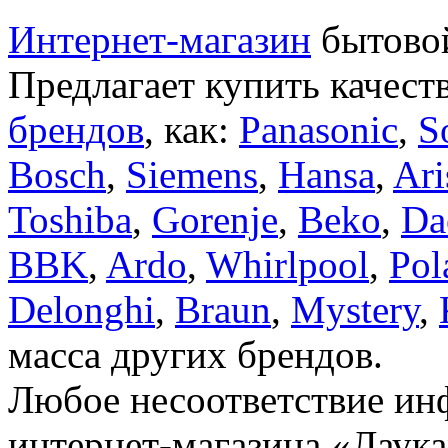
Интернет-магазин
бытовой
Предлагает купить качест
брендов
, как:
Panasonic
,
S
Bosch
,
Siemens
,
Hansa
,
Ari
Toshiba
,
Gorenje
,
Beko
,
Da
BBK
,
Ardo
,
Whirlpool
,
Pol
Delonghi
,
Braun
,
Mystery
,
масса других брендов.
Любое несоответствие инф
интернет-магазина «Лаука