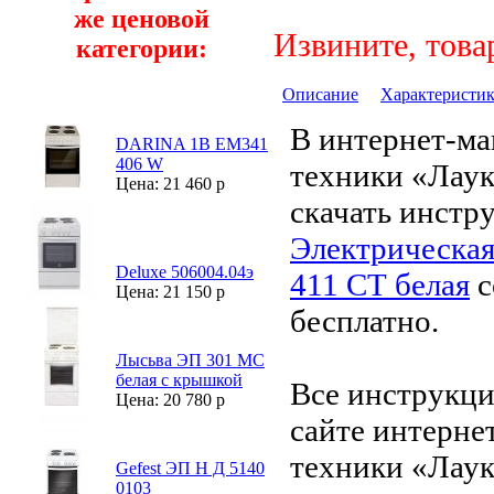
же ценовой
Извините, това
категории:
Описание
Характеристи
В интернет-ма
DARINA 1B EM341
406 W
техники «Лау
Цена: 21 460 р
скачать инстр
Электрическая
Deluxe 506004.04э
411 СТ белая
с
Цена: 21 150 р
бесплатно.
Лысьва ЭП 301 МС
белая с крышкой
Все инструкци
Цена: 20 780 р
сайте интерне
техники «Лаук
Gefest ЭП Н Д 5140
0103