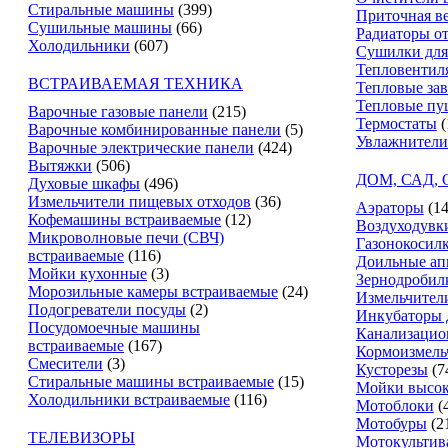
Стиральные машины
(399)
Приточная в
Сушильные машины
(66)
Радиаторы о
Холодильники
(607)
Сушилки для
Тепловентил
ВСТРАИВАЕМАЯ ТЕХНИКА
Тепловые за
Тепловые пу
Варочные газовые панели
(215)
Термостаты
(
Варочные комбинированные панели
(5)
Увлажнители
Варочные электрические панели
(424)
Вытяжки
(506)
ДОМ, САД,
Духовые шкафы
(496)
Измельчители пищевых отходов
(36)
Аэраторы
(14
Кофемашины встраиваемые
(12)
Воздуходувк
Микроволновые печи (СВЧ)
Газонокосил
встраиваемые
(116)
Доильные ап
Мойки кухонные
(3)
Зернодробил
Морозильные камеры встраиваемые
(24)
Измельчители
Подогреватели посуды
(2)
Инкубаторы 
Посудомоечные машины
Канализацио
встраиваемые
(167)
Кормоизмель
Смесители
(3)
Кусторезы
(7
Стиральные машины встраиваемые
(15)
Мойки высок
Холодильники встраиваемые
(116)
Мотоблоки
(
Мотобуры
(2
ТЕЛЕВИЗОРЫ
Мотокультив