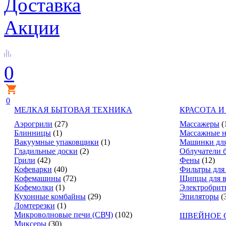
Доставка
Акции
0
0
МЕЛКАЯ БЫТОВАЯ ТЕХНИКА
КРАСОТА И
Аэрогрили
(27)
Массажеры
(
Блинницы
(1)
Массажные н
Вакуумные упаковщики
(1)
Машинки для
Гладильные доски
(2)
Облучатели 
Грили
(42)
Фены
(12)
Кофеварки
(40)
Фильтры для
Кофемашины
(72)
Щипцы для в
Кофемолки
(1)
Электробрит
Кухонные комбайны
(29)
Эпиляторы
(
Ломтерезки
(1)
Микроволновые печи (СВЧ)
(102)
ШВЕЙНОЕ 
Миксеры
(30)