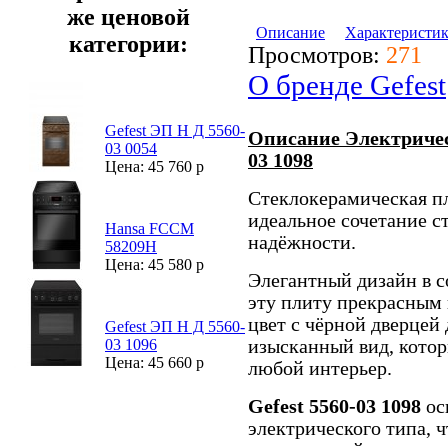
же ценовой
Описание
Характеристи
категории:
Просмотров:
271
О бренде Gefest
Gefest ЭП Н Д 5560-
Описание Электричес
03 0054
03 1098
Цена: 45 760 р
Стеклокерамическая п
идеальное сочетание с
Hansa FCCM
надёжности.
58209H
Цена: 45 580 р
Элегантный дизайн в с
эту плиту прекрасным
цвет с чёрной дверцей
Gefest ЭП Н Д 5560-
изысканный вид, кото
03 1096
Цена: 45 660 р
любой интерьер.
Gefest 5560-03 1098
ос
электрического типа, 