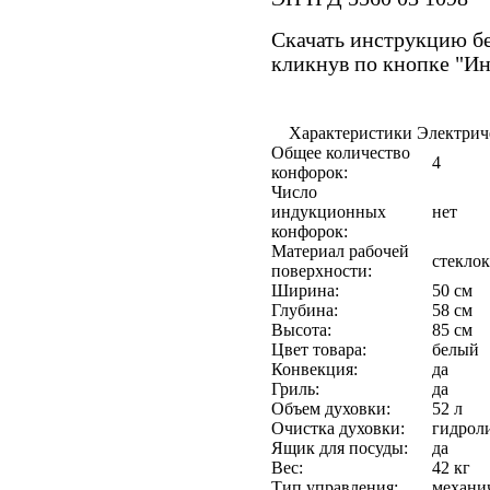
Скачать инструкцию бе
кликнув по кнопке "И
Характеристики Электриче
Общее количество
4
конфорок:
Число
индукционных
нет
конфорок:
Материал рабочей
стекло
поверхности:
Ширина:
50 см
Глубина:
58 см
Высота:
85 см
Цвет товара:
белый
Конвекция:
да
Гриль:
да
Объем духовки:
52 л
Очистка духовки:
гидрол
Ящик для посуды:
да
Вес:
42 кг
Тип управления:
механи