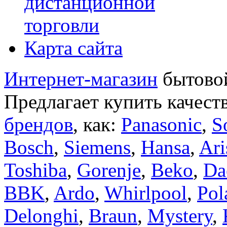
дистанционной
торговли
Карта сайта
Интернет-магазин
бытовой
Предлагает купить качест
брендов
, как:
Panasonic
,
S
Bosch
,
Siemens
,
Hansa
,
Ari
Toshiba
,
Gorenje
,
Beko
,
Da
BBK
,
Ardo
,
Whirlpool
,
Pol
Delonghi
,
Braun
,
Mystery
,