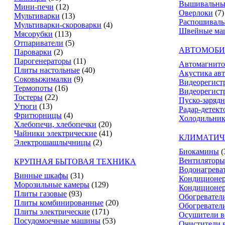
Вышивальны
Мини-печи
(12)
Оверлоки
(7)
Мультиварки
(13)
Распошивал
Мультиварки-скороварки
(4)
Швейные ма
Мясорубки
(113)
Отпариватели
(5)
АВТОМОБИ
Пароварки
(2)
Парогенераторы
(11)
Автомагнит
Плиты настольные
(40)
Акустика ав
Соковыжималки
(9)
Видеорегист
Термопоты
(16)
Видеорегистр
Тостеры
(22)
Пуско-зарядн
Утюги
(13)
Радар-детект
Фритюрницы
(4)
Холодильник
Хлебопечи, хлебопечки
(20)
Чайники электрические
(41)
КЛИМАТИЧ
Электрошашлычницы
(2)
Биокамины
(
Вентиляторы
КРУПНАЯ БЫТОВАЯ ТЕХНИКА
Водонагрева
Винные шкафы
(31)
Кондиционе
Морозильные камеры
(129)
Кондиционе
Плиты газовые
(93)
Обогревател
Плиты комбинированные
(20)
Обогревател
Плиты электрические
(171)
Осушители в
Посудомоечные машины
(53)
Очистители 