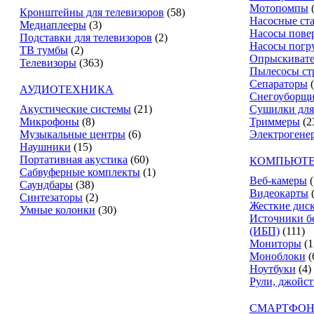
Мотопомпы
Кронштейны для телевизоров
(58)
Насосные ст
Медиаплееры
(3)
Насосы пове
Подставки для телевизоров
(2)
Насосы погр
ТВ тумбы
(2)
Опрыскиват
Телевизоры
(363)
Пылесосы ст
Сепараторы
АУДИОТЕХНИКА
Снегоуборщ
Акустические системы
(21)
Сушилки для
Микрофоны
(8)
Триммеры
(2
Музыкальные центры
(6)
Электрогене
Наушники
(15)
Портативная акустика
(60)
КОМПЬЮТЕ
Сабвуферные комплекты
(1)
Веб-камеры
(
Саундбары
(38)
Видеокарты
Синтезаторы
(2)
Жесткие дис
Умные колонки
(30)
Источники б
(ИБП)
(111)
Мониторы
(1
Моноблоки
(
Ноутбуки
(4)
Рули, джойс
СМАРТФОН