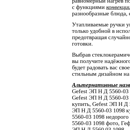
равномерный нагрев по
с функциями
конвекции
разнообразные блюда, 
Утапливаемые ручки у
только удобной в испол
предотвращая случайно
готовки.
Выбрав стеклокерамич
вы получите надёжног
будет радовать вас св
стильным дизайном на
Альтернативные наз
Gefest ЭП Н Д 5560-03
Gefest ЭП Н Д 5560-03 
купить, Gefest ЭП Н Д 
ЭП Н Д 5560-03 1098 к
5560-03 1098 недорого
5560-03 1098 фото, Геф
ЭП Н Д 5560 03 1098