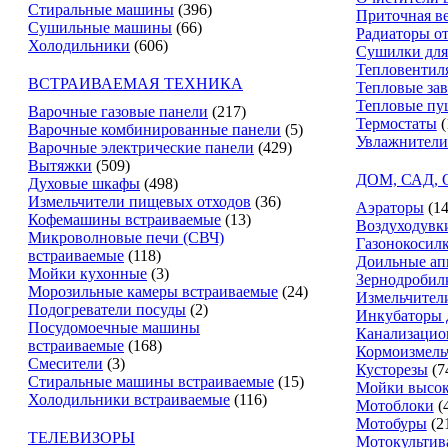
Стиральные машины
(396)
Приточная в
Сушильные машины
(66)
Радиаторы о
Холодильники
(606)
Сушилки для
Тепловентил
ВСТРАИВАЕМАЯ ТЕХНИКА
Тепловые за
Тепловые пу
Варочные газовые панели
(217)
Термостаты
(
Варочные комбинированные панели
(5)
Увлажнители
Варочные электрические панели
(429)
Вытяжки
(509)
ДОМ, САД,
Духовые шкафы
(498)
Измельчители пищевых отходов
(36)
Аэраторы
(14
Кофемашины встраиваемые
(13)
Воздуходувк
Микроволновые печи (СВЧ)
Газонокосил
встраиваемые
(118)
Доильные ап
Мойки кухонные
(3)
Зернодробил
Морозильные камеры встраиваемые
(24)
Измельчители
Подогреватели посуды
(2)
Инкубаторы 
Посудомоечные машины
Канализацио
встраиваемые
(168)
Кормоизмель
Смесители
(3)
Кусторезы
(7
Стиральные машины встраиваемые
(15)
Мойки высок
Холодильники встраиваемые
(116)
Мотоблоки
(
Мотобуры
(2
ТЕЛЕВИЗОРЫ
Мотокультив