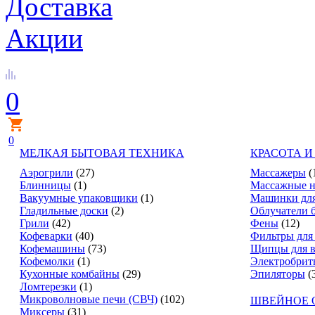
Доставка
Акции
0
0
МЕЛКАЯ БЫТОВАЯ ТЕХНИКА
КРАСОТА И
Аэрогрили
(27)
Массажеры
(
Блинницы
(1)
Массажные н
Вакуумные упаковщики
(1)
Машинки для
Гладильные доски
(2)
Облучатели 
Грили
(42)
Фены
(12)
Кофеварки
(40)
Фильтры для
Кофемашины
(73)
Щипцы для в
Кофемолки
(1)
Электробрит
Кухонные комбайны
(29)
Эпиляторы
(
Ломтерезки
(1)
Микроволновые печи (СВЧ)
(102)
ШВЕЙНОЕ 
Миксеры
(31)