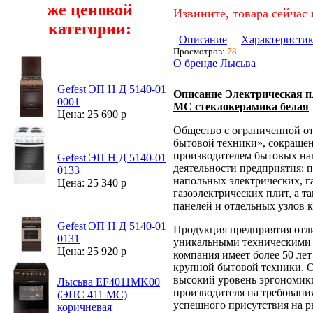
же ценовой
Извините, товара сейчас 
категории:
Описание
Характеристи
Просмотров:
78
О бренде Лысьва
Gefest ЭП Н Д 5140-01
Описание Электрическая 
0001
МС стеклокерамика белая
Цена: 25 690 р
Общество с ограниченной о
бытовой техники», сокраще
производителем бытовых на
Gefest ЭП Н Д 5140-01
деятельности предприятия: 
0133
напольных электрических, 
Цена: 25 340 р
газоэлектрических плит, а 
панелей и отдельных узлов 
Gefest ЭП Н Д 5140-01
Продукция предприятия отл
0131
уникальными техническими 
Цена: 25 920 р
компания имеет более 50 лет
крупной бытовой техники. О
высокий уровень эргономики
Лысьва EF4011MK00
производителя на требовани
(ЭПС 411 МС)
успешного присутствия на 
коричневая