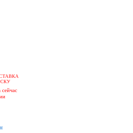
СТАВКА
РСКУ
 сейчас
чии
ие