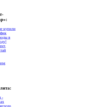
т-
ар»:
не купили
афик
воды в
оду!
ент,
итай
eng
лита:
 -
нах
ческую