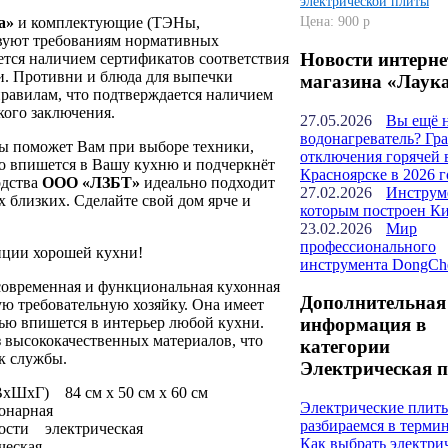
электрической плиты
а»
и комплектующие (ТЭНы,
Цена: 900 р
твуют требованиям нормативных
Новости интерне
ется наличием сертификатов соответствия
и. Противни и блюда для выпечки
магазина «Лаук
равилам, что подтверждается наличием
ого заключения.
27.05.2026
Вы ещё 
водонагреватель? Гр
мы поможет Вам при выборе техники,
отключения горячей 
о впишется в Вашу кухню и подчеркнёт
Красноярске в 2026 г
одства
ООО «ЛЗБТ»
идеально подходит
27.02.2026
Инструм
их близких. Сделайте свой дом ярче и
которым построен К
23.02.2026
Мир
профессионального
ции хорошей кухни!
инструмента DongCh
 современная и функциональная кухонная
Дополнительная
ую требовательную хозяйку. Она имеет
тью впишется в интерьер любой кухни.
информация в
 высококачественных материалов, что
категории
к службы.
Электрическая п
ВхШхГ) 84 см х 50 см х 60 см
Электрические плиты
онарная
разбираемся в терми
ости электрическая
Как выбрать электри
ческая