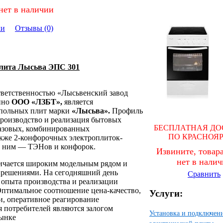
нет в наличии
ки
Отзывы (0)
плита Лысьва ЭПС 301
тветственностью «Лысьвенский завод
нно
ООО «ЛЗБТ»,
является
польных плит марки
«Лысьва».
Профиль
производство и реализация бытовых
БЕСПЛАТНАЯ ДО
газовых, комбинированных
ПО КРАСНОЯ
также 2-конфорочных электроплиток-
к ним — ТЭНов и конфорок.
Извините, товара
нет в нали
ичается широким модельным рядом и
решениями. На сегодняшний день
Сравнить
 опыта производства и реализации
птимальное соотношение цена-качество,
Услуги:
, оперативное реагирование
я потребителей являются залогом
Установка и подключен
рынке