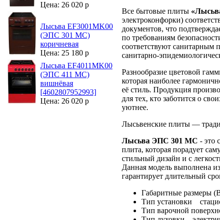
Цена: 26 020 р
Все бытовые плиты
«Лысьв
электроконфорки) соответс
Лысьва EF3001MK00
документов, что подтвержда
(ЭПС 301 МС)
по требованиям безопасност
коричневая
соответствуют санитарным п
Цена: 25 180 р
санитарно-эпидемиологическ
Лысьва EF4011MK00
Разнообразие цветовой гам
(ЭПС 411 МС)
которая наиболее гармоничн
вишнёвая
её стиль. Продукция произв
[4602807952993]
для тех, кто заботится о сво
Цена: 26 020 р
уютнее.
Лысьвенские плиты — тради
Лысьва ЭПС 301 МС
- это
плита, которая порадует сам
стильный дизайн и с легкос
Данная модель выполнена из
гарантирует длительный сро
Габаритные размеры (
Тип установки стаци
Тип варочной поверхн
Тип духовки электри