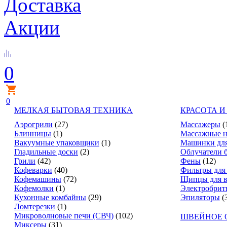
Доставка
Акции
0
0
МЕЛКАЯ БЫТОВАЯ ТЕХНИКА
КРАСОТА И
Аэрогрили
(27)
Массажеры
(
Блинницы
(1)
Массажные н
Вакуумные упаковщики
(1)
Машинки для
Гладильные доски
(2)
Облучатели 
Грили
(42)
Фены
(12)
Кофеварки
(40)
Фильтры для
Кофемашины
(72)
Щипцы для в
Кофемолки
(1)
Электробрит
Кухонные комбайны
(29)
Эпиляторы
(
Ломтерезки
(1)
Микроволновые печи (СВЧ)
(102)
ШВЕЙНОЕ 
Миксеры
(31)