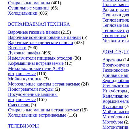
Стиральные машины
(401)
Приточная в
Сушильные машины
(66)
Радиаторы о
Холодильники
(606)
Сушилки для
Тепловентил
ВСТРАИВАЕМАЯ ТЕХНИКА
Тепловые за
Тепловые пу
Варочные газовые панели
(215)
Термостаты
(
Варочные комбинированные панели
(5)
Увлажнители
Варочные электрические панели
(423)
Вытяжки
(506)
ДОМ, САД,
Духовые шкафы
(496)
Измельчители пищевых отходов
(36)
Аэраторы
(14
Кофемашины встраиваемые
(12)
Воздуходувк
Микроволновые печи (СВЧ)
Газонокосил
встраиваемые
(116)
Доильные ап
Мойки кухонные
(3)
Зернодробил
Морозильные камеры встраиваемые
(24)
Измельчители
Подогреватели посуды
(2)
Инкубаторы 
Посудомоечные машины
Канализацио
встраиваемые
(167)
Кормоизмель
Смесители
(3)
Кусторезы
(7
Стиральные машины встраиваемые
(15)
Мойки высок
Холодильники встраиваемые
(116)
Мотоблоки
(
Мотобуры
(2
ТЕЛЕВИЗОРЫ
Мотокультив