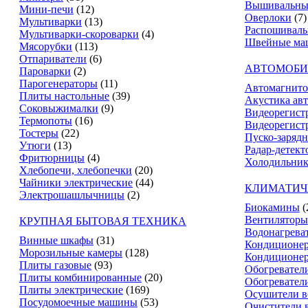
Вышивальны
Мини-печи
(12)
Оверлоки
(7)
Мультиварки
(13)
Распошивал
Мультиварки-скороварки
(4)
Швейные ма
Мясорубки
(113)
Отпариватели
(6)
АВТОМОБИ
Пароварки
(2)
Парогенераторы
(11)
Автомагнит
Плиты настольные
(39)
Акустика ав
Соковыжималки
(9)
Видеорегист
Термопоты
(16)
Видеорегистр
Тостеры
(22)
Пуско-зарядн
Утюги
(13)
Радар-детект
Фритюрницы
(4)
Холодильник
Хлебопечи, хлебопечки
(20)
Чайники электрические
(44)
КЛИМАТИЧ
Электрошашлычницы
(2)
Биокамины
(
Вентиляторы
КРУПНАЯ БЫТОВАЯ ТЕХНИКА
Водонагрева
Винные шкафы
(31)
Кондиционе
Морозильные камеры
(128)
Кондиционе
Плиты газовые
(93)
Обогревател
Плиты комбинированные
(20)
Обогревател
Плиты электрические
(169)
Осушители в
Посудомоечные машины
(53)
Очистители 