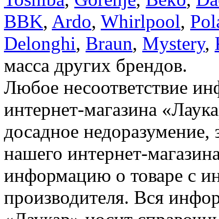
BBK
,
Ardo
,
Whirlpool
,
Pol
Delonghi
,
Braun
,
Mystery
,
масса других брендов.
Любое несоответствие инф
интернет-магазина «Лаука
досадное недоразумение, 
нашего интернет-магазина
информацию о товаре с и
производителя. Вся инфор