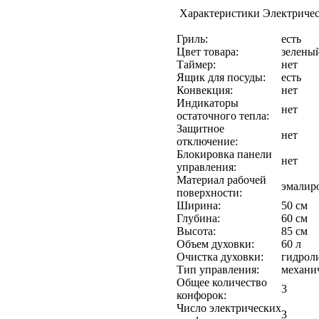
Характеристики Электричес
Гриль:
есть
Цвет товара:
зелены
Таймер:
нет
Ящик для посуды:
есть
Конвекция:
нет
Индикаторы
нет
остаточного тепла:
Защитное
нет
отключение:
Блокировка панели
нет
управления:
Материал рабочей
эмалир
поверхности:
Ширина:
50 см
Глубина:
60 см
Высота:
85 см
Объем духовки:
60 л
Очистка духовки:
гидрол
Тип управления:
механи
Общее количество
3
конфорок:
Число электрических
3