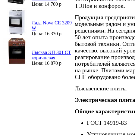
Цена: 14 700 р
ТЭНов и конфорок.
Продукция предприяти
Лада Nova СE 3209
модельным рядом и у
W
решениями. На сегодн
Цена: 16 330 р
50 лет опыта производ
бытовой техники. Опт
качество, высокий уро
Лысьва ЭП 301 СТ
реагирование производ
коричневая
потребителей являются
Цена: 16 870 р
на рынке. Плитами мар
СНГ оборудовано более
Лысьвенские плиты — 
Электрическая плит
Общие характеристи
ГОСТ 14919-83
Установленная мо