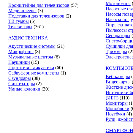
Мотопомпы
Кронштейны для телевизоров
(57)
Насосные ст
Медиаплееры
(3)
Насосы пове
Подставки для телевизоров
(2)
Насосы погр
ТВ тумбы
(5)
Опрыскиват
Телевизоры
(361)
Пылесосы ст
Сепараторы
АУДИОТЕХНИКА
Снегоуборщ
Акустические системы
(21)
Сушилки для
Микрофоны
(8)
Триммеры
(2
Музыкальные центры
(6)
Электрогене
Наушники
(15)
Портативная акустика
(60)
КОМПЬЮТЕ
Сабвуферные комплекты
(1)
Веб-камеры
(
Саундбары
(38)
Видеокарты
Синтезаторы
(2)
Жесткие дис
Умные колонки
(30)
Источники б
(ИБП)
(110)
Мониторы
(1
Моноблоки
(
Ноутбуки
(4)
Рули, джойс
СМАРТФОН