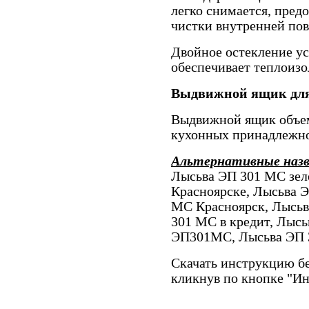
легко снимается, пред
чистки внутренней по
Двойное остекление у
обеспечивает теплоиз
Выдвижной ящик для
Выдвижной ящик объем
кухонных принадлежно
Альтернативные наз
Лысьва ЭП 301 МС зел
Красноярске, Лысьва 
МС Красноярск, Лысьв
301 МС в кредит, Лыс
ЭП301МС, Лысьва ЭП 
Скачать инструкцию бе
кликнув по кнопке "И