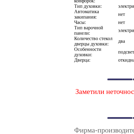
конфорок:
Тип духовки:
электри
Автоматика
нет
закипания:
Часы:
нет
Тип варочной
электри
панели:
Количество стекол
два
дверцы духовки:
Особенности
подсве
духовки:
Дверца:
откидн
Заметили неточно
Фирма-производи