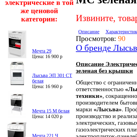
электрические в той
же ценовой
Извините, това
категории:
Описание
Характеристи
Просмотров:
90
О бренде Лысьв
Мечта 29
Цена: 16 900 р
Описание Электриче
зеленая без крышки
Лысьва ЭП 301 СТ
белая
Общество с ограничен
Цена: 16 960 р
ответственностью
«Лы
техники»
, сокращен
производителем бытов
марки
«Лысьва»
. Про
Мечта 15 М белая
производство и реали
Цена: 14 020 р
электрических, газов
газоэлектрических пли
электроплиток-панеле
Мечта 221 Ч