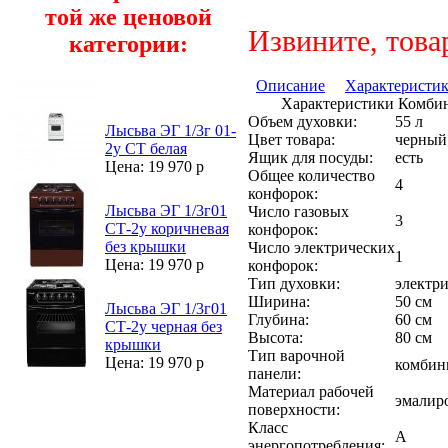
той же ценовой
Извините, това
категории:
Описание
Характеристи
Характеристики Комби
Объем духовки:
55 л
Лысьва ЭГ 1/3г 01-
Цвет товара:
черный
2у СТ белая
Ящик для посуды:
есть
Цена: 19 970 р
Общее количество
4
конфорок:
Лысьва ЭГ 1/3г01
Число газовых
3
СТ-2у коричневая
конфорок:
без крышки
Число электрических
1
Цена: 19 970 р
конфорок:
Тип духовки:
электри
Ширина:
50 см
Лысьва ЭГ 1/3г01
Глубина:
60 см
СТ-2у черная без
Высота:
80 см
крышки
Тип варочной
Цена: 19 970 р
комбин
панели:
Материал рабочей
эмалир
поверхности:
Класс
A
энергопотребления: