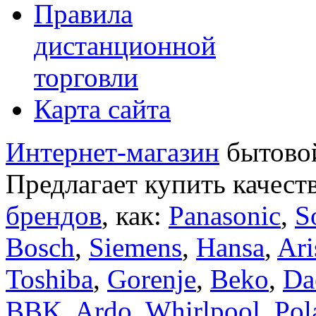
Правила
дистанционной
торговли
Карта сайта
Интернет-магазин
бытовой
Предлагает купить качест
брендов
, как:
Panasonic
,
S
Bosch
,
Siemens
,
Hansa
,
Ari
Toshiba
,
Gorenje
,
Beko
,
Da
BBK
,
Ardo
,
Whirlpool
,
Pol