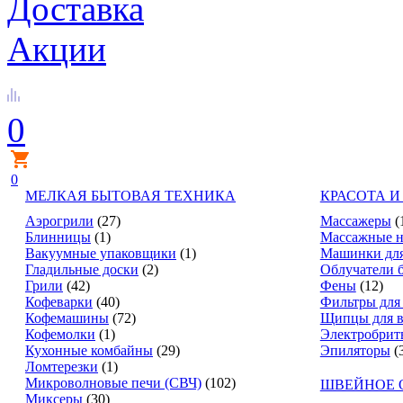
Доставка
Акции
0
0
МЕЛКАЯ БЫТОВАЯ ТЕХНИКА
КРАСОТА И
Аэрогрили
(27)
Массажеры
(
Блинницы
(1)
Массажные н
Вакуумные упаковщики
(1)
Машинки для
Гладильные доски
(2)
Облучатели 
Грили
(42)
Фены
(12)
Кофеварки
(40)
Фильтры для
Кофемашины
(72)
Щипцы для в
Кофемолки
(1)
Электробрит
Кухонные комбайны
(29)
Эпиляторы
(
Ломтерезки
(1)
Микроволновые печи (СВЧ)
(102)
ШВЕЙНОЕ 
Миксеры
(30)