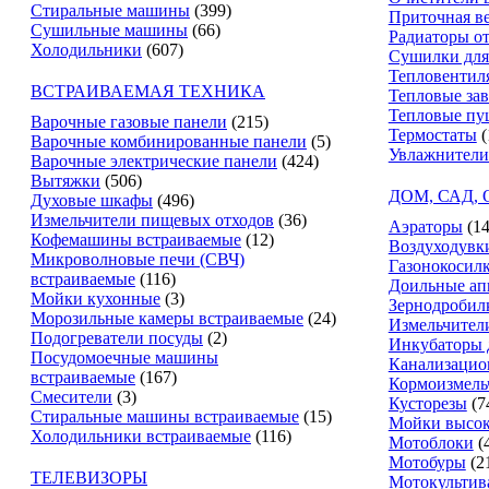
Стиральные машины
(399)
Приточная в
Сушильные машины
(66)
Радиаторы о
Холодильники
(607)
Сушилки для
Тепловентил
ВСТРАИВАЕМАЯ ТЕХНИКА
Тепловые за
Тепловые пу
Варочные газовые панели
(215)
Термостаты
(
Варочные комбинированные панели
(5)
Увлажнители
Варочные электрические панели
(424)
Вытяжки
(506)
ДОМ, САД,
Духовые шкафы
(496)
Измельчители пищевых отходов
(36)
Аэраторы
(14
Кофемашины встраиваемые
(12)
Воздуходувк
Микроволновые печи (СВЧ)
Газонокосил
встраиваемые
(116)
Доильные ап
Мойки кухонные
(3)
Зернодробил
Морозильные камеры встраиваемые
(24)
Измельчители
Подогреватели посуды
(2)
Инкубаторы 
Посудомоечные машины
Канализацио
встраиваемые
(167)
Кормоизмель
Смесители
(3)
Кусторезы
(7
Стиральные машины встраиваемые
(15)
Мойки высок
Холодильники встраиваемые
(116)
Мотоблоки
(
Мотобуры
(2
ТЕЛЕВИЗОРЫ
Мотокультив