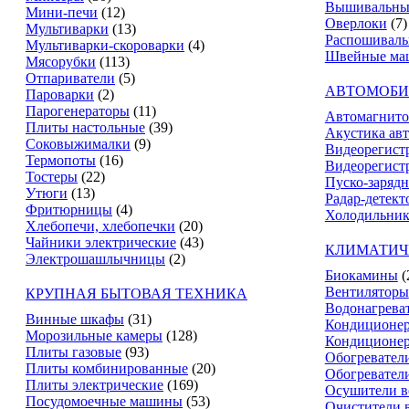
Вышивальны
Мини-печи
(12)
Оверлоки
(7)
Мультиварки
(13)
Распошивал
Мультиварки-скороварки
(4)
Швейные ма
Мясорубки
(113)
Отпариватели
(5)
АВТОМОБИ
Пароварки
(2)
Парогенераторы
(11)
Автомагнит
Плиты настольные
(39)
Акустика ав
Соковыжималки
(9)
Видеорегист
Термопоты
(16)
Видеорегистр
Тостеры
(22)
Пуско-зарядн
Утюги
(13)
Радар-детект
Фритюрницы
(4)
Холодильник
Хлебопечи, хлебопечки
(20)
Чайники электрические
(43)
КЛИМАТИЧ
Электрошашлычницы
(2)
Биокамины
(
Вентиляторы
КРУПНАЯ БЫТОВАЯ ТЕХНИКА
Водонагрева
Винные шкафы
(31)
Кондиционе
Морозильные камеры
(128)
Кондиционе
Плиты газовые
(93)
Обогревател
Плиты комбинированные
(20)
Обогревател
Плиты электрические
(169)
Осушители в
Посудомоечные машины
(53)
Очистители 