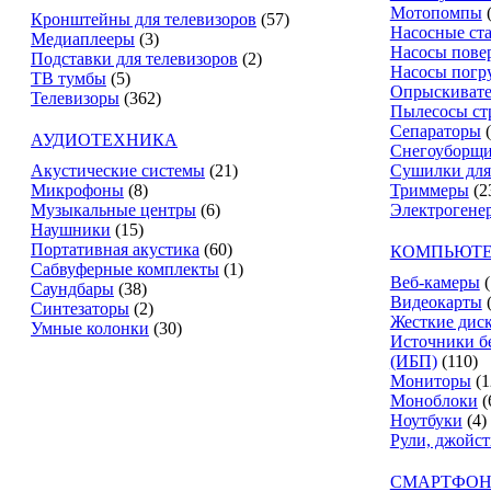
Мотопомпы
Кронштейны для телевизоров
(57)
Насосные ст
Медиаплееры
(3)
Насосы пове
Подставки для телевизоров
(2)
Насосы погр
ТВ тумбы
(5)
Опрыскиват
Телевизоры
(362)
Пылесосы ст
Сепараторы
АУДИОТЕХНИКА
Снегоуборщ
Акустические системы
(21)
Сушилки для
Микрофоны
(8)
Триммеры
(2
Музыкальные центры
(6)
Электрогене
Наушники
(15)
Портативная акустика
(60)
КОМПЬЮТЕ
Сабвуферные комплекты
(1)
Веб-камеры
(
Саундбары
(38)
Видеокарты
Синтезаторы
(2)
Жесткие дис
Умные колонки
(30)
Источники б
(ИБП)
(110)
Мониторы
(1
Моноблоки
(
Ноутбуки
(4)
Рули, джойс
СМАРТФОН