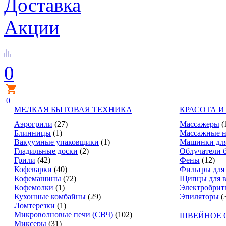
Доставка
Акции
0
0
МЕЛКАЯ БЫТОВАЯ ТЕХНИКА
КРАСОТА И
Аэрогрили
(27)
Массажеры
(
Блинницы
(1)
Массажные н
Вакуумные упаковщики
(1)
Машинки для
Гладильные доски
(2)
Облучатели 
Грили
(42)
Фены
(12)
Кофеварки
(40)
Фильтры для
Кофемашины
(72)
Щипцы для в
Кофемолки
(1)
Электробрит
Кухонные комбайны
(29)
Эпиляторы
(
Ломтерезки
(1)
Микроволновые печи (СВЧ)
(102)
ШВЕЙНОЕ 
Миксеры
(31)