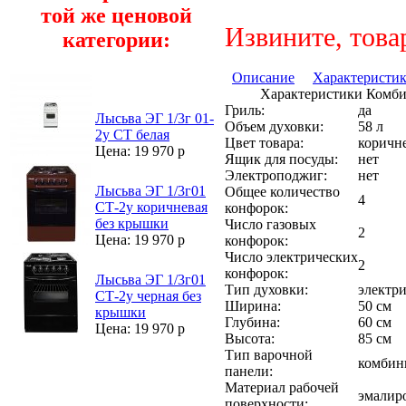
той же ценовой
Извините, това
категории:
Описание
Характеристи
Характеристики Комб
Гриль:
да
Лысьва ЭГ 1/3г 01-
Объем духовки:
58 л
2у СТ белая
Цвет товара:
коричн
Цена: 19 970 р
Ящик для посуды:
нет
Электроподжиг:
нет
Лысьва ЭГ 1/3г01
Общее количество
4
СТ-2у коричневая
конфорок:
без крышки
Число газовых
2
Цена: 19 970 р
конфорок:
Число электрических
2
конфорок:
Лысьва ЭГ 1/3г01
Тип духовки:
электри
СТ-2у черная без
Ширина:
50 см
крышки
Глубина:
60 см
Цена: 19 970 р
Высота:
85 см
Тип варочной
комбин
панели:
Материал рабочей
эмалир
поверхности: