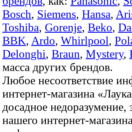
брендов
, как:
Panasonic
,
S
Bosch
,
Siemens
,
Hansa
,
Ari
Toshiba
,
Gorenje
,
Beko
,
Da
BBK
,
Ardo
,
Whirlpool
,
Pol
Delonghi
,
Braun
,
Mystery
,
масса других брендов.
Любое несоответствие инф
интернет-магазина «Лаука
досадное недоразумение, 
нашего интернет-магазина