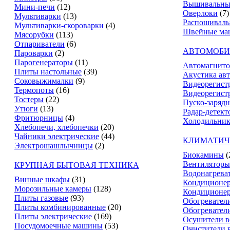
Вышивальны
Мини-печи
(12)
Оверлоки
(7)
Мультиварки
(13)
Распошивал
Мультиварки-скороварки
(4)
Швейные ма
Мясорубки
(113)
Отпариватели
(6)
АВТОМОБИ
Пароварки
(2)
Парогенераторы
(11)
Автомагнит
Плиты настольные
(39)
Акустика ав
Соковыжималки
(9)
Видеорегист
Термопоты
(16)
Видеорегистр
Тостеры
(22)
Пуско-зарядн
Утюги
(13)
Радар-детект
Фритюрницы
(4)
Холодильник
Хлебопечи, хлебопечки
(20)
Чайники электрические
(44)
КЛИМАТИЧ
Электрошашлычницы
(2)
Биокамины
(
Вентиляторы
КРУПНАЯ БЫТОВАЯ ТЕХНИКА
Водонагрева
Винные шкафы
(31)
Кондиционе
Морозильные камеры
(128)
Кондиционе
Плиты газовые
(93)
Обогревател
Плиты комбинированные
(20)
Обогревател
Плиты электрические
(169)
Осушители в
Посудомоечные машины
(53)
Очистители 