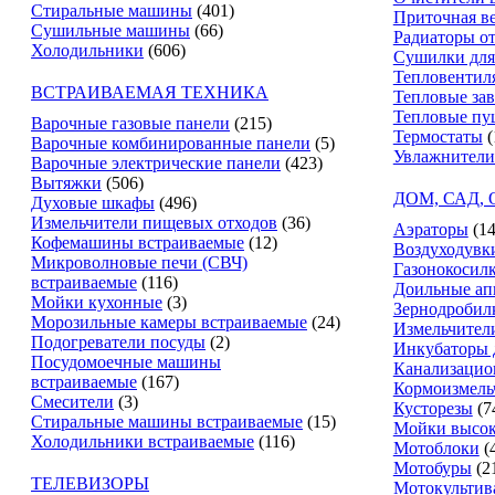
Стиральные машины
(401)
Приточная в
Сушильные машины
(66)
Радиаторы о
Холодильники
(606)
Сушилки для
Тепловентил
ВСТРАИВАЕМАЯ ТЕХНИКА
Тепловые за
Тепловые пу
Варочные газовые панели
(215)
Термостаты
(
Варочные комбинированные панели
(5)
Увлажнители
Варочные электрические панели
(423)
Вытяжки
(506)
ДОМ, САД,
Духовые шкафы
(496)
Измельчители пищевых отходов
(36)
Аэраторы
(14
Кофемашины встраиваемые
(12)
Воздуходувк
Микроволновые печи (СВЧ)
Газонокосил
встраиваемые
(116)
Доильные ап
Мойки кухонные
(3)
Зернодробил
Морозильные камеры встраиваемые
(24)
Измельчители
Подогреватели посуды
(2)
Инкубаторы 
Посудомоечные машины
Канализацио
встраиваемые
(167)
Кормоизмель
Смесители
(3)
Кусторезы
(7
Стиральные машины встраиваемые
(15)
Мойки высок
Холодильники встраиваемые
(116)
Мотоблоки
(
Мотобуры
(2
ТЕЛЕВИЗОРЫ
Мотокультив