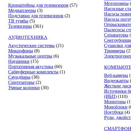
Мотопомпы
Кронштейны для телевизоров
(57)
Насосные ст
Медиаплееры
(3)
Насосы пове
Подставки для телевизоров
(2)
Насосы погр
ТВ тумбы
(5)
Опрыскиват
Телевизоры
(361)
Пылесосы ст
Сепараторы
АУДИОТЕХНИКА
Снегоуборщ
Акустические системы
(21)
Сушилки для
Микрофоны
(8)
Триммеры
(2
Музыкальные центры
(6)
Электрогене
Наушники
(15)
Портативная акустика
(60)
КОМПЬЮТЕ
Сабвуферные комплекты
(1)
Веб-камеры
(
Саундбары
(38)
Видеокарты
Синтезаторы
(2)
Жесткие дис
Умные колонки
(30)
Источники б
(ИБП)
(110)
Мониторы
(1
Моноблоки
(
Ноутбуки
(4)
Рули, джойс
СМАРТФОН