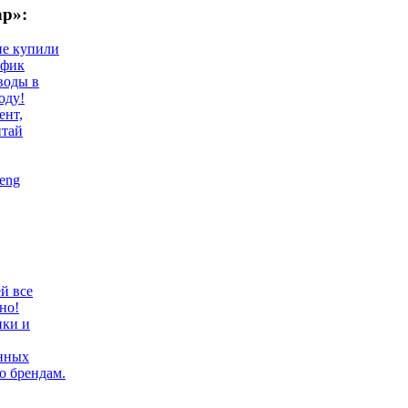
ар»:
не купили
афик
воды в
оду!
ент,
итай
eng
й все
но!
ики и
нных
о брендам.