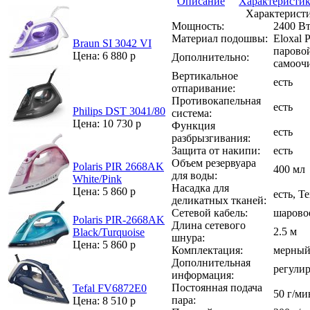
Описание
Характеристи
Характерист
Мощность:
2400 В
Материал подошвы:
Eloxal P
Braun SI 3042 VI
паровой
Цена: 6 880 р
Дополнительно:
самооч
Вертикальное
есть
отпаривание:
Противокапельная
есть
Philips DST 3041/80
система:
Цена: 10 730 р
Функция
есть
разбрызгивания:
Защита от накипи:
есть
Объeм резервуара
Polaris PIR 2668AK
400 мл
для воды:
White/Pink
Насадка для
Цена: 5 860 р
есть, Te
деликатных тканей:
Сетевой кабель:
шарово
Polaris PIR-2668AK
Длина сетевого
2.5 м
Black/Turquoise
шнура:
Цена: 5 860 р
Комплектация:
мерный
Дополнительная
регулир
информация:
Постоянная подача
Tefal FV6872E0
50 г/ми
пара:
Цена: 8 510 р