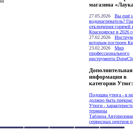
ин
магазина «Лаук
27.05.2026
Вы ещё 
водонагреватель? Гр
отключения горячей 
Красноярске в 2026 г
27.02.2026
Инструм
которым построен К
23.02.2026
Мир
профессионального
инструмента DongCh
Дополнительная
информация в
категории Утюг:
Подошва утюга - в не
должно быть прекрас
Утюги - характерист
термины
Таблица Авторизова
сервисных центров п