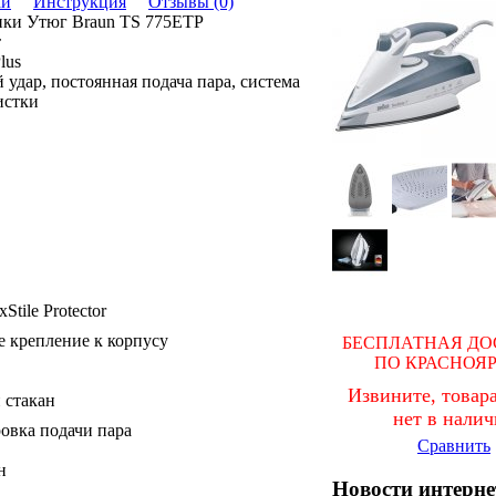
ки
Инструкция
Отзывы (0)
ики Утюг Braun TS 775ETP
т
lus
 удар, постоянная подача пара, система
истки
xStile Protector
е крепление к корпусу
БЕСПЛАТНАЯ ДО
ПО КРАСНОЯ
Извините, товара
 стакан
нет в нали
овка подачи пара
Сравнить
н
Новости интерне