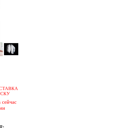
СТАВКА
РСКУ
 сейчас
чии
т-