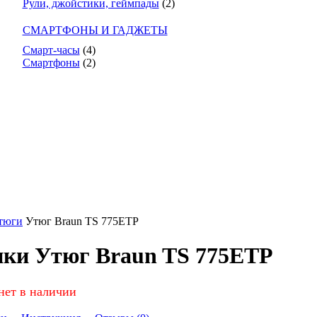
Рули, джойстики, геймпады
(2)
СМАРТФОНЫ И ГАДЖЕТЫ
Смарт-часы
(4)
Смартфоны
(2)
тюги
Утюг Braun TS 775ETP
ики Утюг Braun TS 775ETP
нет в наличии