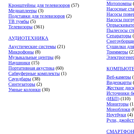
Мотопомпы
Кронштейны для телевизоров
(57)
Насосные ст
Медиаплееры
(3)
Насосы пове
Подставки для телевизоров
(2)
Насосы погр
ТВ тумбы
(5)
Опрыскиват
Телевизоры
(361)
Пылесосы ст
Сепараторы
АУДИОТЕХНИКА
Снегоуборщ
Акустические системы
(21)
Сушилки для
Микрофоны
(8)
Триммеры
(2
Музыкальные центры
(6)
Электрогене
Наушники
(15)
Портативная акустика
(60)
КОМПЬЮТЕ
Сабвуферные комплекты
(1)
Веб-камеры
(
Саундбары
(38)
Видеокарты
Синтезаторы
(2)
Жесткие дис
Умные колонки
(30)
Источники б
(ИБП)
(110)
Мониторы
(1
Моноблоки
(
Ноутбуки
(4)
Рули, джойс
СМАРТФОН