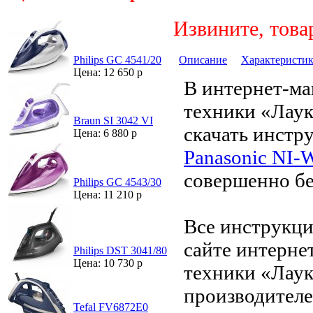
Извините, това
Описание
Характеристи
Philips GC 4541/20
Цена: 12 650 р
В интернет-ма
техники «Лау
Braun SI 3042 VI
скачать инстр
Цена: 6 880 р
Panasonic NI
совершенно бе
Philips GC 4543/30
Цена: 11 210 р
Все инструкци
сайте интерне
Philips DST 3041/80
Цена: 10 730 р
техники «Лаук
производителе
Tefal FV6872E0