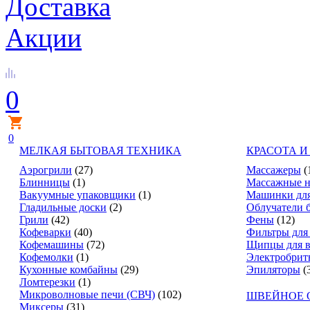
Доставка
Акции
0
0
МЕЛКАЯ БЫТОВАЯ ТЕХНИКА
КРАСОТА И
Аэрогрили
(27)
Массажеры
(
Блинницы
(1)
Массажные н
Вакуумные упаковщики
(1)
Машинки для
Гладильные доски
(2)
Облучатели 
Грили
(42)
Фены
(12)
Кофеварки
(40)
Фильтры для
Кофемашины
(72)
Щипцы для в
Кофемолки
(1)
Электробрит
Кухонные комбайны
(29)
Эпиляторы
(
Ломтерезки
(1)
Микроволновые печи (СВЧ)
(102)
ШВЕЙНОЕ 
Миксеры
(31)