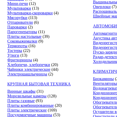
Вышивальны
Мини-печи
(12)
Оверлоки
(7)
Мультиварки
(13)
Распошивал
Мультиварки-скороварки
(4)
Швейные ма
Мясорубки
(113)
Отпариватели
(6)
АВТОМОБИ
Пароварки
(2)
Парогенераторы
(11)
Автомагнит
Плиты настольные
(39)
Акустика ав
Соковыжималки
(9)
Видеорегист
Термопоты
(16)
Видеорегистр
Тостеры
(22)
Пуско-зарядн
Утюги
(13)
Радар-детект
Фритюрницы
(4)
Холодильник
Хлебопечи, хлебопечки
(20)
Чайники электрические
(44)
КЛИМАТИЧ
Электрошашлычницы
(2)
Биокамины
(
Вентиляторы
КРУПНАЯ БЫТОВАЯ ТЕХНИКА
Водонагрева
Винные шкафы
(31)
Кондиционе
Морозильные камеры
(128)
Кондиционе
Плиты газовые
(93)
Обогревател
Плиты комбинированные
(20)
Обогревател
Плиты электрические
(169)
Осушители в
Посудомоечные машины
(53)
Очистители 