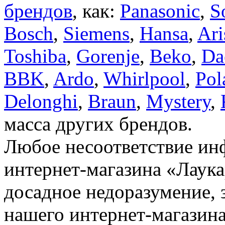
брендов
, как:
Panasonic
,
S
Bosch
,
Siemens
,
Hansa
,
Ari
Toshiba
,
Gorenje
,
Beko
,
Da
BBK
,
Ardo
,
Whirlpool
,
Pol
Delonghi
,
Braun
,
Mystery
,
масса других брендов.
Любое несоответствие инф
интернет-магазина «Лаука
досадное недоразумение, 
нашего интернет-магазина