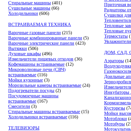
Стиральные машины
(401)
Приточная в
Сушильные машины
(66)
Радиаторы о
Холодильники
(606)
Сушилки для
Тепловентил
ВСТРАИВАЕМАЯ ТЕХНИКА
Тепловые за
Тепловые пу
Варочные газовые панели
(215)
Термостаты
(
Варочные комбинированные панели
(5)
Увлажнители
Варочные электрические панели
(423)
Вытяжки
(506)
ДОМ, САД,
Духовые шкафы
(496)
Измельчители пищевых отходов
(36)
Аэраторы
(14
Кофемашины встраиваемые
(12)
Воздуходувк
Микроволновые печи (СВЧ)
Газонокосил
встраиваемые
(116)
Доильные ап
Мойки кухонные
(3)
Зернодробил
Морозильные камеры встраиваемые
(24)
Измельчители
Подогреватели посуды
(2)
Инкубаторы 
Посудомоечные машины
Канализацио
встраиваемые
(167)
Кормоизмель
Смесители
(3)
Кусторезы
(7
Стиральные машины встраиваемые
(15)
Мойки высок
Холодильники встраиваемые
(116)
Мотоблоки
(
Мотобуры
(2
ТЕЛЕВИЗОРЫ
Мотокультив