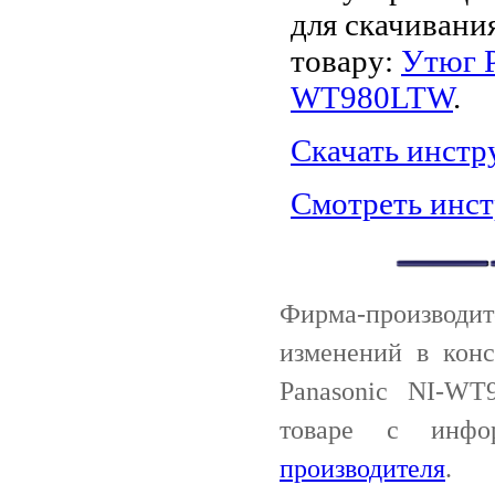
для скачивани
товару:
Утюг P
WT980LTW
.
Скачать инст
Смотреть инс
Фирма-производи
изменений в кон
Panasonic NI-WT
товаре с инф
производителя
.