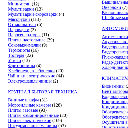
Вышивальны
Мини-печи
(12)
Оверлоки
(7)
Мультиварки
(13)
Распошивал
Мультиварки-скороварки
(4)
Швейные ма
Мясорубки
(113)
Отпариватели
(6)
АВТОМОБИ
Пароварки
(2)
Парогенераторы
(11)
Автомагнит
Плиты настольные
(39)
Акустика ав
Соковыжималки
(9)
Видеорегист
Термопоты
(16)
Видеорегистр
Тостеры
(22)
Пуско-зарядн
Утюги
(13)
Радар-детект
Фритюрницы
(4)
Холодильник
Хлебопечи, хлебопечки
(20)
Чайники электрические
(44)
КЛИМАТИЧ
Электрошашлычницы
(2)
Биокамины
(
Вентиляторы
КРУПНАЯ БЫТОВАЯ ТЕХНИКА
Водонагрева
Винные шкафы
(31)
Кондиционе
Морозильные камеры
(128)
Кондиционе
Плиты газовые
(93)
Обогревател
Плиты комбинированные
(20)
Обогревател
Плиты электрические
(169)
Осушители в
Посудомоечные машины
(53)
Очистители 