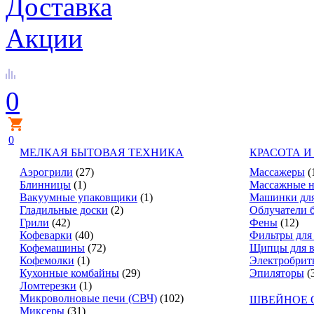
Доставка
Акции
0
0
МЕЛКАЯ БЫТОВАЯ ТЕХНИКА
КРАСОТА И
Аэрогрили
(27)
Массажеры
(
Блинницы
(1)
Массажные н
Вакуумные упаковщики
(1)
Машинки для
Гладильные доски
(2)
Облучатели 
Грили
(42)
Фены
(12)
Кофеварки
(40)
Фильтры для
Кофемашины
(72)
Щипцы для в
Кофемолки
(1)
Электробрит
Кухонные комбайны
(29)
Эпиляторы
(
Ломтерезки
(1)
Микроволновые печи (СВЧ)
(102)
ШВЕЙНОЕ 
Миксеры
(31)