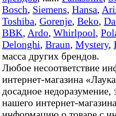
Bosch
,
Siemens
,
Hansa
,
Ari
Toshiba
,
Gorenje
,
Beko
,
Da
BBK
,
Ardo
,
Whirlpool
,
Pol
Delonghi
,
Braun
,
Mystery
,
масса других брендов.
Любое несоответствие инф
интернет-магазина «Лаука
досадное недоразумение, 
нашего интернет-магазина
информацию о товаре с и