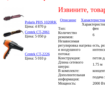
Извините, това
Описание
Характеристи
Polaris PHS 1020RK
Характеристик
Цена: 4 870 р
Тип:
фен
Centek CT-2061
Количество
6
Цена: 5 050 р
режимов:
Независимая
регулировка нагрева
есть, р
и воздушного
интенс
потока:
Centek CT-2226
Конструкция:
петля 
Цена: 5 010 р
Длина сетевого
1.75 м
шнура:
В комплекте:
концен
Дополнительная
подача 
информация:
Мощность:
2000 В