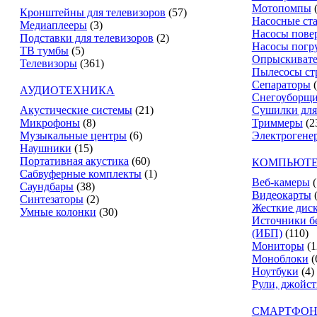
Мотопомпы
Кронштейны для телевизоров
(57)
Насосные ст
Медиаплееры
(3)
Насосы пове
Подставки для телевизоров
(2)
Насосы погр
ТВ тумбы
(5)
Опрыскиват
Телевизоры
(361)
Пылесосы ст
Сепараторы
АУДИОТЕХНИКА
Снегоуборщ
Акустические системы
(21)
Сушилки для
Микрофоны
(8)
Триммеры
(2
Музыкальные центры
(6)
Электрогене
Наушники
(15)
Портативная акустика
(60)
КОМПЬЮТЕ
Сабвуферные комплекты
(1)
Веб-камеры
(
Саундбары
(38)
Видеокарты
Синтезаторы
(2)
Жесткие дис
Умные колонки
(30)
Источники б
(ИБП)
(110)
Мониторы
(1
Моноблоки
(
Ноутбуки
(4)
Рули, джойс
СМАРТФОН