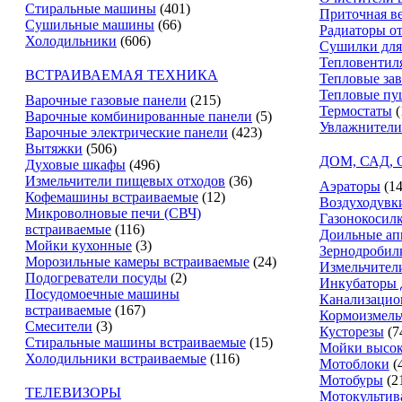
Стиральные машины
(401)
Приточная в
Сушильные машины
(66)
Радиаторы о
Холодильники
(606)
Сушилки для
Тепловентил
ВСТРАИВАЕМАЯ ТЕХНИКА
Тепловые за
Тепловые пу
Варочные газовые панели
(215)
Термостаты
(
Варочные комбинированные панели
(5)
Увлажнители
Варочные электрические панели
(423)
Вытяжки
(506)
ДОМ, САД,
Духовые шкафы
(496)
Измельчители пищевых отходов
(36)
Аэраторы
(14
Кофемашины встраиваемые
(12)
Воздуходувк
Микроволновые печи (СВЧ)
Газонокосил
встраиваемые
(116)
Доильные ап
Мойки кухонные
(3)
Зернодробил
Морозильные камеры встраиваемые
(24)
Измельчители
Подогреватели посуды
(2)
Инкубаторы 
Посудомоечные машины
Канализацио
встраиваемые
(167)
Кормоизмель
Смесители
(3)
Кусторезы
(7
Стиральные машины встраиваемые
(15)
Мойки высок
Холодильники встраиваемые
(116)
Мотоблоки
(
Мотобуры
(2
ТЕЛЕВИЗОРЫ
Мотокультив