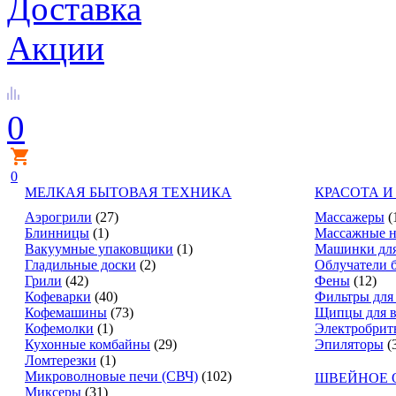
Доставка
Акции
0
0
МЕЛКАЯ БЫТОВАЯ ТЕХНИКА
КРАСОТА И
Аэрогрили
(27)
Массажеры
(
Блинницы
(1)
Массажные н
Вакуумные упаковщики
(1)
Машинки для
Гладильные доски
(2)
Облучатели 
Грили
(42)
Фены
(12)
Кофеварки
(40)
Фильтры для
Кофемашины
(73)
Щипцы для в
Кофемолки
(1)
Электробрит
Кухонные комбайны
(29)
Эпиляторы
(
Ломтерезки
(1)
Микроволновые печи (СВЧ)
(102)
ШВЕЙНОЕ 
Миксеры
(31)