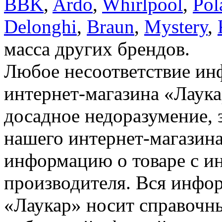
BBK
,
Ardo
,
Whirlpool
,
Pol
Delonghi
,
Braun
,
Mystery
,
масса других брендов.
Любое несоответствие инф
интернет-магазина «Лаука
досадное недоразумение, 
нашего интернет-магазина
информацию о товаре с и
производителя. Вся инфор
«Лаукар» носит справочны