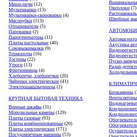
Вышивальны
Мини-печи
(12)
Оверлоки
(7)
Мультиварки
(13)
Распошивал
Мультиварки-скороварки
(4)
Швейные ма
Мясорубки
(113)
Отпариватели
(5)
АВТОМОБИ
Пароварки
(2)
Парогенераторы
(11)
Автомагнит
Плиты настольные
(40)
Акустика ав
Соковыжималки
(9)
Видеорегист
Термопоты
(16)
Видеорегистр
Тостеры
(22)
Пуско-зарядн
Утюги
(13)
Радар-детект
Фритюрницы
(4)
Холодильник
Хлебопечи, хлебопечки
(20)
Чайники электрические
(41)
КЛИМАТИЧ
Электрошашлычницы
(2)
Биокамины
(
Вентиляторы
КРУПНАЯ БЫТОВАЯ ТЕХНИКА
Водонагрева
Винные шкафы
(31)
Кондиционе
Морозильные камеры
(129)
Кондиционе
Плиты газовые
(93)
Обогревател
Плиты комбинированные
(20)
Обогревател
Плиты электрические
(171)
Осушители в
Посудомоечные машины
(53)
Очистители 