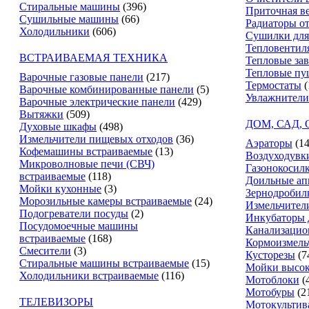
Стиральные машины
(396)
Приточная в
Сушильные машины
(66)
Радиаторы о
Холодильники
(606)
Сушилки для
Тепловентил
ВСТРАИВАЕМАЯ ТЕХНИКА
Тепловые за
Тепловые пу
Варочные газовые панели
(217)
Термостаты
(
Варочные комбинированные панели
(5)
Увлажнители
Варочные электрические панели
(429)
Вытяжки
(509)
ДОМ, САД,
Духовые шкафы
(498)
Измельчители пищевых отходов
(36)
Аэраторы
(14
Кофемашины встраиваемые
(13)
Воздуходувк
Микроволновые печи (СВЧ)
Газонокосил
встраиваемые
(118)
Доильные ап
Мойки кухонные
(3)
Зернодробил
Морозильные камеры встраиваемые
(24)
Измельчители
Подогреватели посуды
(2)
Инкубаторы 
Посудомоечные машины
Канализацио
встраиваемые
(168)
Кормоизмель
Смесители
(3)
Кусторезы
(7
Стиральные машины встраиваемые
(15)
Мойки высок
Холодильники встраиваемые
(116)
Мотоблоки
(
Мотобуры
(2
ТЕЛЕВИЗОРЫ
Мотокультив