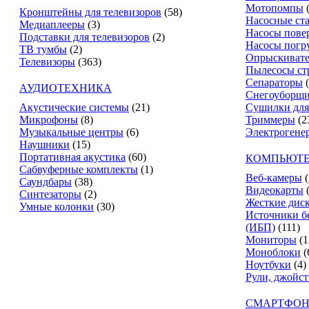
Мотопомпы
Кронштейны для телевизоров
(58)
Насосные ст
Медиаплееры
(3)
Насосы пове
Подставки для телевизоров
(2)
Насосы погр
ТВ тумбы
(2)
Опрыскиват
Телевизоры
(363)
Пылесосы ст
Сепараторы
АУДИОТЕХНИКА
Снегоуборщ
Акустические системы
(21)
Сушилки для
Микрофоны
(8)
Триммеры
(2
Музыкальные центры
(6)
Электрогене
Наушники
(15)
Портативная акустика
(60)
КОМПЬЮТЕ
Сабвуферные комплекты
(1)
Веб-камеры
(
Саундбары
(38)
Видеокарты
Синтезаторы
(2)
Жесткие дис
Умные колонки
(30)
Источники б
(ИБП)
(111)
Мониторы
(1
Моноблоки
(
Ноутбуки
(4)
Рули, джойс
СМАРТФОН