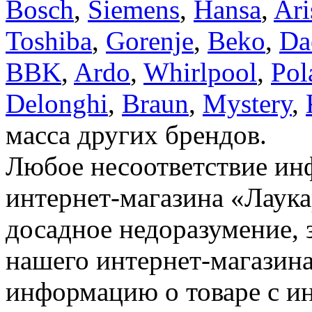
Bosch
,
Siemens
,
Hansa
,
Ari
Toshiba
,
Gorenje
,
Beko
,
Da
BBK
,
Ardo
,
Whirlpool
,
Pol
Delonghi
,
Braun
,
Mystery
,
масса других брендов.
Любое несоответствие инф
интернет-магазина «Лаука
досадное недоразумение, 
нашего интернет-магазина
информацию о товаре с и