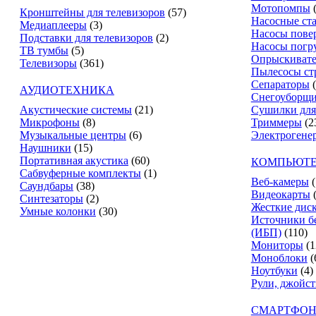
Мотопомпы
Кронштейны для телевизоров
(57)
Насосные ст
Медиаплееры
(3)
Насосы пове
Подставки для телевизоров
(2)
Насосы погр
ТВ тумбы
(5)
Опрыскиват
Телевизоры
(361)
Пылесосы ст
Сепараторы
АУДИОТЕХНИКА
Снегоуборщ
Акустические системы
(21)
Сушилки для
Микрофоны
(8)
Триммеры
(2
Музыкальные центры
(6)
Электрогене
Наушники
(15)
Портативная акустика
(60)
КОМПЬЮТЕ
Сабвуферные комплекты
(1)
Веб-камеры
(
Саундбары
(38)
Видеокарты
Синтезаторы
(2)
Жесткие дис
Умные колонки
(30)
Источники б
(ИБП)
(110)
Мониторы
(1
Моноблоки
(
Ноутбуки
(4)
Рули, джойс
СМАРТФОН