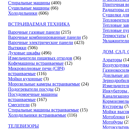
Стиральные машины
(400)
Приточная в
Сушильные машины
(66)
Радиаторы о
Холодильники
(606)
Сушилки для
Тепловентил
ВСТРАИВАЕМАЯ ТЕХНИКА
Тепловые за
Тепловые пу
Варочные газовые панели
(215)
Термостаты
(
Варочные комбинированные панели
(5)
Увлажнители
Варочные электрические панели
(423)
Вытяжки
(506)
ДОМ, САД,
Духовые шкафы
(496)
Измельчители пищевых отходов
(36)
Аэраторы
(14
Кофемашины встраиваемые
(12)
Воздуходувк
Микроволновые печи (СВЧ)
Газонокосил
встраиваемые
(116)
Доильные ап
Мойки кухонные
(3)
Зернодробил
Морозильные камеры встраиваемые
(24)
Измельчители
Подогреватели посуды
(2)
Инкубаторы 
Посудомоечные машины
Канализацио
встраиваемые
(167)
Кормоизмель
Смесители
(3)
Кусторезы
(7
Стиральные машины встраиваемые
(15)
Мойки высок
Холодильники встраиваемые
(116)
Мотоблоки
(
Мотобуры
(2
ТЕЛЕВИЗОРЫ
Мотокультив