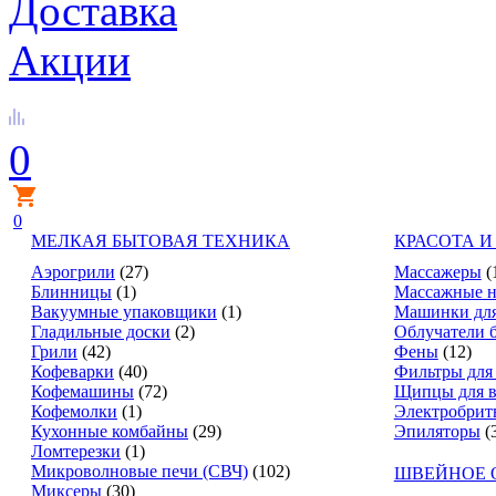
Доставка
Акции
0
0
МЕЛКАЯ БЫТОВАЯ ТЕХНИКА
КРАСОТА И
Аэрогрили
(27)
Массажеры
(
Блинницы
(1)
Массажные н
Вакуумные упаковщики
(1)
Машинки для
Гладильные доски
(2)
Облучатели 
Грили
(42)
Фены
(12)
Кофеварки
(40)
Фильтры для
Кофемашины
(72)
Щипцы для в
Кофемолки
(1)
Электробрит
Кухонные комбайны
(29)
Эпиляторы
(
Ломтерезки
(1)
Микроволновые печи (СВЧ)
(102)
ШВЕЙНОЕ 
Миксеры
(30)