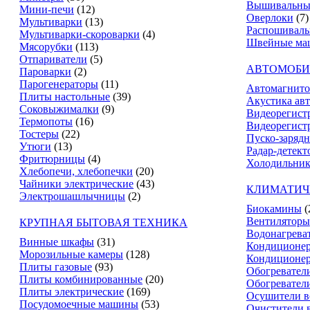
Вышивальны
Мини-печи
(12)
Оверлоки
(7)
Мультиварки
(13)
Распошивал
Мультиварки-скороварки
(4)
Швейные ма
Мясорубки
(113)
Отпариватели
(5)
АВТОМОБИ
Пароварки
(2)
Парогенераторы
(11)
Автомагнит
Плиты настольные
(39)
Акустика ав
Соковыжималки
(9)
Видеорегист
Термопоты
(16)
Видеорегистр
Тостеры
(22)
Пуско-зарядн
Утюги
(13)
Радар-детект
Фритюрницы
(4)
Холодильник
Хлебопечи, хлебопечки
(20)
Чайники электрические
(43)
КЛИМАТИЧ
Электрошашлычницы
(2)
Биокамины
(
Вентиляторы
КРУПНАЯ БЫТОВАЯ ТЕХНИКА
Водонагрева
Винные шкафы
(31)
Кондиционе
Морозильные камеры
(128)
Кондиционе
Плиты газовые
(93)
Обогревател
Плиты комбинированные
(20)
Обогревател
Плиты электрические
(169)
Осушители в
Посудомоечные машины
(53)
Очистители 