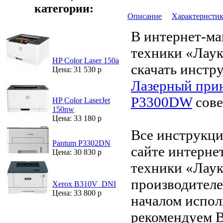
категории:
Описание
Характеристи
В интернет-ма
техники «Лау
HP Color Laser 150a
скачать инстр
Цена: 31 530 р
Лазерный при
P3300DW
сове
HP Color LaserJet
150nw
Цена: 33 180 р
Все инструкци
Pantum P3302DN
сайте интерне
Цена: 30 830 р
техники «Лаук
производителе
Xerox B310V_DNI
Цена: 33 800 р
началом испол
рекомендуем В