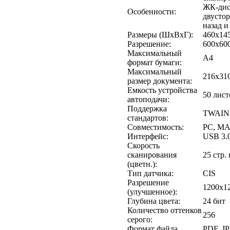
ЖК-дис
Особенности:
двустор
назад 
Размеры (ШxВxГ):
460x14
Разрешение:
600x600
Максимальный
A4
формат бумаги:
Максимальный
216x31
размер документа:
Емкость устройства
50 лист
автоподачи:
Поддержка
TWAIN
стандартов:
Совместимость:
PC, M
Интерфейс:
USB 3.
Скорость
сканирования
25 стр.
(цветн.):
Тип датчика:
CIS
Разрешение
1200x12
(улучшенное):
Глубина цвета:
24 бит
Количество оттенков
256
серого:
Формат файла
PDF, J