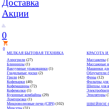
Доставка
Акции
0
0
МЕЛКАЯ БЫТОВАЯ ТЕХНИКА
КРАСОТА И
Аэрогрили
(27)
Массажеры
(
Блинницы
(1)
Массажные н
Вакуумные упаковщики
(1)
Машинки для
Гладильные доски
(2)
Облучатели 
Грили
(42)
Фены
(12)
Кофеварки
(40)
Фильтры для
Кофемашины
(72)
Щипцы для в
Кофемолки
(1)
Электробрит
Кухонные комбайны
(29)
Эпиляторы
(
Ломтерезки
(1)
Микроволновые печи (СВЧ)
(102)
ШВЕЙНОЕ 
Миксеры
(31)