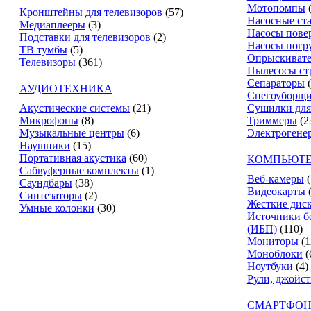
Мотопомпы
Кронштейны для телевизоров
(57)
Насосные ст
Медиаплееры
(3)
Насосы пове
Подставки для телевизоров
(2)
Насосы погр
ТВ тумбы
(5)
Опрыскиват
Телевизоры
(361)
Пылесосы ст
Сепараторы
АУДИОТЕХНИКА
Снегоуборщ
Акустические системы
(21)
Сушилки для
Микрофоны
(8)
Триммеры
(2
Музыкальные центры
(6)
Электрогене
Наушники
(15)
Портативная акустика
(60)
КОМПЬЮТЕ
Сабвуферные комплекты
(1)
Веб-камеры
(
Саундбары
(38)
Видеокарты
Синтезаторы
(2)
Жесткие дис
Умные колонки
(30)
Источники б
(ИБП)
(110)
Мониторы
(1
Моноблоки
(
Ноутбуки
(4)
Рули, джойс
СМАРТФОН