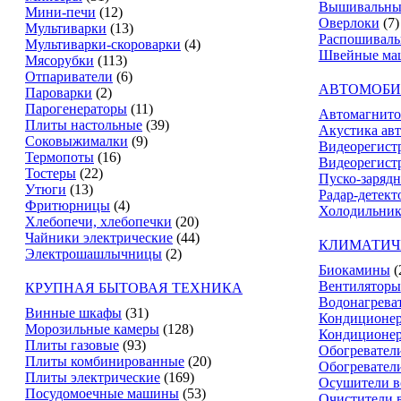
Вышивальны
Мини-печи
(12)
Оверлоки
(7)
Мультиварки
(13)
Распошивал
Мультиварки-скороварки
(4)
Швейные ма
Мясорубки
(113)
Отпариватели
(6)
АВТОМОБИ
Пароварки
(2)
Парогенераторы
(11)
Автомагнит
Плиты настольные
(39)
Акустика ав
Соковыжималки
(9)
Видеорегист
Термопоты
(16)
Видеорегистр
Тостеры
(22)
Пуско-зарядн
Утюги
(13)
Радар-детект
Фритюрницы
(4)
Холодильник
Хлебопечи, хлебопечки
(20)
Чайники электрические
(44)
КЛИМАТИЧ
Электрошашлычницы
(2)
Биокамины
(
Вентиляторы
КРУПНАЯ БЫТОВАЯ ТЕХНИКА
Водонагрева
Винные шкафы
(31)
Кондиционе
Морозильные камеры
(128)
Кондиционе
Плиты газовые
(93)
Обогревател
Плиты комбинированные
(20)
Обогревател
Плиты электрические
(169)
Осушители в
Посудомоечные машины
(53)
Очистители 