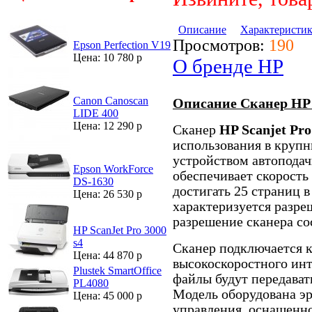
Описание
Характеристи
Просмотров:
190
Epson Perfection V19
Цена: 10 780 р
О бренде HP
Canon Canoscan
Описание Сканер HP S
LIDE 400
Цена: 12 290 р
Сканер
HP Scanjet Pro
использования в круп
устройством автоподач
Epson WorkForce
обеспечивает скорость
DS-1630
достигать 25 страниц в
Цена: 26 530 р
характеризуется разре
разрешение сканера со
HP ScanJet Pro 3000
s4
Сканер подключается 
Цена: 44 870 р
высокоскоростного инт
Plustek SmartOffice
файлы будут передавать
PL4080
Модель оборудована э
Цена: 45 000 р
управления, оснащенн