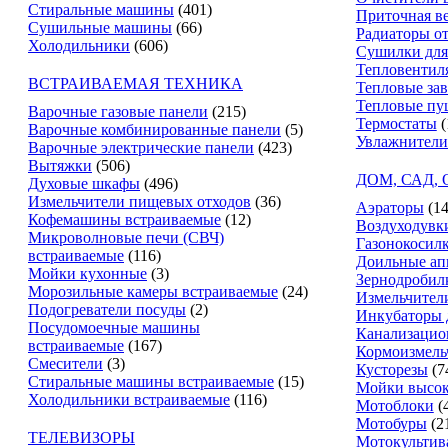
Стиральные машины
(401)
Приточная в
Сушильные машины
(66)
Радиаторы о
Холодильники
(606)
Сушилки для
Тепловентил
ВСТРАИВАЕМАЯ ТЕХНИКА
Тепловые за
Тепловые пу
Варочные газовые панели
(215)
Термостаты
(
Варочные комбинированные панели
(5)
Увлажнители
Варочные электрические панели
(423)
Вытяжки
(506)
ДОМ, САД,
Духовые шкафы
(496)
Измельчители пищевых отходов
(36)
Аэраторы
(14
Кофемашины встраиваемые
(12)
Воздуходувк
Микроволновые печи (СВЧ)
Газонокосил
встраиваемые
(116)
Доильные ап
Мойки кухонные
(3)
Зернодробил
Морозильные камеры встраиваемые
(24)
Измельчители
Подогреватели посуды
(2)
Инкубаторы 
Посудомоечные машины
Канализацио
встраиваемые
(167)
Кормоизмель
Смесители
(3)
Кусторезы
(7
Стиральные машины встраиваемые
(15)
Мойки высок
Холодильники встраиваемые
(116)
Мотоблоки
(
Мотобуры
(2
ТЕЛЕВИЗОРЫ
Мотокультив