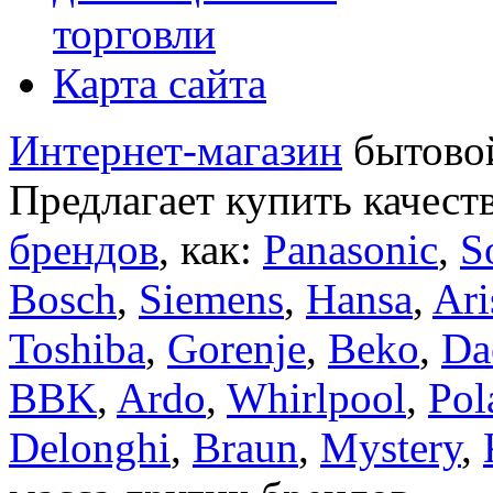
торговли
Карта сайта
Интернет-магазин
бытовой
Предлагает купить качест
брендов
, как:
Panasonic
,
S
Bosch
,
Siemens
,
Hansa
,
Ari
Toshiba
,
Gorenje
,
Beko
,
Da
BBK
,
Ardo
,
Whirlpool
,
Pol
Delonghi
,
Braun
,
Mystery
,