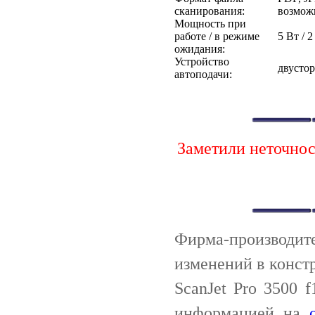
сканирования:
возмож
Мощность при
работе / в режиме
5 Вт / 2
ожидания:
Устройство
двусто
автоподачи:
Заметили неточно
Фирма-производи
изменений в конст
ScanJet Pro 3500 
информацией на