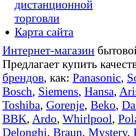
дистанционной
торговли
Карта сайта
Интернет-магазин
бытовой
Предлагает купить качест
брендов
, как:
Panasonic
,
S
Bosch
,
Siemens
,
Hansa
,
Ari
Toshiba
,
Gorenje
,
Beko
,
Da
BBK
,
Ardo
,
Whirlpool
,
Pol
Delonghi
,
Braun
,
Mystery
,