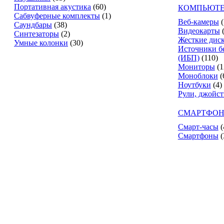
Портативная акустика
(60)
КОМПЬЮТЕ
Сабвуферные комплекты
(1)
Веб-камеры
(
Саундбары
(38)
Видеокарты
Синтезаторы
(2)
Жесткие дис
Умные колонки
(30)
Источники б
(ИБП)
(110)
Мониторы
(1
Моноблоки
(
Ноутбуки
(4)
Рули, джойс
СМАРТФОН
Смарт-часы
(
Смартфоны
(