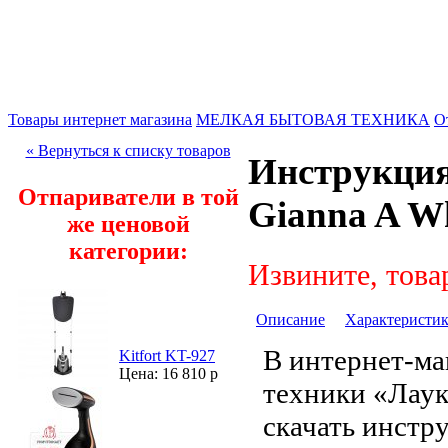
Товары интернет магазина
МЕЛКАЯ БЫТОВАЯ ТЕХНИКА
О
« Вернуться к списку товаров
Инструкция
Отпариватели в той
Gianna A W
же ценовой
категории:
Извините, това
Описание
Характеристи
В интернет-ма
Kitfort KT-927
Цена: 16 810 р
техники «Лау
скачать инстр