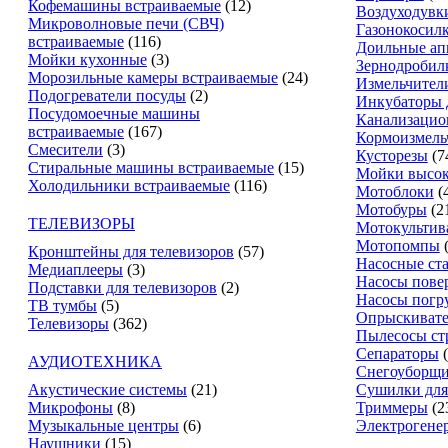
Кофемашины встраиваемые
(12)
Воздуходувк
Микроволновые печи (СВЧ)
Газонокосил
встраиваемые
(116)
Доильные ап
Мойки кухонные
(3)
Зернодробил
Морозильные камеры встраиваемые
(24)
Измельчители
Подогреватели посуды
(2)
Инкубаторы 
Посудомоечные машины
Канализацио
встраиваемые
(167)
Кормоизмель
Смесители
(3)
Кусторезы
(7
Стиральные машины встраиваемые
(15)
Мойки высок
Холодильники встраиваемые
(116)
Мотоблоки
(
Мотобуры
(2
ТЕЛЕВИЗОРЫ
Мотокультив
Мотопомпы
Кронштейны для телевизоров
(57)
Насосные ст
Медиаплееры
(3)
Насосы пове
Подставки для телевизоров
(2)
Насосы погр
ТВ тумбы
(5)
Опрыскиват
Телевизоры
(362)
Пылесосы ст
Сепараторы
АУДИОТЕХНИКА
Снегоуборщ
Акустические системы
(21)
Сушилки для
Микрофоны
(8)
Триммеры
(2
Музыкальные центры
(6)
Электрогене
Наушники
(15)