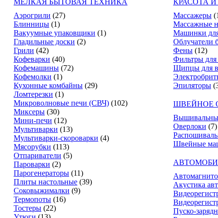
МЕЛКАЯ БЫТОВАЯ ТЕХНИКА
КРАСОТА И
Аэрогрили
(27)
Массажеры
(
Блинницы
(1)
Массажные н
Вакуумные упаковщики
(1)
Машинки для
Гладильные доски
(2)
Облучатели 
Грили
(42)
Фены
(12)
Кофеварки
(40)
Фильтры для
Кофемашины
(72)
Щипцы для в
Кофемолки
(1)
Электробрит
Кухонные комбайны
(29)
Эпиляторы
(
Ломтерезки
(1)
Микроволновые печи (СВЧ)
(102)
ШВЕЙНОЕ 
Миксеры
(30)
Вышивальны
Мини-печи
(12)
Оверлоки
(7)
Мультиварки
(13)
Распошивал
Мультиварки-скороварки
(4)
Швейные ма
Мясорубки
(113)
Отпариватели
(5)
АВТОМОБИ
Пароварки
(2)
Парогенераторы
(11)
Автомагнит
Плиты настольные
(39)
Акустика ав
Соковыжималки
(9)
Видеорегист
Термопоты
(16)
Видеорегистр
Тостеры
(22)
Пуско-зарядн
Утюги
(13)