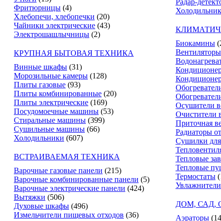
Радар-детект
Фритюрницы
(4)
Холодильник
Хлебопечи, хлебопечки
(20)
Чайники электрические
(43)
КЛИМАТИЧ
Электрошашлычницы
(2)
Биокамины
(
Вентиляторы
КРУПНАЯ БЫТОВАЯ ТЕХНИКА
Водонагрева
Винные шкафы
(31)
Кондиционе
Морозильные камеры
(128)
Кондиционе
Плиты газовые
(93)
Обогревател
Плиты комбинированные
(20)
Обогревател
Плиты электрические
(169)
Осушители в
Посудомоечные машины
(53)
Очистители 
Стиральные машины
(399)
Приточная в
Сушильные машины
(66)
Радиаторы о
Холодильники
(607)
Сушилки для
Тепловентил
ВСТРАИВАЕМАЯ ТЕХНИКА
Тепловые за
Тепловые пу
Варочные газовые панели
(215)
Термостаты
(
Варочные комбинированные панели
(5)
Увлажнители
Варочные электрические панели
(424)
Вытяжки
(506)
ДОМ, САД,
Духовые шкафы
(496)
Измельчители пищевых отходов
(36)
Аэраторы
(14