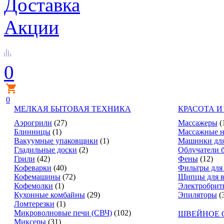
Доставка
Акции
0
0
МЕЛКАЯ БЫТОВАЯ ТЕХНИКА
КРАСОТА И
Аэрогрили
(27)
Массажеры
(
Блинницы
(1)
Массажные н
Вакуумные упаковщики
(1)
Машинки для
Гладильные доски
(2)
Облучатели 
Грили
(42)
Фены
(12)
Кофеварки
(40)
Фильтры для
Кофемашины
(72)
Щипцы для в
Кофемолки
(1)
Электробрит
Кухонные комбайны
(29)
Эпиляторы
(
Ломтерезки
(1)
Микроволновые печи (СВЧ)
(102)
ШВЕЙНОЕ 
Миксеры
(31)