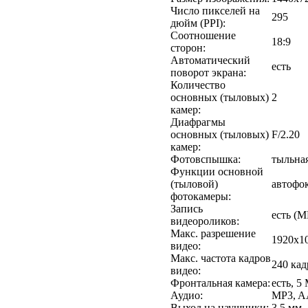
Число пикселей на
295
дюйм (PPI):
Соотношение
18:9
сторон:
Автоматический
есть
поворот экрана:
Количество
основных (тыловых)
2
камер:
Диафрагмы
основных (тыловых)
F/2.20
камер:
Фотовспышка:
тыльная
Функции основной
(тыловой)
автофо
фотокамеры:
Запись
есть (M
видеороликов:
Макс. разрешение
1920x1
видео:
Макс. частота кадров
240 кад
видео:
Фронтальная камера:
есть, 5
Аудио:
MP3, 
Выход на наушники:
3.5 мм