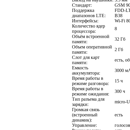
Стандарт:
GSM 90
Поддержка
FDD-LT
диапазонов LTE:
B38
Интерфейсы:
Wi-Fi 8
Количество ядер
8
процессора:
Объём встроенной
32 Гб
памяти:
Объем оперативной
2 Гб
памяти:
Слот для карт
есть, о
памяти:
Емкость
3000 м
аккумулятора:
Время работы в
15 ч
режиме разговора:
Время работы в
300 ч
режиме ожидания:
Тип разъема для
micro-
зарядки:
Громкая связь
(встроенный
есть
динамик):
Управление:
голосов