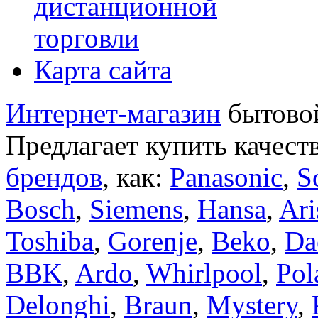
дистанционной
торговли
Карта сайта
Интернет-магазин
бытовой
Предлагает купить качест
брендов
, как:
Panasonic
,
S
Bosch
,
Siemens
,
Hansa
,
Ari
Toshiba
,
Gorenje
,
Beko
,
Da
BBK
,
Ardo
,
Whirlpool
,
Pol
Delonghi
,
Braun
,
Mystery
,