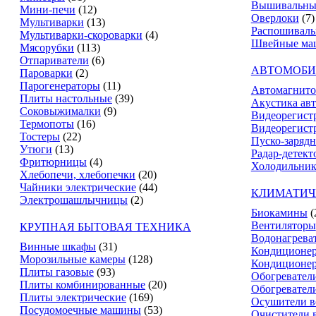
Вышивальны
Мини-печи
(12)
Оверлоки
(7)
Мультиварки
(13)
Распошивал
Мультиварки-скороварки
(4)
Швейные ма
Мясорубки
(113)
Отпариватели
(6)
АВТОМОБИ
Пароварки
(2)
Парогенераторы
(11)
Автомагнит
Плиты настольные
(39)
Акустика ав
Соковыжималки
(9)
Видеорегист
Термопоты
(16)
Видеорегистр
Тостеры
(22)
Пуско-зарядн
Утюги
(13)
Радар-детект
Фритюрницы
(4)
Холодильник
Хлебопечи, хлебопечки
(20)
Чайники электрические
(44)
КЛИМАТИЧ
Электрошашлычницы
(2)
Биокамины
(
Вентиляторы
КРУПНАЯ БЫТОВАЯ ТЕХНИКА
Водонагрева
Винные шкафы
(31)
Кондиционе
Морозильные камеры
(128)
Кондиционе
Плиты газовые
(93)
Обогревател
Плиты комбинированные
(20)
Обогревател
Плиты электрические
(169)
Осушители в
Посудомоечные машины
(53)
Очистители 