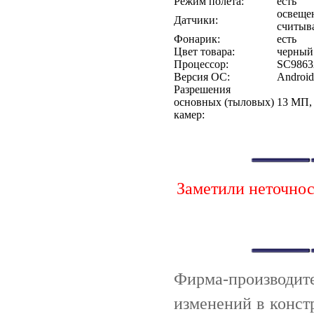
Режим полета:
есть
освеще
Датчики:
считыв
Фонарик:
есть
Цвет товара:
черный
Процессор:
SC986
Версия ОС:
Android
Разрешения
основных (тыловых)
13 МП,
камер:
Заметили неточно
Фирма-производи
изменений в конст