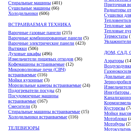
Стиральные машины
(401)
Приточная в
Сушильные машины
(66)
Радиаторы о
Холодильники
(606)
Сушилки для
Тепловентил
ВСТРАИВАЕМАЯ ТЕХНИКА
Тепловые за
Тепловые пу
Варочные газовые панели
(215)
Термостаты
(
Варочные комбинированные панели
(5)
Увлажнители
Варочные электрические панели
(423)
Вытяжки
(506)
ДОМ, САД,
Духовые шкафы
(496)
Измельчители пищевых отходов
(36)
Аэраторы
(14
Кофемашины встраиваемые
(12)
Воздуходувк
Микроволновые печи (СВЧ)
Газонокосил
встраиваемые
(116)
Доильные ап
Мойки кухонные
(3)
Зернодробил
Морозильные камеры встраиваемые
(24)
Измельчители
Подогреватели посуды
(2)
Инкубаторы 
Посудомоечные машины
Канализацио
встраиваемые
(167)
Кормоизмель
Смесители
(3)
Кусторезы
(7
Стиральные машины встраиваемые
(15)
Мойки высок
Холодильники встраиваемые
(116)
Мотоблоки
(
Мотобуры
(2
ТЕЛЕВИЗОРЫ
Мотокультив