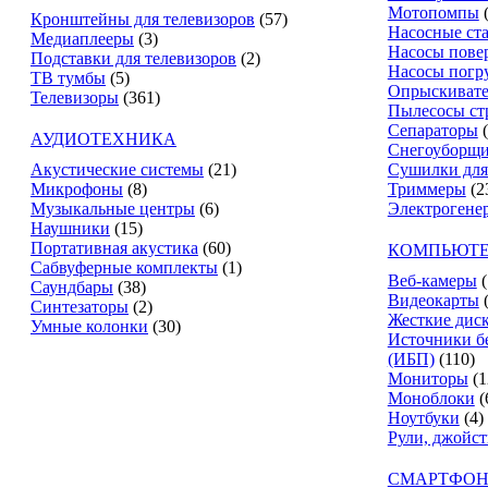
Мотопомпы
Кронштейны для телевизоров
(57)
Насосные ст
Медиаплееры
(3)
Насосы пове
Подставки для телевизоров
(2)
Насосы погр
ТВ тумбы
(5)
Опрыскиват
Телевизоры
(361)
Пылесосы ст
Сепараторы
АУДИОТЕХНИКА
Снегоуборщ
Акустические системы
(21)
Сушилки для
Микрофоны
(8)
Триммеры
(2
Музыкальные центры
(6)
Электрогене
Наушники
(15)
Портативная акустика
(60)
КОМПЬЮТЕ
Сабвуферные комплекты
(1)
Веб-камеры
(
Саундбары
(38)
Видеокарты
Синтезаторы
(2)
Жесткие дис
Умные колонки
(30)
Источники б
(ИБП)
(110)
Мониторы
(1
Моноблоки
(
Ноутбуки
(4)
Рули, джойс
СМАРТФОН