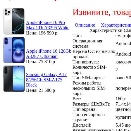
Извините, това
Apple iPhone 16 Pro
Описание
Характеристи
Max 1Tb A3295 White
Характеристики Сма
Цена: 196 590 р
Тип:
смартф
Операционная
Android
система:
Apple iPhone 16 128Gb
Версия ОС на начало
Android
A3287 Ultramari
продаж:
Цена: 75 810 р
Тип корпуса:
класси
Количество SIM-
2
карт:
Samsung Galaxy A17
Тип SIM-карты:
nano S
8/256Gb SM-A175
Режим работы
Black
нескольких SIM-
попере
Цена: 21 580 р
карт:
Вес:
160 г
Размеры (ШxВxТ):
71.4x14
Тип экрана:
цветной
Тип сенсорного
мультит
экрана:
Дисплей:
5.45 дю
Размер изображения:
1440x7