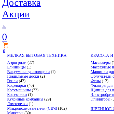
Доставка
Акции
0
0
МЕЛКАЯ БЫТОВАЯ ТЕХНИКА
КРАСОТА И
Аэрогрили
(27)
Массажеры
(
Блинницы
(1)
Массажные н
Вакуумные упаковщики
(1)
Машинки для
Гладильные доски
(2)
Облучатели 
Грили
(42)
Фены
(12)
Кофеварки
(40)
Фильтры для
Кофемашины
(72)
Щипцы для в
Кофемолки
(1)
Электробрит
Кухонные комбайны
(29)
Эпиляторы
(
Ломтерезки
(1)
Микроволновые печи (СВЧ)
(102)
ШВЕЙНОЕ 
Миксеры
(30)