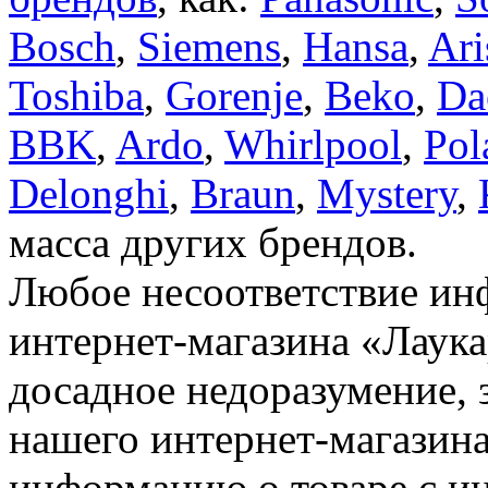
Bosch
,
Siemens
,
Hansa
,
Ari
Toshiba
,
Gorenje
,
Beko
,
Da
BBK
,
Ardo
,
Whirlpool
,
Pol
Delonghi
,
Braun
,
Mystery
,
масса других брендов.
Любое несоответствие инф
интернет-магазина «Лаука
досадное недоразумение, 
нашего интернет-магазина
информацию о товаре с и