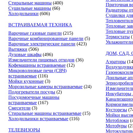
Стиральные машины
(400)
Приточная в
Сушильные машины
(66)
Радиаторы о
Холодильники
(606)
Сушилки для
Тепловентил
ВСТРАИВАЕМАЯ ТЕХНИКА
Тепловые за
Тепловые пу
Варочные газовые панели
(215)
Термостаты
(
Варочные комбинированные панели
(5)
Увлажнители
Варочные электрические панели
(423)
Вытяжки
(506)
ДОМ, САД,
Духовые шкафы
(496)
Измельчители пищевых отходов
(36)
Аэраторы
(14
Кофемашины встраиваемые
(12)
Воздуходувк
Микроволновые печи (СВЧ)
Газонокосил
встраиваемые
(116)
Доильные ап
Мойки кухонные
(3)
Зернодробил
Морозильные камеры встраиваемые
(24)
Измельчители
Подогреватели посуды
(2)
Инкубаторы 
Посудомоечные машины
Канализацио
встраиваемые
(167)
Кормоизмель
Смесители
(3)
Кусторезы
(7
Стиральные машины встраиваемые
(15)
Мойки высок
Холодильники встраиваемые
(116)
Мотоблоки
(
Мотобуры
(2
ТЕЛЕВИЗОРЫ
Мотокультив