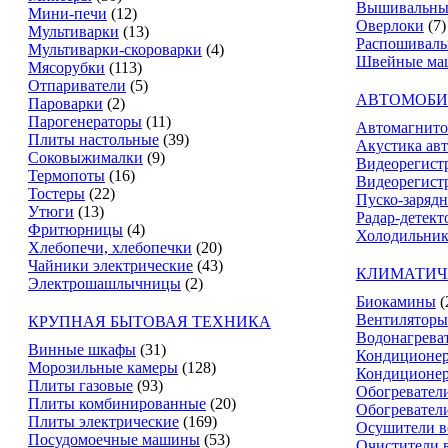
Вышивальны
Мини-печи
(12)
Оверлоки
(7)
Мультиварки
(13)
Распошивал
Мультиварки-скороварки
(4)
Швейные ма
Мясорубки
(113)
Отпариватели
(5)
АВТОМОБИ
Пароварки
(2)
Парогенераторы
(11)
Автомагнит
Плиты настольные
(39)
Акустика ав
Соковыжималки
(9)
Видеорегист
Термопоты
(16)
Видеорегистр
Тостеры
(22)
Пуско-зарядн
Утюги
(13)
Радар-детект
Фритюрницы
(4)
Холодильник
Хлебопечи, хлебопечки
(20)
Чайники электрические
(43)
КЛИМАТИЧ
Электрошашлычницы
(2)
Биокамины
(
Вентиляторы
КРУПНАЯ БЫТОВАЯ ТЕХНИКА
Водонагрева
Винные шкафы
(31)
Кондиционе
Морозильные камеры
(128)
Кондиционе
Плиты газовые
(93)
Обогревател
Плиты комбинированные
(20)
Обогревател
Плиты электрические
(169)
Осушители в
Посудомоечные машины
(53)
Очистители 