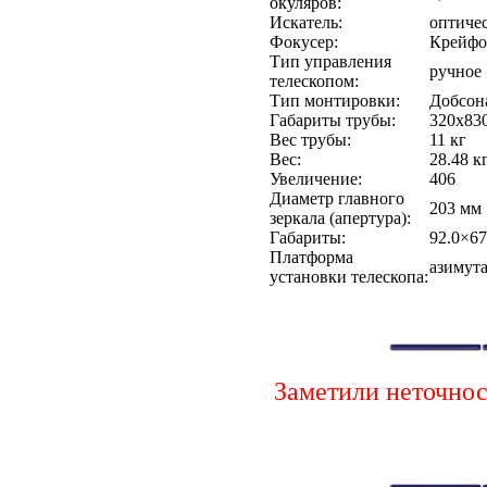
окуляров:
Искатель:
оптиче
Фокусер:
Крейфо
Тип управления
ручное
телескопом:
Тип монтировки:
Добсон
Габариты трубы:
320x83
Вес трубы:
11 кг
Вес:
28.48 к
Увеличение:
406
Диаметр главного
203 мм
зеркала (апертура):
Габариты:
92.0×67
Платформа
азимут
установки телескопа:
Заметили неточно