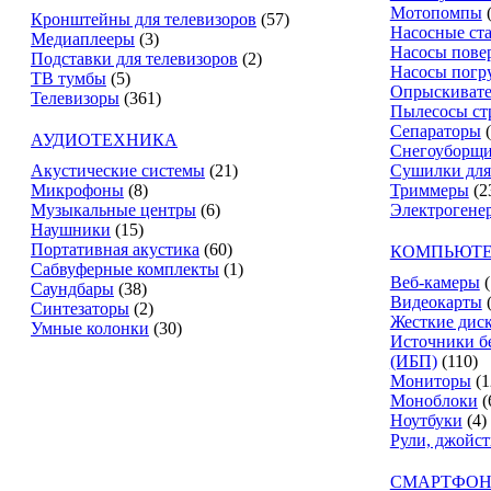
Мотопомпы
Кронштейны для телевизоров
(57)
Насосные ст
Медиаплееры
(3)
Насосы пове
Подставки для телевизоров
(2)
Насосы погр
ТВ тумбы
(5)
Опрыскиват
Телевизоры
(361)
Пылесосы ст
Сепараторы
АУДИОТЕХНИКА
Снегоуборщ
Акустические системы
(21)
Сушилки для
Микрофоны
(8)
Триммеры
(2
Музыкальные центры
(6)
Электрогене
Наушники
(15)
Портативная акустика
(60)
КОМПЬЮТЕ
Сабвуферные комплекты
(1)
Веб-камеры
(
Саундбары
(38)
Видеокарты
Синтезаторы
(2)
Жесткие дис
Умные колонки
(30)
Источники б
(ИБП)
(110)
Мониторы
(1
Моноблоки
(
Ноутбуки
(4)
Рули, джойс
СМАРТФОН