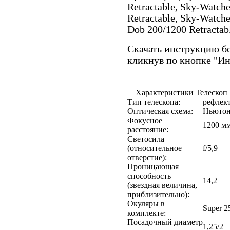
Retractable, Sky-Watch
Retractable, Sky-Watche
Dob 200/1200 Retractab
Скачать инструкцию бе
кликнув по кнопке "И
Характеристики Телескоп S
Тип телескопа:
рефлек
Оптическая схема:
Ньюто
Фокусное
1200 м
расстояние:
Светосила
(относительное
f/5,9
отверстие):
Проницающая
способность
14,2
(звездная величина,
приблизительно):
Окуляры в
Super 2
комплекте:
Посадочный диаметр
1,25/2