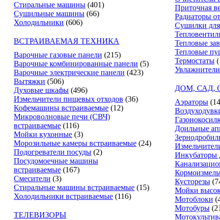
Стиральные машины
(401)
Приточная в
Сушильные машины
(66)
Радиаторы о
Холодильники
(606)
Сушилки для
Тепловентил
ВСТРАИВАЕМАЯ ТЕХНИКА
Тепловые за
Тепловые пу
Варочные газовые панели
(215)
Термостаты
(
Варочные комбинированные панели
(5)
Увлажнители
Варочные электрические панели
(423)
Вытяжки
(506)
ДОМ, САД,
Духовые шкафы
(496)
Измельчители пищевых отходов
(36)
Аэраторы
(14
Кофемашины встраиваемые
(12)
Воздуходувк
Микроволновые печи (СВЧ)
Газонокосил
встраиваемые
(116)
Доильные ап
Мойки кухонные
(3)
Зернодробил
Морозильные камеры встраиваемые
(24)
Измельчители
Подогреватели посуды
(2)
Инкубаторы 
Посудомоечные машины
Канализацио
встраиваемые
(167)
Кормоизмель
Смесители
(3)
Кусторезы
(7
Стиральные машины встраиваемые
(15)
Мойки высок
Холодильники встраиваемые
(116)
Мотоблоки
(
Мотобуры
(2
ТЕЛЕВИЗОРЫ
Мотокультив