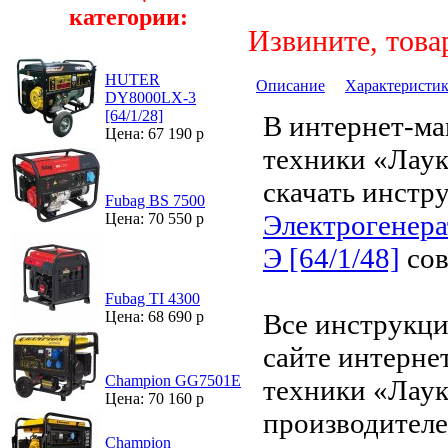
категории:
Извините, това
HUTER
Описание
Характеристи
DY8000LX-3
[64/1/28]
В интернет-ма
Цена: 67 190 р
техники «Лау
скачать инстр
Fubag BS 7500
Электрогенера
Цена: 70 550 р
Э [64/1/48]
сов
Fubag TI 4300
Все инструкци
Цена: 68 690 р
сайте интерне
Champion GG7501E
техники «Лаук
Цена: 70 160 р
производителе
Champion