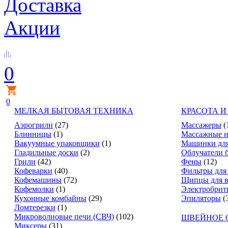
Доставка
Акции
0
0
МЕЛКАЯ БЫТОВАЯ ТЕХНИКА
КРАСОТА И
Аэрогрили
(27)
Массажеры
(
Блинницы
(1)
Массажные н
Вакуумные упаковщики
(1)
Машинки для
Гладильные доски
(2)
Облучатели 
Грили
(42)
Фены
(12)
Кофеварки
(40)
Фильтры для
Кофемашины
(72)
Щипцы для в
Кофемолки
(1)
Электробрит
Кухонные комбайны
(29)
Эпиляторы
(
Ломтерезки
(1)
Микроволновые печи (СВЧ)
(102)
ШВЕЙНОЕ 
Миксеры
(31)