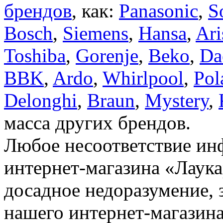
брендов
, как:
Panasonic
,
S
Bosch
,
Siemens
,
Hansa
,
Ari
Toshiba
,
Gorenje
,
Beko
,
Da
BBK
,
Ardo
,
Whirlpool
,
Pol
Delonghi
,
Braun
,
Mystery
,
масса других брендов.
Любое несоответствие инф
интернет-магазина «Лаука
досадное недоразумение, 
нашего интернет-магазина