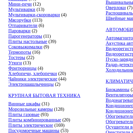
Вышивальны
Мини-печи
(12)
Оверлоки
(7)
Мультиварки
(13)
Распошивал
Мультиварки-скороварки
(4)
Швейные ма
Мясорубки
(113)
Отпариватели
(6)
АВТОМОБИ
Пароварки
(2)
Парогенераторы
(11)
Автомагнит
Плиты настольные
(39)
Акустика ав
Соковыжималки
(9)
Видеорегист
Термопоты
(16)
Видеорегистр
Тостеры
(22)
Пуско-зарядн
Утюги
(13)
Радар-детект
Фритюрницы
(4)
Холодильник
Хлебопечи, хлебопечки
(20)
Чайники электрические
(44)
КЛИМАТИЧ
Электрошашлычницы
(2)
Биокамины
(
Вентиляторы
КРУПНАЯ БЫТОВАЯ ТЕХНИКА
Водонагрева
Винные шкафы
(31)
Кондиционе
Морозильные камеры
(128)
Кондиционе
Плиты газовые
(93)
Обогревател
Плиты комбинированные
(20)
Обогревател
Плиты электрические
(169)
Осушители в
Посудомоечные машины
(53)
Очистители 