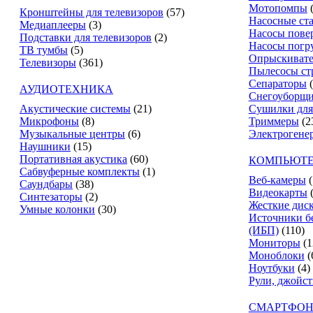
Мотопомпы
Кронштейны для телевизоров
(57)
Насосные ст
Медиаплееры
(3)
Насосы пове
Подставки для телевизоров
(2)
Насосы погр
ТВ тумбы
(5)
Опрыскиват
Телевизоры
(361)
Пылесосы ст
Сепараторы
АУДИОТЕХНИКА
Снегоуборщ
Акустические системы
(21)
Сушилки для
Микрофоны
(8)
Триммеры
(2
Музыкальные центры
(6)
Электрогене
Наушники
(15)
Портативная акустика
(60)
КОМПЬЮТЕ
Сабвуферные комплекты
(1)
Веб-камеры
(
Саундбары
(38)
Видеокарты
Синтезаторы
(2)
Жесткие дис
Умные колонки
(30)
Источники б
(ИБП)
(110)
Мониторы
(1
Моноблоки
(
Ноутбуки
(4)
Рули, джойс
СМАРТФОН