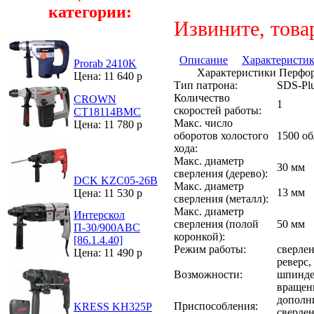
категории:
Извините, това
Описание
Характеристи
Prorab 2410K
Характеристики Перфо
Цена: 11 640 р
Тип патрона:
SDS-Pl
Количество
CROWN
1
скоростей работы:
CT18114ВМС
Макс. число
Цена: 11 780 р
оборотов холостого
1500 о
хода:
Макс. диаметр
30 мм
сверления (дерево):
DCK KZC05-26B
Макс. диаметр
13 мм
Цена: 11 530 р
сверления (металл):
Макс. диаметр
Интерскол
сверления (полой
50 мм
П-30/900АВС
коронкой):
[86.1.4.40]
Режим работы:
сверлен
Цена: 11 490 р
реверс,
Возможности:
шпиндел
вращен
дополни
Приспособления:
KRESS KH325P
сверле