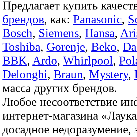
Предлагает купить качест
брендов
, как:
Panasonic
,
S
Bosch
,
Siemens
,
Hansa
,
Ari
Toshiba
,
Gorenje
,
Beko
,
Da
BBK
,
Ardo
,
Whirlpool
,
Pol
Delonghi
,
Braun
,
Mystery
,
масса других брендов.
Любое несоответствие инф
интернет-магазина «Лаука
досадное недоразумение, 