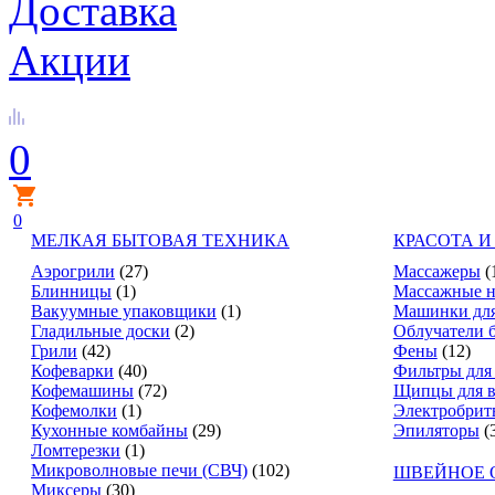
Доставка
Акции
0
0
МЕЛКАЯ БЫТОВАЯ ТЕХНИКА
КРАСОТА И
Аэрогрили
(27)
Массажеры
(
Блинницы
(1)
Массажные н
Вакуумные упаковщики
(1)
Машинки для
Гладильные доски
(2)
Облучатели 
Грили
(42)
Фены
(12)
Кофеварки
(40)
Фильтры для
Кофемашины
(72)
Щипцы для в
Кофемолки
(1)
Электробрит
Кухонные комбайны
(29)
Эпиляторы
(
Ломтерезки
(1)
Микроволновые печи (СВЧ)
(102)
ШВЕЙНОЕ 
Миксеры
(30)