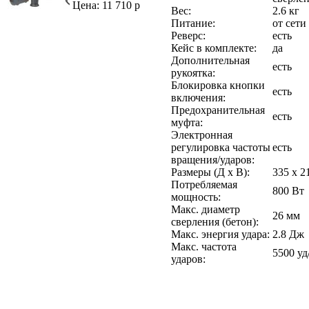
Цена: 11 710 р
Вес:
2.6 кг
Питание:
от сети
Реверс:
есть
Кейс в комплекте:
да
Дополнительная
есть
рукоятка:
Блокировка кнопки
есть
включения:
Предохранительная
есть
муфта:
Электронная
регулировка частоты
есть
вращения/ударов:
Размеры (Д х В):
335 х 2
Потребляемая
800 Вт
мощность:
Макс. диаметр
26 мм
сверления (бетон):
Макс. энергия удара:
2.8 Дж
Макс. частота
5500 уд
ударов: