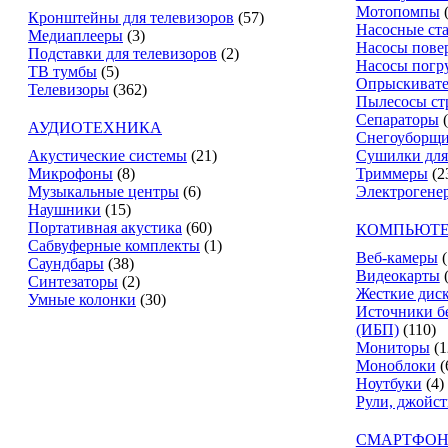
Мотопомпы
Кронштейны для телевизоров
(57)
Насосные ст
Медиаплееры
(3)
Насосы пове
Подставки для телевизоров
(2)
Насосы погр
ТВ тумбы
(5)
Опрыскиват
Телевизоры
(362)
Пылесосы ст
Сепараторы
АУДИОТЕХНИКА
Снегоуборщ
Акустические системы
(21)
Сушилки для
Микрофоны
(8)
Триммеры
(2
Музыкальные центры
(6)
Электрогене
Наушники
(15)
Портативная акустика
(60)
КОМПЬЮТЕ
Сабвуферные комплекты
(1)
Веб-камеры
(
Саундбары
(38)
Видеокарты
Синтезаторы
(2)
Жесткие дис
Умные колонки
(30)
Источники б
(ИБП)
(110)
Мониторы
(1
Моноблоки
(
Ноутбуки
(4)
Рули, джойс
СМАРТФОН