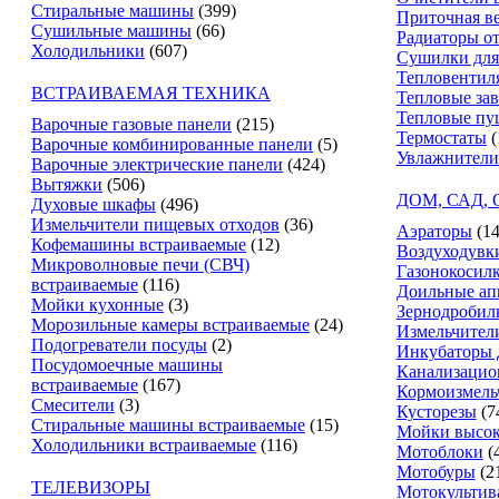
Стиральные машины
(399)
Приточная в
Сушильные машины
(66)
Радиаторы о
Холодильники
(607)
Сушилки для
Тепловентил
ВСТРАИВАЕМАЯ ТЕХНИКА
Тепловые за
Тепловые пу
Варочные газовые панели
(215)
Термостаты
(
Варочные комбинированные панели
(5)
Увлажнители
Варочные электрические панели
(424)
Вытяжки
(506)
ДОМ, САД,
Духовые шкафы
(496)
Измельчители пищевых отходов
(36)
Аэраторы
(14
Кофемашины встраиваемые
(12)
Воздуходувк
Микроволновые печи (СВЧ)
Газонокосил
встраиваемые
(116)
Доильные ап
Мойки кухонные
(3)
Зернодробил
Морозильные камеры встраиваемые
(24)
Измельчители
Подогреватели посуды
(2)
Инкубаторы 
Посудомоечные машины
Канализацио
встраиваемые
(167)
Кормоизмель
Смесители
(3)
Кусторезы
(7
Стиральные машины встраиваемые
(15)
Мойки высок
Холодильники встраиваемые
(116)
Мотоблоки
(
Мотобуры
(2
ТЕЛЕВИЗОРЫ
Мотокультив