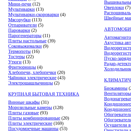
Вышивальны
Мини-печи
(12)
Оверлоки
(7)
Мультиварки
(13)
Распошивал
Мультиварки-скороварки
(4)
Швейные ма
Мясорубки
(113)
Отпариватели
(5)
АВТОМОБИ
Пароварки
(2)
Парогенераторы
(11)
Автомагнит
Плиты настольные
(39)
Акустика ав
Соковыжималки
(9)
Видеорегист
Термопоты
(16)
Видеорегистр
Тостеры
(22)
Пуско-зарядн
Утюги
(13)
Радар-детект
Фритюрницы
(4)
Холодильник
Хлебопечи, хлебопечки
(20)
Чайники электрические
(43)
КЛИМАТИЧ
Электрошашлычницы
(2)
Биокамины
(
Вентиляторы
КРУПНАЯ БЫТОВАЯ ТЕХНИКА
Водонагрева
Винные шкафы
(31)
Кондиционе
Морозильные камеры
(128)
Кондиционе
Плиты газовые
(93)
Обогревател
Плиты комбинированные
(20)
Обогревател
Плиты электрические
(169)
Осушители в
Посудомоечные машины
(53)
Очистители 