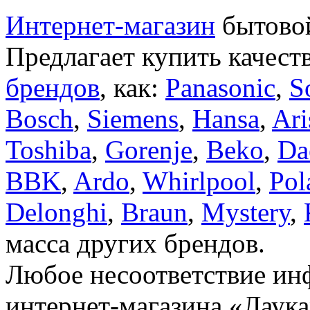
Интернет-магазин
бытовой
Предлагает купить качест
брендов
, как:
Panasonic
,
S
Bosch
,
Siemens
,
Hansa
,
Ari
Toshiba
,
Gorenje
,
Beko
,
Da
BBK
,
Ardo
,
Whirlpool
,
Pol
Delonghi
,
Braun
,
Mystery
,
масса других брендов.
Любое несоответствие инф
интернет-магазина «Лаука