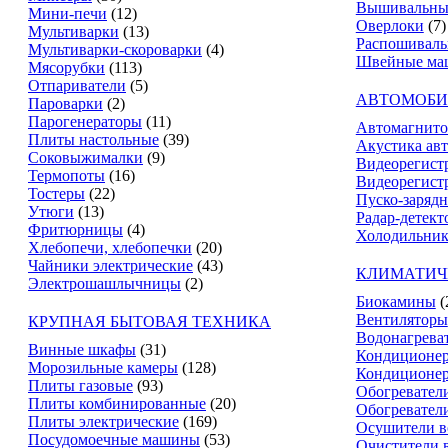
Вышивальны
Мини-печи
(12)
Оверлоки
(7)
Мультиварки
(13)
Распошивал
Мультиварки-скороварки
(4)
Швейные ма
Мясорубки
(113)
Отпариватели
(5)
АВТОМОБИ
Пароварки
(2)
Парогенераторы
(11)
Автомагнит
Плиты настольные
(39)
Акустика ав
Соковыжималки
(9)
Видеорегист
Термопоты
(16)
Видеорегистр
Тостеры
(22)
Пуско-зарядн
Утюги
(13)
Радар-детект
Фритюрницы
(4)
Холодильник
Хлебопечи, хлебопечки
(20)
Чайники электрические
(43)
КЛИМАТИЧ
Электрошашлычницы
(2)
Биокамины
(
Вентиляторы
КРУПНАЯ БЫТОВАЯ ТЕХНИКА
Водонагрева
Винные шкафы
(31)
Кондиционе
Морозильные камеры
(128)
Кондиционе
Плиты газовые
(93)
Обогревател
Плиты комбинированные
(20)
Обогревател
Плиты электрические
(169)
Осушители в
Посудомоечные машины
(53)
Очистители 