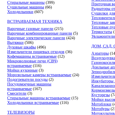
Стиральные машины
(399)
Приточная в
Сушильные машины
(66)
Радиаторы о
Холодильники
(607)
Сушилки для
Тепловентил
ВСТРАИВАЕМАЯ ТЕХНИКА
Тепловые за
Тепловые пу
Варочные газовые панели
(215)
Термостаты
(
Варочные комбинированные панели
(5)
Увлажнители
Варочные электрические панели
(424)
Вытяжки
(506)
ДОМ, САД,
Духовые шкафы
(496)
Измельчители пищевых отходов
(36)
Аэраторы
(14
Кофемашины встраиваемые
(12)
Воздуходувк
Микроволновые печи (СВЧ)
Газонокосил
встраиваемые
(116)
Доильные ап
Мойки кухонные
(3)
Зернодробил
Морозильные камеры встраиваемые
(24)
Измельчители
Подогреватели посуды
(2)
Инкубаторы 
Посудомоечные машины
Канализацио
встраиваемые
(167)
Кормоизмель
Смесители
(3)
Кусторезы
(7
Стиральные машины встраиваемые
(15)
Мойки высок
Холодильники встраиваемые
(116)
Мотоблоки
(
Мотобуры
(2
ТЕЛЕВИЗОРЫ
Мотокультив