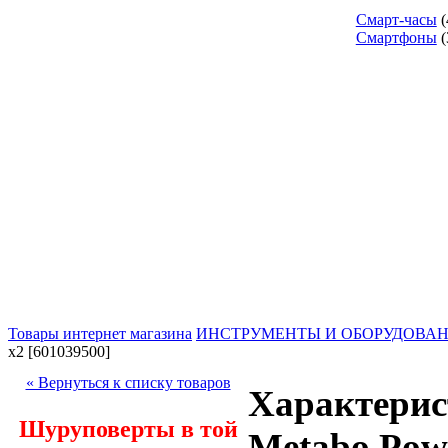
Смарт-часы
(
Смартфоны
(
Товары интернет магазина
ИНСТРУМЕНТЫ И ОБОРУДОВА
х2 [601039500]
« Вернуться к списку товаров
Характерис
Шуруповерты в той
Metabo Pow