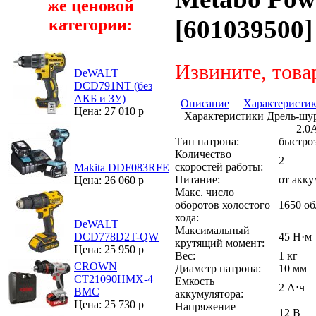
же ценовой
[601039500]
категории:
Извините, това
DeWALT
DCD791NT (без
АКБ и ЗУ)
Описание
Характеристи
Цена: 27 010 р
Характеристики Дрель-шу
2.0
Тип патрона:
быстро
Количество
2
скоростей работы:
Makita DDF083RFE
Питание:
от акку
Цена: 26 060 р
Макс. число
оборотов холостого
1650 о
хода:
DeWALT
Максимальный
45 Н·м
DCD778D2T-QW
крутящий момент:
Цена: 25 950 р
Вес:
1 кг
CROWN
Диаметр патрона:
10 мм
CT21090HMX-4
Емкость
2 А⋅ч
BMC
аккумулятора:
Цена: 25 730 р
Напряжение
12 В