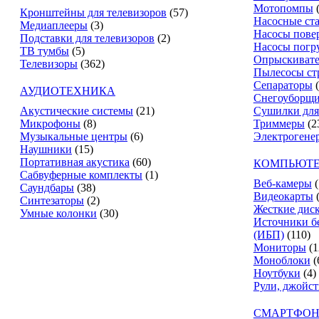
Мотопомпы
Кронштейны для телевизоров
(57)
Насосные ст
Медиаплееры
(3)
Насосы пове
Подставки для телевизоров
(2)
Насосы погр
ТВ тумбы
(5)
Опрыскиват
Телевизоры
(362)
Пылесосы ст
Сепараторы
АУДИОТЕХНИКА
Снегоуборщ
Акустические системы
(21)
Сушилки для
Микрофоны
(8)
Триммеры
(2
Музыкальные центры
(6)
Электрогене
Наушники
(15)
Портативная акустика
(60)
КОМПЬЮТЕ
Сабвуферные комплекты
(1)
Веб-камеры
(
Саундбары
(38)
Видеокарты
Синтезаторы
(2)
Жесткие дис
Умные колонки
(30)
Источники б
(ИБП)
(110)
Мониторы
(1
Моноблоки
(
Ноутбуки
(4)
Рули, джойс
СМАРТФОН