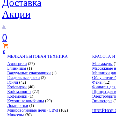
Доставка
Акции
0
0
МЕЛКАЯ БЫТОВАЯ ТЕХНИКА
КРАСОТА И
Аэрогрили
(27)
Массажеры
(
Блинницы
(1)
Массажные н
Вакуумные упаковщики
(1)
Машинки для
Гладильные доски
(2)
Облучатели 
Грили
(42)
Фены
(12)
Кофеварки
(40)
Фильтры для
Кофемашины
(72)
Щипцы для в
Кофемолки
(1)
Электробрит
Кухонные комбайны
(29)
Эпиляторы
(
Ломтерезки
(1)
Микроволновые печи (СВЧ)
(102)
ШВЕЙНОЕ 
Миксеры
(30)