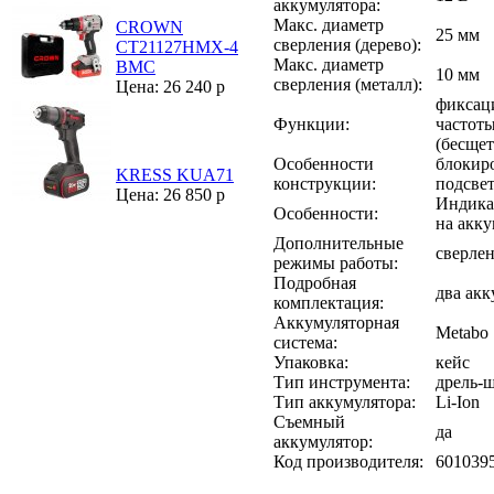
аккумулятора:
Макс. диаметр
CROWN
25 мм
сверления (дерево):
CT21127HMX-4
Макс. диаметр
BMC
10 мм
сверления (металл):
Цена: 26 240 р
фиксац
Функции:
частот
(бесще
Особенности
блокир
KRESS KUA71
конструкции:
подсве
Цена: 26 850 р
Индикат
Особенности:
на акку
Дополнительные
сверле
режимы работы:
Подробная
два акк
комплектация:
Аккумуляторная
Metabo
система:
Упаковка:
кейс
Тип инструмента:
дрель-
Тип аккумулятора:
Li-Ion
Съемный
да
аккумулятор:
Код производителя:
601039