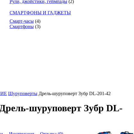
Рули, джойстики, геймпады
(2)
СМАРТФОНЫ И ГАДЖЕТЫ
Смарт-часы
(4)
Смартфоны
(3)
НИЕ
Шуруповерты
Дрель-шуруповерт Зубр DL-201-42
Дрель-шуруповерт Зубр DL-
ки
Инструкция
Отзывы (0)