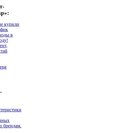
т-
ар»:
не купили
афик
воды в
оду!
ент,
итай
eng
-
ктеристики
нных
о брендам.