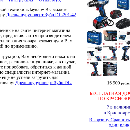
овой техники «Лаукар» Вы можете
ару
Дрель-шуруповерт Зубр DL-201-42
ленные на сайте интернет-магазина
, предоставляются производителем
пользования товара рекомендуем Вам
ей по применению.
нструкцию, Вам необходимо нажать на
ию», расположенную ниже, а в случае,
те попробовать обратиться к данной
но специалисты интернет-магазина
 еще не успели загрузить для
товару:
Дрель-шуруповерт Зубр DL-
16 900
рубле
БЕСПЛАТНАЯ ДО
ПО КРАСНОЯ
?
в наличи
в Красноярс
В корзину
Сравнит
один клик