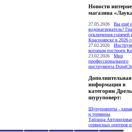
Новости интерне
магазина «Лаук
27.05.2026
Вы ещё 
водонагреватель? Гр
отключения горячей 
Красноярске в 2026 г
27.02.2026
Инструм
которым построен К
23.02.2026
Мир
профессионального
инструмента DongCh
Дополнительная
информация в
категории Дрель
шуруповерт:
Шуруповерты - хара
и термины
Таблица Авторизова
сервисных центров п