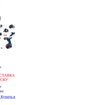
й
СТАВКА
РСКУ
и
ке
ь
Купить в