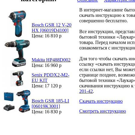
В интернет-магазине быт
скачать инструкцию к тов
совершенно бесплатно.
Bosch GSR 12 V-20
HX [06019D4100]
Все инструкции, представ
Цена: 16 810 р
бытовой техники «Лаукар»
товара. Перед началом ис
ознакомиться с инструкци
Для того чтобы скачать и
Makita HP488D002
ссылку «скачать инструкц
Цена: 16 960 р
если ссылки нет, Вы може
странице позднее, возмож
Senix PDDX2-M2-
бытовой техники «Лаукар»
EU KIT
скачивания инструкцию к 
Цена: 17 120 р
201-42
.
Bosch GSR 185-LI
Скачать инструкцию
[06019K3001]
Смотреть инструкцию
Цена: 16 830 р