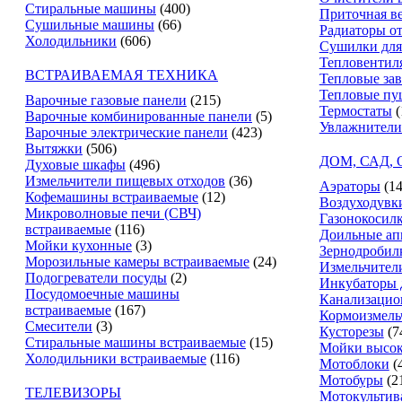
Стиральные машины
(400)
Приточная в
Сушильные машины
(66)
Радиаторы о
Холодильники
(606)
Сушилки для
Тепловентил
ВСТРАИВАЕМАЯ ТЕХНИКА
Тепловые за
Тепловые пу
Варочные газовые панели
(215)
Термостаты
(
Варочные комбинированные панели
(5)
Увлажнители
Варочные электрические панели
(423)
Вытяжки
(506)
ДОМ, САД,
Духовые шкафы
(496)
Измельчители пищевых отходов
(36)
Аэраторы
(14
Кофемашины встраиваемые
(12)
Воздуходувк
Микроволновые печи (СВЧ)
Газонокосил
встраиваемые
(116)
Доильные ап
Мойки кухонные
(3)
Зернодробил
Морозильные камеры встраиваемые
(24)
Измельчители
Подогреватели посуды
(2)
Инкубаторы 
Посудомоечные машины
Канализацио
встраиваемые
(167)
Кормоизмель
Смесители
(3)
Кусторезы
(7
Стиральные машины встраиваемые
(15)
Мойки высок
Холодильники встраиваемые
(116)
Мотоблоки
(
Мотобуры
(2
ТЕЛЕВИЗОРЫ
Мотокультив