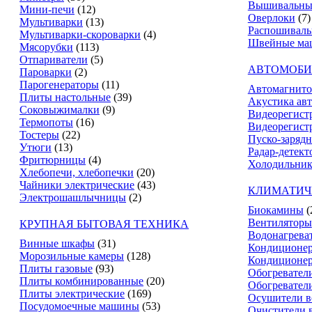
Вышивальны
Мини-печи
(12)
Оверлоки
(7)
Мультиварки
(13)
Распошивал
Мультиварки-скороварки
(4)
Швейные ма
Мясорубки
(113)
Отпариватели
(5)
АВТОМОБИ
Пароварки
(2)
Парогенераторы
(11)
Автомагнит
Плиты настольные
(39)
Акустика ав
Соковыжималки
(9)
Видеорегист
Термопоты
(16)
Видеорегистр
Тостеры
(22)
Пуско-зарядн
Утюги
(13)
Радар-детект
Фритюрницы
(4)
Холодильник
Хлебопечи, хлебопечки
(20)
Чайники электрические
(43)
КЛИМАТИЧ
Электрошашлычницы
(2)
Биокамины
(
Вентиляторы
КРУПНАЯ БЫТОВАЯ ТЕХНИКА
Водонагрева
Винные шкафы
(31)
Кондиционе
Морозильные камеры
(128)
Кондиционе
Плиты газовые
(93)
Обогревател
Плиты комбинированные
(20)
Обогревател
Плиты электрические
(169)
Осушители в
Посудомоечные машины
(53)
Очистители 