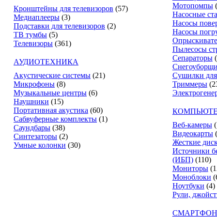
Мотопомпы
Кронштейны для телевизоров
(57)
Насосные ст
Медиаплееры
(3)
Насосы пове
Подставки для телевизоров
(2)
Насосы погр
ТВ тумбы
(5)
Опрыскиват
Телевизоры
(361)
Пылесосы ст
Сепараторы
АУДИОТЕХНИКА
Снегоуборщ
Акустические системы
(21)
Сушилки для
Микрофоны
(8)
Триммеры
(2
Музыкальные центры
(6)
Электрогене
Наушники
(15)
Портативная акустика
(60)
КОМПЬЮТЕ
Сабвуферные комплекты
(1)
Веб-камеры
(
Саундбары
(38)
Видеокарты
Синтезаторы
(2)
Жесткие дис
Умные колонки
(30)
Источники б
(ИБП)
(110)
Мониторы
(1
Моноблоки
(
Ноутбуки
(4)
Рули, джойс
СМАРТФОН