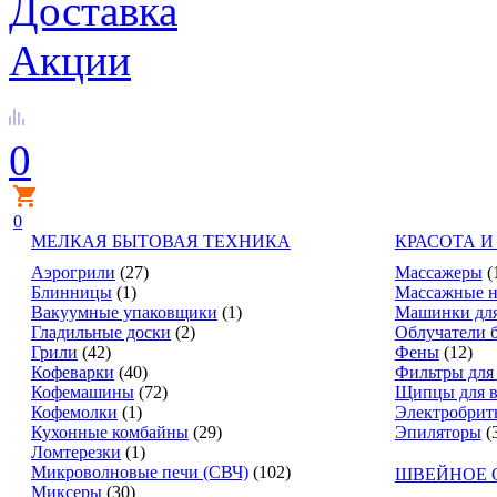
Доставка
Акции
0
0
МЕЛКАЯ БЫТОВАЯ ТЕХНИКА
КРАСОТА И
Аэрогрили
(27)
Массажеры
(
Блинницы
(1)
Массажные н
Вакуумные упаковщики
(1)
Машинки для
Гладильные доски
(2)
Облучатели 
Грили
(42)
Фены
(12)
Кофеварки
(40)
Фильтры для
Кофемашины
(72)
Щипцы для в
Кофемолки
(1)
Электробрит
Кухонные комбайны
(29)
Эпиляторы
(
Ломтерезки
(1)
Микроволновые печи (СВЧ)
(102)
ШВЕЙНОЕ 
Миксеры
(30)