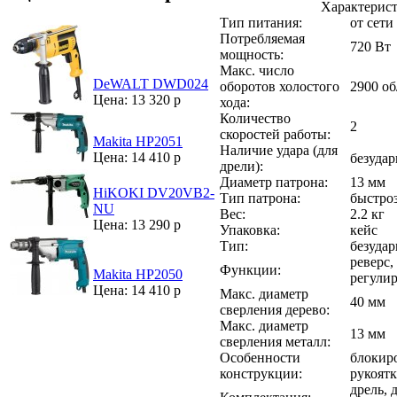
Характерист
Тип питания:
от сети
Потребляемая
720 Вт
мощность:
Макс. число
DeWALT DWD024
оборотов холостого
2900 о
Цена: 13 320 р
хода:
Количество
2
скоростей работы:
Makita HP2051
Наличие удара (для
Цена: 14 410 р
безудар
дрели):
Диаметр патрона:
13 мм
HiKOKI DV20VB2-
Тип патрона:
быстро
NU
Вес:
2.2 кг
Цена: 13 290 р
Упаковка:
кейс
Тип:
безудар
реверс,
Функции:
Makita HP2050
регули
Цена: 14 410 р
Макс. диаметр
40 мм
сверления дерево:
Макс. диаметр
13 мм
сверления металл:
Особенности
блокир
конструкции:
рукоятк
дрель, 