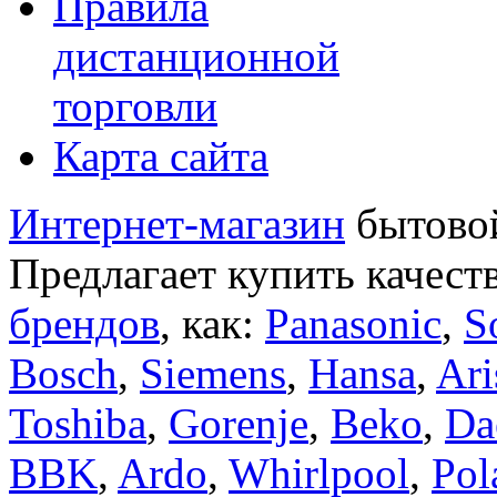
Правила
дистанционной
торговли
Карта сайта
Интернет-магазин
бытовой
Предлагает купить качест
брендов
, как:
Panasonic
,
S
Bosch
,
Siemens
,
Hansa
,
Ari
Toshiba
,
Gorenje
,
Beko
,
Da
BBK
,
Ardo
,
Whirlpool
,
Pol