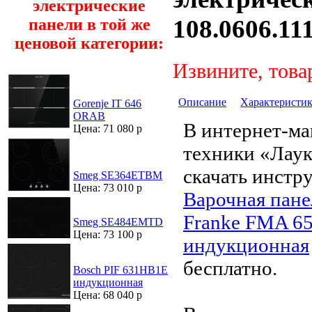
электрические
108.0606.1
панели в той же
ценовой категории:
Извините, това
Описание
Характеристи
Gorenje IT 646
ORAB
В интернет-ма
Цена: 71 080 р
техники «Лау
скачать инстр
Smeg SE364ETBM
Цена: 73 010 р
Варочная пане
Franke FMA 65
Smeg SE484EMTD
Цена: 73 100 р
индукционная
бесплатно.
Bosch PIF 631HB1E
индукционная
Цена: 68 040 р