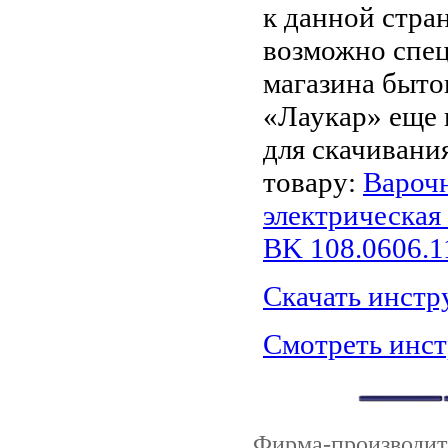
к данной стра
возможно спец
магазина быто
«Лаукар» еще 
для скачивани
товару:
Варочн
электрическая
BK 108.0606.1
Скачать инст
Смотреть инс
Фирма-производи