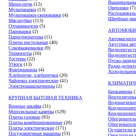
Вышивальны
Мини-печи
(12)
Оверлоки
(7)
Мультиварки
(13)
Распошивал
Мультиварки-скороварки
(4)
Швейные ма
Мясорубки
(113)
Отпариватели
(5)
АВТОМОБИ
Пароварки
(2)
Парогенераторы
(11)
Автомагнит
Плиты настольные
(40)
Акустика ав
Соковыжималки
(9)
Видеорегист
Термопоты
(16)
Видеорегистр
Тостеры
(22)
Пуско-зарядн
Утюги
(13)
Радар-детект
Фритюрницы
(4)
Холодильник
Хлебопечи, хлебопечки
(20)
Чайники электрические
(41)
КЛИМАТИЧ
Электрошашлычницы
(2)
Биокамины
(
Вентиляторы
КРУПНАЯ БЫТОВАЯ ТЕХНИКА
Водонагрева
Винные шкафы
(31)
Кондиционе
Морозильные камеры
(129)
Кондиционе
Плиты газовые
(93)
Обогревател
Плиты комбинированные
(20)
Обогревател
Плиты электрические
(171)
Осушители в
Посудомоечные машины
(53)
Очистители 