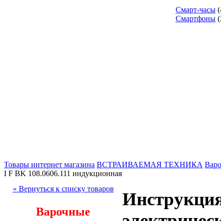
Смарт-часы
(
Смартфоны
(
Товары интернет магазина
ВСТРАИВАЕМАЯ ТЕХНИКА
Варо
I F BK 108.0606.111 индукционная
« Вернуться к списку товаров
Инструкция
Варочные
электричес