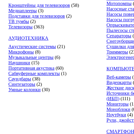
Мотопомпы
Кронштейны для телевизоров
(58)
Насосные ст
Медиаплееры
(3)
Насосы пове
Подставки для телевизоров
(2)
Насосы погр
ТВ тумбы
(2)
Опрыскиват
Телевизоры
(363)
Пылесосы ст
Сепараторы
АУДИОТЕХНИКА
Снегоуборщ
Акустические системы
(21)
Сушилки для
Микрофоны
(8)
Триммеры
(2
Музыкальные центры
(6)
Электрогене
Наушники
(15)
Портативная акустика
(60)
КОМПЬЮТЕ
Сабвуферные комплекты
(1)
Веб-камеры
(
Саундбары
(38)
Видеокарты
Синтезаторы
(2)
Жесткие дис
Умные колонки
(30)
Источники б
(ИБП)
(111)
Мониторы
(1
Моноблоки
(
Ноутбуки
(4)
Рули, джойс
СМАРТФОН