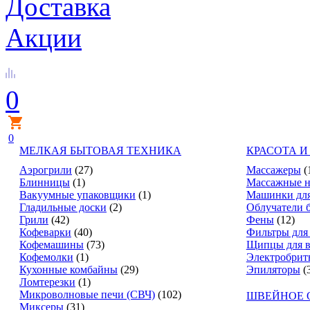
Доставка
Акции
0
0
МЕЛКАЯ БЫТОВАЯ ТЕХНИКА
КРАСОТА И
Аэрогрили
(27)
Массажеры
(
Блинницы
(1)
Массажные н
Вакуумные упаковщики
(1)
Машинки для
Гладильные доски
(2)
Облучатели 
Грили
(42)
Фены
(12)
Кофеварки
(40)
Фильтры для
Кофемашины
(73)
Щипцы для в
Кофемолки
(1)
Электробрит
Кухонные комбайны
(29)
Эпиляторы
(
Ломтерезки
(1)
Микроволновые печи (СВЧ)
(102)
ШВЕЙНОЕ 
Миксеры
(31)