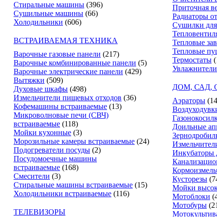
Стиральные машины
(396)
Приточная в
Сушильные машины
(66)
Радиаторы о
Холодильники
(606)
Сушилки для
Тепловентил
ВСТРАИВАЕМАЯ ТЕХНИКА
Тепловые за
Тепловые пу
Варочные газовые панели
(217)
Термостаты
(
Варочные комбинированные панели
(5)
Увлажнители
Варочные электрические панели
(429)
Вытяжки
(509)
ДОМ, САД,
Духовые шкафы
(498)
Измельчители пищевых отходов
(36)
Аэраторы
(14
Кофемашины встраиваемые
(13)
Воздуходувк
Микроволновые печи (СВЧ)
Газонокосил
встраиваемые
(118)
Доильные ап
Мойки кухонные
(3)
Зернодробил
Морозильные камеры встраиваемые
(24)
Измельчители
Подогреватели посуды
(2)
Инкубаторы 
Посудомоечные машины
Канализацио
встраиваемые
(168)
Кормоизмель
Смесители
(3)
Кусторезы
(7
Стиральные машины встраиваемые
(15)
Мойки высок
Холодильники встраиваемые
(116)
Мотоблоки
(
Мотобуры
(2
ТЕЛЕВИЗОРЫ
Мотокультив