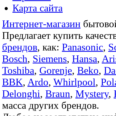
Карта сайта
Интернет-магазин
бытовой
Предлагает купить качест
брендов
, как:
Panasonic
,
S
Bosch
,
Siemens
,
Hansa
,
Ari
Toshiba
,
Gorenje
,
Beko
,
Da
BBK
,
Ardo
,
Whirlpool
,
Pol
Delonghi
,
Braun
,
Mystery
,
масса других брендов.