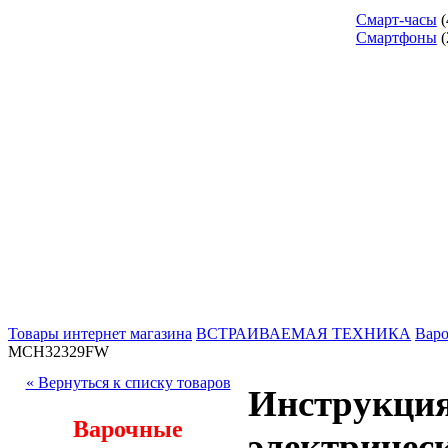
Смарт-часы
(
Смартфоны
(
Товары интернет магазина
ВСТРАИВАЕМАЯ ТЕХНИКА
Варо
MCH32329FW
« Вернуться к списку товаров
Инструкция
Варочные
электриче