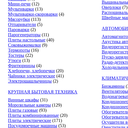
Вышивальны
Мини-печи
(12)
Оверлоки
(7)
Мультиварки
(13)
Распошивал
Мультиварки-скороварки
(4)
Швейные ма
Мясорубки
(113)
Отпариватели
(5)
АВТОМОБИ
Пароварки
(2)
Парогенераторы
(11)
Автомагнит
Плиты настольные
(40)
Акустика ав
Соковыжималки
(9)
Видеорегист
Термопоты
(16)
Видеорегистр
Тостеры
(22)
Пуско-зарядн
Утюги
(13)
Радар-детект
Фритюрницы
(4)
Холодильник
Хлебопечи, хлебопечки
(20)
Чайники электрические
(41)
КЛИМАТИЧ
Электрошашлычницы
(2)
Биокамины
(
Вентиляторы
КРУПНАЯ БЫТОВАЯ ТЕХНИКА
Водонагрева
Винные шкафы
(31)
Кондиционе
Морозильные камеры
(129)
Кондиционе
Плиты газовые
(93)
Обогревател
Плиты комбинированные
(20)
Обогревател
Плиты электрические
(171)
Осушители в
Посудомоечные машины
(53)
Очистители 