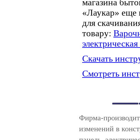
магазина быто
«Лаукар» еще 
для скачивани
товару:
Варочн
электрическа
Скачать инст
Смотреть инс
Фирма-производи
изменений в конст
панель электрич