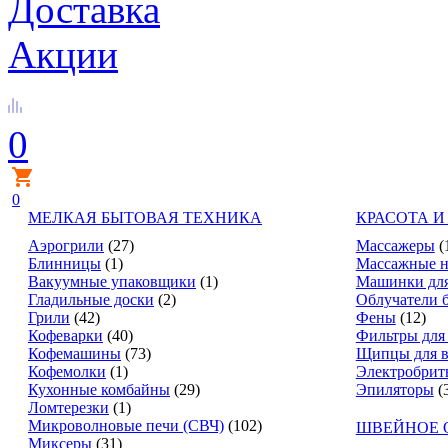
Доставка
Акции
0
0
МЕЛКАЯ БЫТОВАЯ ТЕХНИКА
КРАСОТА И
Аэрогрили
(27)
Массажеры
(
Блинницы
(1)
Массажные н
Вакуумные упаковщики
(1)
Машинки для
Гладильные доски
(2)
Облучатели 
Грили
(42)
Фены
(12)
Кофеварки
(40)
Фильтры для
Кофемашины
(73)
Щипцы для в
Кофемолки
(1)
Электробрит
Кухонные комбайны
(29)
Эпиляторы
(
Ломтерезки
(1)
Микроволновые печи (СВЧ)
(102)
ШВЕЙНОЕ 
Миксеры
(31)