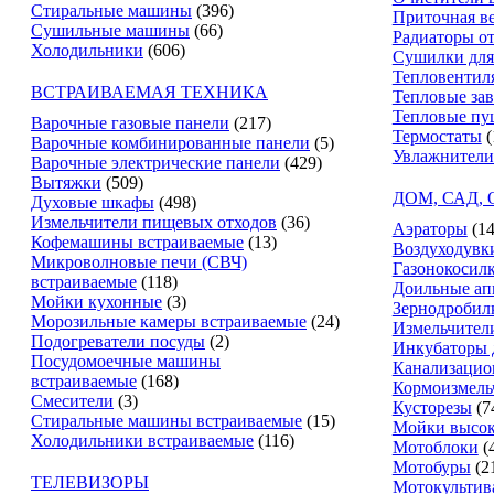
Стиральные машины
(396)
Приточная в
Сушильные машины
(66)
Радиаторы о
Холодильники
(606)
Сушилки для
Тепловентил
ВСТРАИВАЕМАЯ ТЕХНИКА
Тепловые за
Тепловые пу
Варочные газовые панели
(217)
Термостаты
(
Варочные комбинированные панели
(5)
Увлажнители
Варочные электрические панели
(429)
Вытяжки
(509)
ДОМ, САД,
Духовые шкафы
(498)
Измельчители пищевых отходов
(36)
Аэраторы
(14
Кофемашины встраиваемые
(13)
Воздуходувк
Микроволновые печи (СВЧ)
Газонокосил
встраиваемые
(118)
Доильные ап
Мойки кухонные
(3)
Зернодробил
Морозильные камеры встраиваемые
(24)
Измельчители
Подогреватели посуды
(2)
Инкубаторы 
Посудомоечные машины
Канализацио
встраиваемые
(168)
Кормоизмель
Смесители
(3)
Кусторезы
(7
Стиральные машины встраиваемые
(15)
Мойки высок
Холодильники встраиваемые
(116)
Мотоблоки
(
Мотобуры
(2
ТЕЛЕВИЗОРЫ
Мотокультив