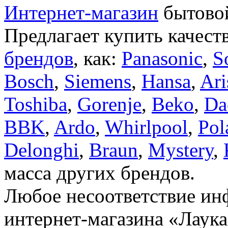
Интернет-магазин
бытовой
Предлагает купить качест
брендов
, как:
Panasonic
,
S
Bosch
,
Siemens
,
Hansa
,
Ari
Toshiba
,
Gorenje
,
Beko
,
Da
BBK
,
Ardo
,
Whirlpool
,
Pol
Delonghi
,
Braun
,
Mystery
,
масса других брендов.
Любое несоответствие инф
интернет-магазина «Лаука