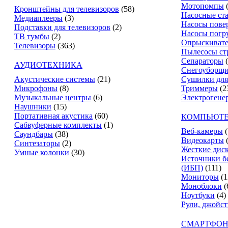
Мотопомпы
Кронштейны для телевизоров
(58)
Насосные ст
Медиаплееры
(3)
Насосы пове
Подставки для телевизоров
(2)
Насосы погр
ТВ тумбы
(2)
Опрыскиват
Телевизоры
(363)
Пылесосы ст
Сепараторы
АУДИОТЕХНИКА
Снегоуборщ
Акустические системы
(21)
Сушилки для
Микрофоны
(8)
Триммеры
(2
Музыкальные центры
(6)
Электрогене
Наушники
(15)
Портативная акустика
(60)
КОМПЬЮТЕ
Сабвуферные комплекты
(1)
Веб-камеры
(
Саундбары
(38)
Видеокарты
Синтезаторы
(2)
Жесткие дис
Умные колонки
(30)
Источники б
(ИБП)
(111)
Мониторы
(1
Моноблоки
(
Ноутбуки
(4)
Рули, джойс
СМАРТФОН