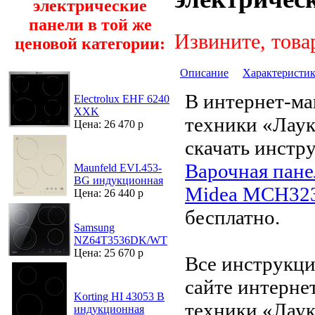
электрические
панели в той же
Извините, това
ценовой категории:
Описание
Характеристи
В интернет-ма
Electrolux EHF 6240
XXK
техники «Лау
Цена: 26 470 р
скачать инстр
Варочная пане
Maunfeld EVI.453-
BG индукционная
Midea MCH32
Цена: 26 440 р
бесплатно.
Samsung
NZ64T3536DK/WT
Цена: 25 670 р
Все инструкци
сайте интерне
Korting HI 43053 B
техники «Лаук
индукционная