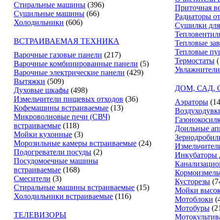
Стиральные машины
(396)
Приточная в
Сушильные машины
(66)
Радиаторы о
Холодильники
(606)
Сушилки для
Тепловентил
ВСТРАИВАЕМАЯ ТЕХНИКА
Тепловые за
Тепловые пу
Варочные газовые панели
(217)
Термостаты
(
Варочные комбинированные панели
(5)
Увлажнители
Варочные электрические панели
(429)
Вытяжки
(509)
ДОМ, САД,
Духовые шкафы
(498)
Измельчители пищевых отходов
(36)
Аэраторы
(14
Кофемашины встраиваемые
(13)
Воздуходувк
Микроволновые печи (СВЧ)
Газонокосил
встраиваемые
(118)
Доильные ап
Мойки кухонные
(3)
Зернодробил
Морозильные камеры встраиваемые
(24)
Измельчители
Подогреватели посуды
(2)
Инкубаторы 
Посудомоечные машины
Канализацио
встраиваемые
(168)
Кормоизмель
Смесители
(3)
Кусторезы
(7
Стиральные машины встраиваемые
(15)
Мойки высок
Холодильники встраиваемые
(116)
Мотоблоки
(
Мотобуры
(2
ТЕЛЕВИЗОРЫ
Мотокультив