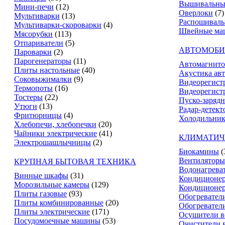
Вышивальны
Мини-печи
(12)
Оверлоки
(7)
Мультиварки
(13)
Распошивал
Мультиварки-скороварки
(4)
Швейные ма
Мясорубки
(113)
Отпариватели
(5)
АВТОМОБИ
Пароварки
(2)
Парогенераторы
(11)
Автомагнит
Плиты настольные
(40)
Акустика ав
Соковыжималки
(9)
Видеорегист
Термопоты
(16)
Видеорегистр
Тостеры
(22)
Пуско-зарядн
Утюги
(13)
Радар-детект
Фритюрницы
(4)
Холодильник
Хлебопечи, хлебопечки
(20)
Чайники электрические
(41)
КЛИМАТИЧ
Электрошашлычницы
(2)
Биокамины
(
Вентиляторы
КРУПНАЯ БЫТОВАЯ ТЕХНИКА
Водонагрева
Винные шкафы
(31)
Кондиционе
Морозильные камеры
(129)
Кондиционе
Плиты газовые
(93)
Обогревател
Плиты комбинированные
(20)
Обогревател
Плиты электрические
(171)
Осушители в
Посудомоечные машины
(53)
Очистители 