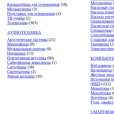
Мотопомпы
Кронштейны для телевизоров
(58)
Насосные ст
Медиаплееры
(3)
Насосы пове
Подставки для телевизоров
(2)
Насосы погр
ТВ тумбы
(2)
Опрыскиват
Телевизоры
(363)
Пылесосы ст
Сепараторы
АУДИОТЕХНИКА
Снегоуборщ
Акустические системы
(21)
Сушилки для
Микрофоны
(8)
Триммеры
(2
Музыкальные центры
(6)
Электрогене
Наушники
(15)
Портативная акустика
(60)
КОМПЬЮТЕ
Сабвуферные комплекты
(1)
Веб-камеры
(
Саундбары
(38)
Видеокарты
Синтезаторы
(2)
Жесткие дис
Умные колонки
(30)
Источники б
(ИБП)
(111)
Мониторы
(1
Моноблоки
(
Ноутбуки
(4)
Рули, джойс
СМАРТФОН