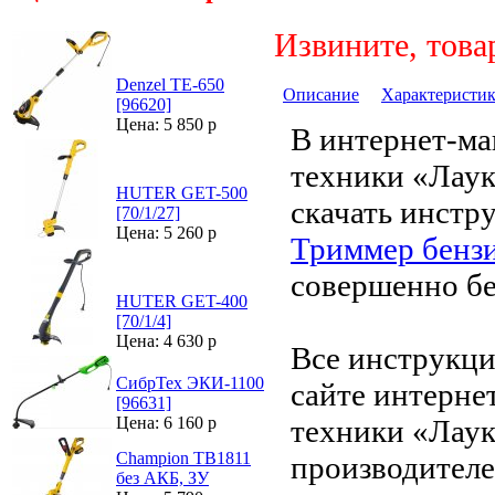
Извините, това
Denzel TE-650
Описание
Характеристи
[96620]
Цена: 5 850 р
В интернет-ма
техники «Лау
HUTER GET-500
скачать инстр
[70/1/27]
Цена: 5 260 р
Триммер бензи
совершенно бе
HUTER GET-400
[70/1/4]
Цена: 4 630 р
Все инструкци
СибрТех ЭКИ-1100
сайте интерне
[96631]
техники «Лаук
Цена: 6 160 р
Champion ТB1811
производителе
без АКБ, ЗУ