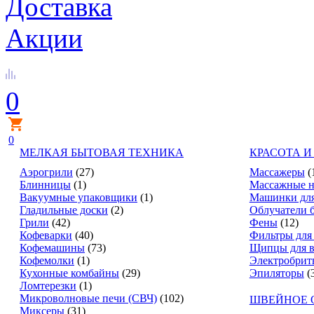
Доставка
Акции
0
0
МЕЛКАЯ БЫТОВАЯ ТЕХНИКА
КРАСОТА И
Аэрогрили
(27)
Массажеры
(
Блинницы
(1)
Массажные н
Вакуумные упаковщики
(1)
Машинки для
Гладильные доски
(2)
Облучатели 
Грили
(42)
Фены
(12)
Кофеварки
(40)
Фильтры для
Кофемашины
(73)
Щипцы для в
Кофемолки
(1)
Электробрит
Кухонные комбайны
(29)
Эпиляторы
(
Ломтерезки
(1)
Микроволновые печи (СВЧ)
(102)
ШВЕЙНОЕ 
Миксеры
(31)