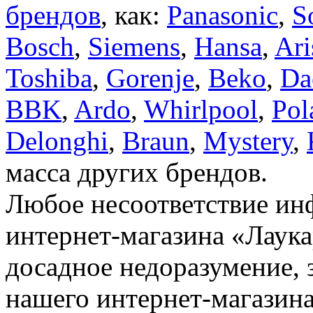
брендов
, как:
Panasonic
,
S
Bosch
,
Siemens
,
Hansa
,
Ari
Toshiba
,
Gorenje
,
Beko
,
Da
BBK
,
Ardo
,
Whirlpool
,
Pol
Delonghi
,
Braun
,
Mystery
,
масса других брендов.
Любое несоответствие инф
интернет-магазина «Лаука
досадное недоразумение, 
нашего интернет-магазина