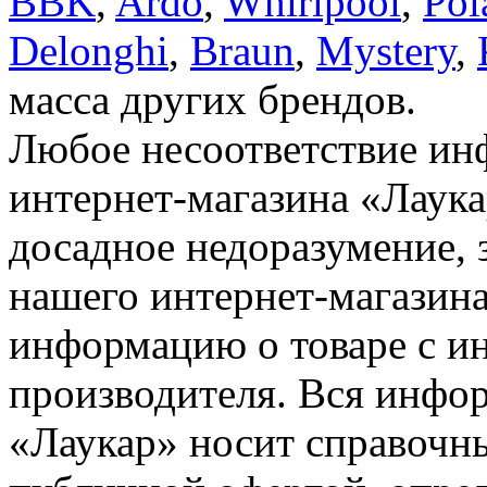
BBK
,
Ardo
,
Whirlpool
,
Pol
Delonghi
,
Braun
,
Mystery
,
масса других брендов.
Любое несоответствие инф
интернет-магазина «Лаука
досадное недоразумение, 
нашего интернет-магазина
информацию о товаре с и
производителя. Вся инфор
«Лаукар» носит справочны