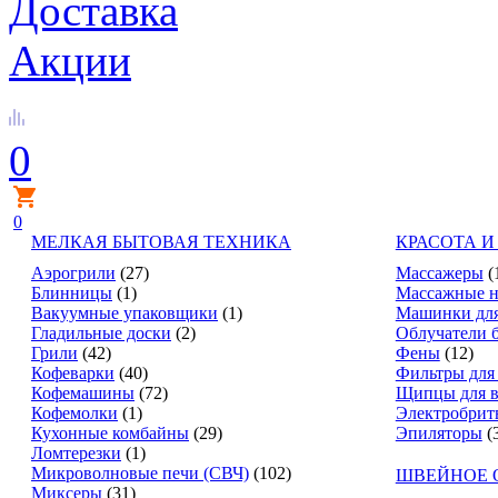
Доставка
Акции
0
0
МЕЛКАЯ БЫТОВАЯ ТЕХНИКА
КРАСОТА И
Аэрогрили
(27)
Массажеры
(
Блинницы
(1)
Массажные н
Вакуумные упаковщики
(1)
Машинки для
Гладильные доски
(2)
Облучатели 
Грили
(42)
Фены
(12)
Кофеварки
(40)
Фильтры для
Кофемашины
(72)
Щипцы для в
Кофемолки
(1)
Электробрит
Кухонные комбайны
(29)
Эпиляторы
(
Ломтерезки
(1)
Микроволновые печи (СВЧ)
(102)
ШВЕЙНОЕ 
Миксеры
(31)