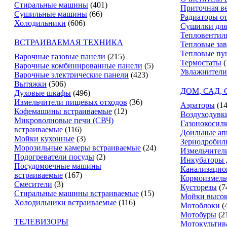
Стиральные машины
(401)
Приточная в
Сушильные машины
(66)
Радиаторы о
Холодильники
(606)
Сушилки для
Тепловентил
ВСТРАИВАЕМАЯ ТЕХНИКА
Тепловые за
Тепловые пу
Варочные газовые панели
(215)
Термостаты
(
Варочные комбинированные панели
(5)
Увлажнители
Варочные электрические панели
(423)
Вытяжки
(506)
ДОМ, САД,
Духовые шкафы
(496)
Измельчители пищевых отходов
(36)
Аэраторы
(14
Кофемашины встраиваемые
(12)
Воздуходувк
Микроволновые печи (СВЧ)
Газонокосил
встраиваемые
(116)
Доильные ап
Мойки кухонные
(3)
Зернодробил
Морозильные камеры встраиваемые
(24)
Измельчители
Подогреватели посуды
(2)
Инкубаторы 
Посудомоечные машины
Канализацио
встраиваемые
(167)
Кормоизмель
Смесители
(3)
Кусторезы
(7
Стиральные машины встраиваемые
(15)
Мойки высок
Холодильники встраиваемые
(116)
Мотоблоки
(
Мотобуры
(2
ТЕЛЕВИЗОРЫ
Мотокультив