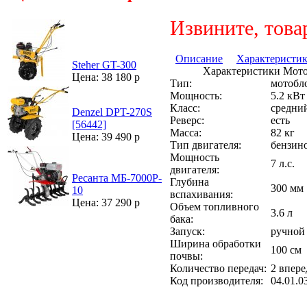
Извините, това
Описание
Характеристи
Steher GT-300
Характеристики Мотоб
Цена: 38 180 р
Тип:
мотобл
Мощность:
5.2 кВт
Класс:
средни
Denzel DPT-270S
Реверс:
есть
[56442]
Масса:
82 кг
Цена: 39 490 р
Тип двигателя:
бензин
Мощность
7 л.с.
двигателя:
Ресанта МБ-7000P-
Глубина
300 мм
10
вспахивания:
Цена: 37 290 р
Объем топливного
3.6 л
бака:
Запуск:
ручной
Ширина обработки
100 см
почвы:
Количество передач:
2 впере
Код производителя:
04.01.0