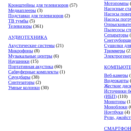
Мотопомпы
Кронштейны для телевизоров
(57)
Насосные ст
Медиаплееры
(3)
Насосы пове
Подставки для телевизоров
(2)
Насосы погр
ТВ тумбы
(5)
Опрыскиват
Телевизоры
(361)
Пылесосы ст
Сепараторы
АУДИОТЕХНИКА
Снегоуборщ
Акустические системы
(21)
Сушилки для
Микрофоны
(8)
Триммеры
(2
Музыкальные центры
(6)
Электрогене
Наушники
(15)
Портативная акустика
(60)
КОМПЬЮТЕ
Сабвуферные комплекты
(1)
Веб-камеры
(
Саундбары
(38)
Видеокарты
Синтезаторы
(2)
Жесткие дис
Умные колонки
(30)
Источники б
(ИБП)
(110)
Мониторы
(1
Моноблоки
(
Ноутбуки
(4)
Рули, джойс
СМАРТФОН