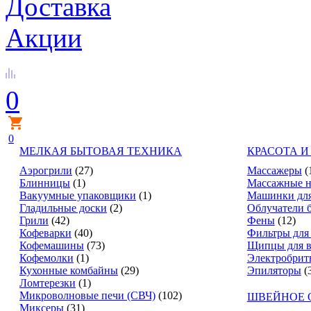
Доставка
Акции
0
0
МЕЛКАЯ БЫТОВАЯ ТЕХНИКА
КРАСОТА И
Аэрогрили
(27)
Массажеры
(
Блинницы
(1)
Массажные н
Вакуумные упаковщики
(1)
Машинки для
Гладильные доски
(2)
Облучатели 
Грили
(42)
Фены
(12)
Кофеварки
(40)
Фильтры для
Кофемашины
(73)
Щипцы для в
Кофемолки
(1)
Электробрит
Кухонные комбайны
(29)
Эпиляторы
(
Ломтерезки
(1)
Микроволновые печи (СВЧ)
(102)
ШВЕЙНОЕ 
Миксеры
(31)