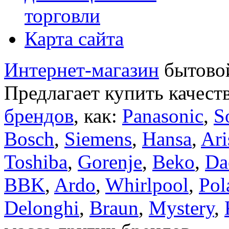
торговли
Карта сайта
Интернет-магазин
бытовой
Предлагает купить качест
брендов
, как:
Panasonic
,
S
Bosch
,
Siemens
,
Hansa
,
Ari
Toshiba
,
Gorenje
,
Beko
,
Da
BBK
,
Ardo
,
Whirlpool
,
Pol
Delonghi
,
Braun
,
Mystery
,