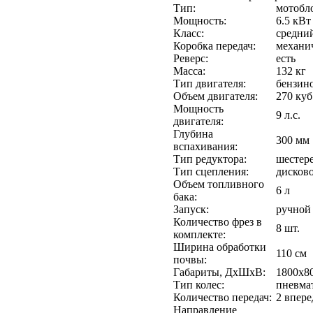
Тип:
мотобл
Мощность:
6.5 кВт
Класс:
средни
Коробка передач:
механи
Реверс:
есть
Масса:
132 кг
Тип двигателя:
бензино
Объем двигателя:
270 куб
Мощность
9 л.с.
двигателя:
Глубина
300 мм
вспахивания:
Тип редуктора:
шестер
Тип сцепления:
дисков
Объем топливного
6 л
бака:
Запуск:
ручной
Количество фрез в
8 шт.
комплекте:
Ширина обработки
110 см
почвы:
Габариты, ДхШхВ:
1800х8
Тип колес:
пневма
Количество передач:
2 впере
Направление