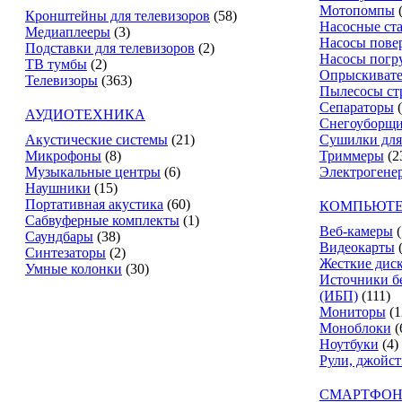
Мотопомпы
Кронштейны для телевизоров
(58)
Насосные ст
Медиаплееры
(3)
Насосы пове
Подставки для телевизоров
(2)
Насосы погр
ТВ тумбы
(2)
Опрыскиват
Телевизоры
(363)
Пылесосы ст
Сепараторы
АУДИОТЕХНИКА
Снегоуборщ
Акустические системы
(21)
Сушилки для
Микрофоны
(8)
Триммеры
(2
Музыкальные центры
(6)
Электрогене
Наушники
(15)
Портативная акустика
(60)
КОМПЬЮТЕ
Сабвуферные комплекты
(1)
Веб-камеры
(
Саундбары
(38)
Видеокарты
Синтезаторы
(2)
Жесткие дис
Умные колонки
(30)
Источники б
(ИБП)
(111)
Мониторы
(1
Моноблоки
(
Ноутбуки
(4)
Рули, джойс
СМАРТФОН