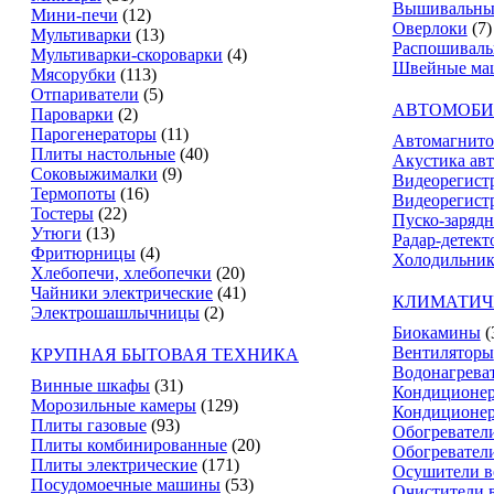
Вышивальны
Мини-печи
(12)
Оверлоки
(7)
Мультиварки
(13)
Распошивал
Мультиварки-скороварки
(4)
Швейные ма
Мясорубки
(113)
Отпариватели
(5)
АВТОМОБИ
Пароварки
(2)
Парогенераторы
(11)
Автомагнит
Плиты настольные
(40)
Акустика ав
Соковыжималки
(9)
Видеорегист
Термопоты
(16)
Видеорегистр
Тостеры
(22)
Пуско-зарядн
Утюги
(13)
Радар-детект
Фритюрницы
(4)
Холодильник
Хлебопечи, хлебопечки
(20)
Чайники электрические
(41)
КЛИМАТИЧ
Электрошашлычницы
(2)
Биокамины
(
Вентиляторы
КРУПНАЯ БЫТОВАЯ ТЕХНИКА
Водонагрева
Винные шкафы
(31)
Кондиционе
Морозильные камеры
(129)
Кондиционе
Плиты газовые
(93)
Обогревател
Плиты комбинированные
(20)
Обогревател
Плиты электрические
(171)
Осушители в
Посудомоечные машины
(53)
Очистители 