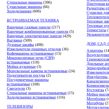
Стиральные машины
(396)
Приточная в
Сушильные машины
(66)
Радиаторы о
Холодильники
(606)
Сушилки для
Тепловентил
ВСТРАИВАЕМАЯ ТЕХНИКА
Тепловые за
Тепловые пу
Варочные газовые панели
(217)
Термостаты
(
Варочные комбинированные панели
(5)
Увлажнители
Варочные электрические панели
(429)
Вытяжки
(509)
ДОМ, САД,
Духовые шкафы
(498)
Измельчители пищевых отходов
(36)
Аэраторы
(14
Кофемашины встраиваемые
(13)
Воздуходувк
Микроволновые печи (СВЧ)
Газонокосил
встраиваемые
(118)
Доильные ап
Мойки кухонные
(3)
Зернодробил
Морозильные камеры встраиваемые
(24)
Измельчители
Подогреватели посуды
(2)
Инкубаторы 
Посудомоечные машины
Канализацио
встраиваемые
(168)
Кормоизмель
Смесители
(3)
Кусторезы
(7
Стиральные машины встраиваемые
(15)
Мойки высок
Холодильники встраиваемые
(116)
Мотоблоки
(
Мотобуры
(2
ТЕЛЕВИЗОРЫ
Мотокультив