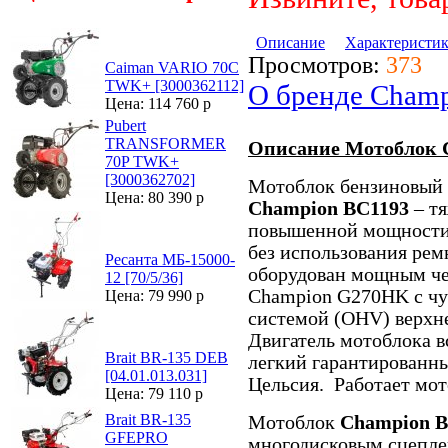
Описание
Характеристи
Просмотров:
373
Caiman VARIO 70C
TWK+ [3000362112]
О бренде Cham
Цена: 114 760 р
Pubert
TRANSFORMER
Описание Мотоблок 
70P TWK+
[3000362702]
Мотоблок бензиновый 
Цена: 80 390 р
Champion ВС1193
– т
повышенной мощности 
без использования рем
Ресанта МБ-15000-
оборудован мощным че
12 [70/5/36]
Champion G270HK с чу
Цена: 79 990 р
системой (OHV) верхн
Двигатель мотоблока в
Brait BR-135 DEB
легкий гарантированны
[04.01.013.031]
Цельсия. Работает мот
Цена: 79 110 р
Brait BR-135
Мотоблок
Champion В
GFЕPRO
многодисковым сцепле