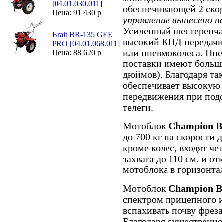
[04.01.030.011]
обеспечивающей 2 скор
Цена: 91 430 р
управление вынесено н
Усиленный шестеренча
Brait BR-135 GЕЕ
высокий КПД передачи
PRO [04.01.068.011]
или пневмоколеса. Пне
Цена: 88 620 р
поставки имеют больш
дюймов). Благодаря та
обеспечивает высокую 
передвижения при под
телеги.
Мотоблок
Champion В
до 700 кг на скорости 
кроме колес, входят ч
захвата до 110 см. и о
мотоблока в горизонта
Мотоблок
Champion 
спектром прицепного и
вспахивать почву фреза
Благодаря существенно