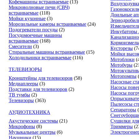
Кофемашины встраиваемые
(13)
Воздуходувк
Микроволновые печи (СВЧ)
Газонокосил
встраиваемые
(118)
Доильные ап
Мойки кухонные
(3)
Зернодробил
Морозильные камеры встраиваемые
(24)
Измельчители
Подогреватели посуды
(2)
Инкубаторы 
Посудомоечные машины
Канализацио
встраиваемые
(168)
Кормоизмель
Смесители
(3)
Кусторезы
(7
Стиральные машины встраиваемые
(15)
Мойки высок
Холодильники встраиваемые
(116)
Мотоблоки
(
Мотобуры
(2
ТЕЛЕВИЗОРЫ
Мотокультив
Мотопомпы
Кронштейны для телевизоров
(58)
Насосные ст
Медиаплееры
(3)
Насосы пове
Подставки для телевизоров
(2)
Насосы погр
ТВ тумбы
(2)
Опрыскиват
Телевизоры
(363)
Пылесосы ст
Сепараторы
АУДИОТЕХНИКА
Снегоуборщ
Акустические системы
(21)
Сушилки для
Микрофоны
(8)
Триммеры
(2
Музыкальные центры
(6)
Электрогене
Наушники
(15)