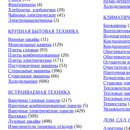
Радар-детект
Фритюрницы
(4)
Холодильник
Хлебопечи, хлебопечки
(20)
Чайники электрические
(41)
КЛИМАТИЧ
Электрошашлычницы
(2)
Биокамины
(
Вентиляторы
КРУПНАЯ БЫТОВАЯ ТЕХНИКА
Водонагрева
Винные шкафы
(31)
Кондиционе
Морозильные камеры
(129)
Кондиционе
Плиты газовые
(93)
Обогревател
Плиты комбинированные
(20)
Обогревател
Плиты электрические
(171)
Осушители в
Посудомоечные машины
(53)
Очистители 
Стиральные машины
(396)
Приточная в
Сушильные машины
(66)
Радиаторы о
Холодильники
(606)
Сушилки для
Тепловентил
ВСТРАИВАЕМАЯ ТЕХНИКА
Тепловые за
Тепловые пу
Варочные газовые панели
(217)
Термостаты
(
Варочные комбинированные панели
(5)
Увлажнители
Варочные электрические панели
(429)
Вытяжки
(509)
ДОМ, САД,
Духовые шкафы
(498)
Измельчители пищевых отходов
(36)
Аэраторы
(14