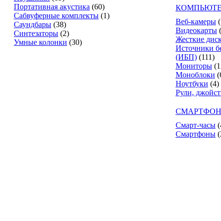
Портативная акустика
(60)
КОМПЬЮТЕ
Сабвуферные комплекты
(1)
Веб-камеры
(
Саундбары
(38)
Видеокарты
Синтезаторы
(2)
Жесткие дис
Умные колонки
(30)
Источники б
(ИБП)
(111)
Мониторы
(1
Моноблоки
(
Ноутбуки
(4)
Рули, джойс
СМАРТФОН
Смарт-часы
(
Смартфоны
(