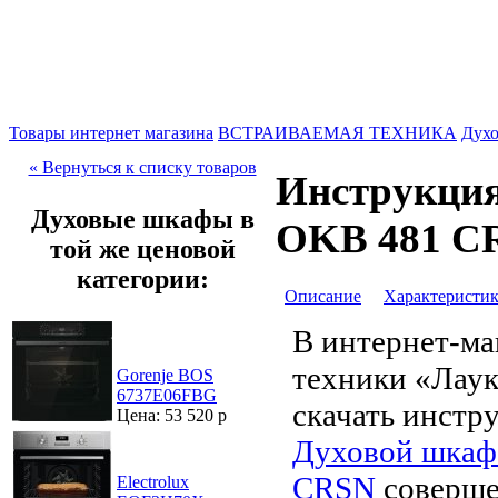
Товары интернет магазина
ВСТРАИВАЕМАЯ ТЕХНИКА
Дух
« Вернуться к списку товаров
Инструкция
Духовые шкафы в
OKB 481 C
той же ценовой
категории:
Описание
Характеристи
В интернет-ма
техники «Лау
Gorenje BOS
6737E06FBG
скачать инстр
Цена: 53 520 р
Духовой шкаф
CRSN
соверше
Electrolux