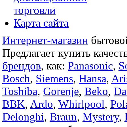
торговли
Карта сайта
Интернет-магазин
бытовой
Предлагает купить качест
брендов
, как:
Panasonic
,
S
Bosch
,
Siemens
,
Hansa
,
Ari
Toshiba
,
Gorenje
,
Beko
,
Da
BBK
,
Ardo
,
Whirlpool
,
Pol
Delonghi
,
Braun
,
Mystery
,