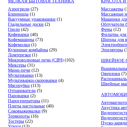
МЕЛКАЯ БЫТОВАЯ ТЕХНИКА
КРАСОТА И
Аэрогрили
(27)
Массажеры
(
Блинницы
(1)
Массажные н
Вакуумные упаковщики
(1)
Машинки для
Гладильные доски
(2)
Облучатели 
Грили
(42)
Фены
(12)
Кофеварки
(40)
Фильтры для
Кофемашины
(73)
Щипцы для в
Кофемолки
(1)
Электробрит
Кухонные комбайны
(29)
Эпиляторы
(
Ломтерезки
(1)
Микроволновые печи (СВЧ)
(102)
ШВЕЙНОЕ 
Миксеры
(31)
Вышивальны
Мини-печи
(12)
Оверлоки
(7)
Мультиварки
(13)
Распошивал
Мультиварки-скороварки
(4)
Швейные ма
Мясорубки
(113)
Отпариватели
(5)
АВТОМОБИ
Пароварки
(2)
Парогенераторы
(11)
Автомагнит
Плиты настольные
(40)
Акустика ав
Соковыжималки
(9)
Видеорегист
Термопоты
(16)
Видеорегистр
Тостеры
(22)
Пуско-зарядн
Утюги
(13)