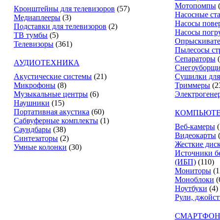
Мотопомпы
Кронштейны для телевизоров
(57)
Насосные ст
Медиаплееры
(3)
Насосы пове
Подставки для телевизоров
(2)
Насосы погр
ТВ тумбы
(5)
Опрыскиват
Телевизоры
(361)
Пылесосы ст
Сепараторы
АУДИОТЕХНИКА
Снегоуборщ
Акустические системы
(21)
Сушилки для
Микрофоны
(8)
Триммеры
(2
Музыкальные центры
(6)
Электрогене
Наушники
(15)
Портативная акустика
(60)
КОМПЬЮТЕ
Сабвуферные комплекты
(1)
Веб-камеры
(
Саундбары
(38)
Видеокарты
Синтезаторы
(2)
Жесткие дис
Умные колонки
(30)
Источники б
(ИБП)
(110)
Мониторы
(1
Моноблоки
(
Ноутбуки
(4)
Рули, джойс
СМАРТФОН