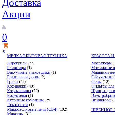
Доставка
Акции
0
0
МЕЛКАЯ БЫТОВАЯ ТЕХНИКА
КРАСОТА И
Аэрогрили
(27)
Массажеры
(
Блинницы
(1)
Массажные н
Вакуумные упаковщики
(1)
Машинки для
Гладильные доски
(2)
Облучатели 
Грили
(42)
Фены
(12)
Кофеварки
(40)
Фильтры для
Кофемашины
(72)
Щипцы для в
Кофемолки
(1)
Электробрит
Кухонные комбайны
(29)
Эпиляторы
(
Ломтерезки
(1)
Микроволновые печи (СВЧ)
(102)
ШВЕЙНОЕ 
Миксеры
(31)