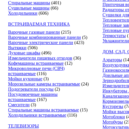
Стиральные машины
(401)
Приточная в
Сушильные машины
(66)
Радиаторы о
Холодильники
(606)
Сушилки для
Тепловентил
ВСТРАИВАЕМАЯ ТЕХНИКА
Тепловые за
Тепловые пу
Варочные газовые панели
(215)
Термостаты
(
Варочные комбинированные панели
(5)
Увлажнители
Варочные электрические панели
(423)
Вытяжки
(506)
ДОМ, САД,
Духовые шкафы
(496)
Измельчители пищевых отходов
(36)
Аэраторы
(14
Кофемашины встраиваемые
(12)
Воздуходувк
Микроволновые печи (СВЧ)
Газонокосил
встраиваемые
(116)
Доильные ап
Мойки кухонные
(3)
Зернодробил
Морозильные камеры встраиваемые
(24)
Измельчители
Подогреватели посуды
(2)
Инкубаторы 
Посудомоечные машины
Канализацио
встраиваемые
(167)
Кормоизмель
Смесители
(3)
Кусторезы
(7
Стиральные машины встраиваемые
(15)
Мойки высок
Холодильники встраиваемые
(116)
Мотоблоки
(
Мотобуры
(2
ТЕЛЕВИЗОРЫ
Мотокультив