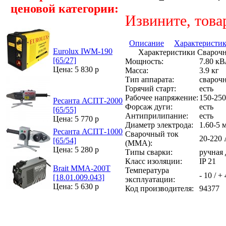
ценовой категории:
Извините, това
Описание
Характеристи
Eurolux IWM-190
Характеристики Сварочн
[65/27]
Мощность:
7.80 к
Цена: 5 830 р
Масса:
3.9 кг
Тип аппарата:
свароч
Горячий старт:
есть
Рабочее напряжение:
150-250
Ресанта АСПТ-2000
Форсаж дуги:
есть
[65/55]
Антиприлипание:
есть
Цена: 5 770 р
Диаметр электрода:
1.60-5 
Ресанта АСПТ-1000
Сварочный ток
20-220
[65/54]
(MMA):
Цена: 5 280 р
Типы сварки:
ручная
Класс изоляции:
IP 21
Brait ММА-200Т
Температура
- 10 / +
[18.01.009.043]
эксплуатации:
Цена: 5 630 р
Код производителя:
94377