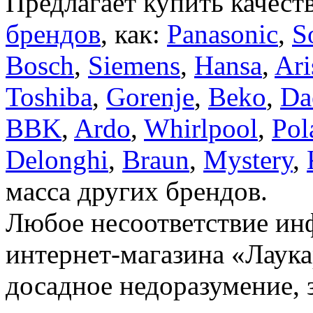
Предлагает купить качест
брендов
, как:
Panasonic
,
S
Bosch
,
Siemens
,
Hansa
,
Ari
Toshiba
,
Gorenje
,
Beko
,
Da
BBK
,
Ardo
,
Whirlpool
,
Pol
Delonghi
,
Braun
,
Mystery
,
масса других брендов.
Любое несоответствие инф
интернет-магазина «Лаука
досадное недоразумение, 