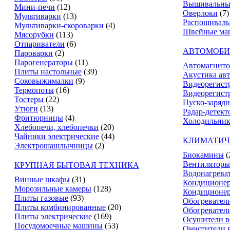
Вышивальны
Мини-печи
(12)
Оверлоки
(7)
Мультиварки
(13)
Распошивал
Мультиварки-скороварки
(4)
Швейные ма
Мясорубки
(113)
Отпариватели
(6)
АВТОМОБИ
Пароварки
(2)
Парогенераторы
(11)
Автомагнит
Плиты настольные
(39)
Акустика ав
Соковыжималки
(9)
Видеорегист
Термопоты
(16)
Видеорегистр
Тостеры
(22)
Пуско-зарядн
Утюги
(13)
Радар-детект
Фритюрницы
(4)
Холодильник
Хлебопечи, хлебопечки
(20)
Чайники электрические
(44)
КЛИМАТИЧ
Электрошашлычницы
(2)
Биокамины
(
Вентиляторы
КРУПНАЯ БЫТОВАЯ ТЕХНИКА
Водонагрева
Винные шкафы
(31)
Кондиционе
Морозильные камеры
(128)
Кондиционе
Плиты газовые
(93)
Обогревател
Плиты комбинированные
(20)
Обогревател
Плиты электрические
(169)
Осушители в
Посудомоечные машины
(53)
Очистители 