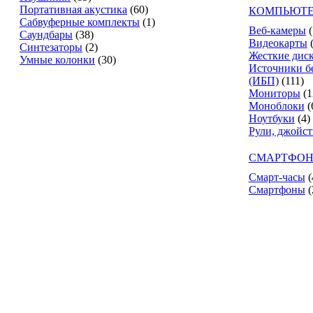
Портативная акустика
(60)
КОМПЬЮТЕ
Сабвуферные комплекты
(1)
Веб-камеры
(
Саундбары
(38)
Видеокарты
Синтезаторы
(2)
Жесткие дис
Умные колонки
(30)
Источники б
(ИБП)
(111)
Мониторы
(1
Моноблоки
(
Ноутбуки
(4)
Рули, джойс
СМАРТФОН
Смарт-часы
(
Смартфоны
(