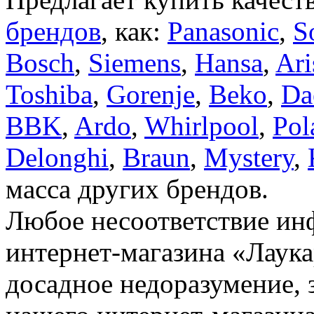
брендов
, как:
Panasonic
,
S
Bosch
,
Siemens
,
Hansa
,
Ari
Toshiba
,
Gorenje
,
Beko
,
Da
BBK
,
Ardo
,
Whirlpool
,
Pol
Delonghi
,
Braun
,
Mystery
,
масса других брендов.
Любое несоответствие инф
интернет-магазина «Лаука
досадное недоразумение, 