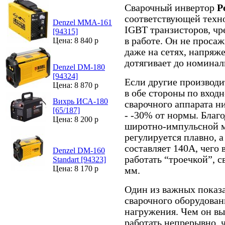
Сварочный инвертор
Р
соответствующей техн
Denzel MMA-161
IGBT транзисторов, ч
[94315]
в работе. Он не просаж
Цена: 8 840 р
даже на сетях, напряж
дотягивает до номинал
Denzel DM-180
[94324]
Если другие производ
Цена: 8 870 р
в обе стороны по вход
Вихрь ИСА-180
сварочного аппарата н
[65/187]
- -30% от нормы. Благ
Цена: 8 200 р
широтно-импульсной м
регулируется плавно, 
составляет 140А, чего 
Denzel DM-160
работать “троечкой”, с
Standart [94323]
Цена: 8 170 р
мм.
Один из важных показ
сварочного оборудован
нагружения. Чем он вы
работать непрерывно, 