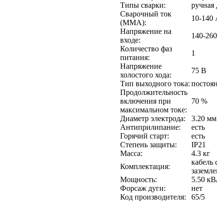
Типы сварки:
ручная
Сварочный ток
10-140
(MMA):
Напряжение на
140-260
входе:
Количество фаз
1
питания:
Напряжение
75 В
холостого хода:
Тип выходного тока:
постоя
Продолжительность
включения при
70 %
максимальном токе:
Диаметр электрода:
3.20 мм
Антиприлипание:
есть
Горячий старт:
есть
Степень защиты:
IP21
Масса:
4.3 кг
кабель 
Комплектация:
заземл
Мощность:
5.50 к
Форсаж дуги:
нет
Код производителя:
65/5