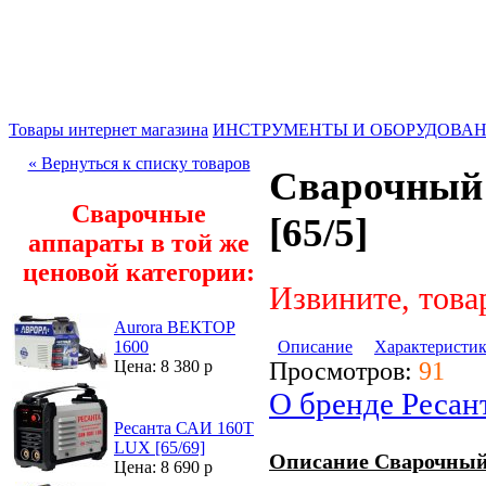
Товары интернет магазина
ИНСТРУМЕНТЫ И ОБОРУДОВА
« Вернуться к списку товаров
Сварочный 
Сварочные
[65/5]
аппараты в той же
ценовой категории:
Извините, това
Aurora ВЕКТОР
Описание
Характеристи
1600
Просмотров:
91
Цена: 8 380 р
О бренде Ресан
Ресанта САИ 160Т
LUX [65/69]
Описание Сварочный 
Цена: 8 690 р