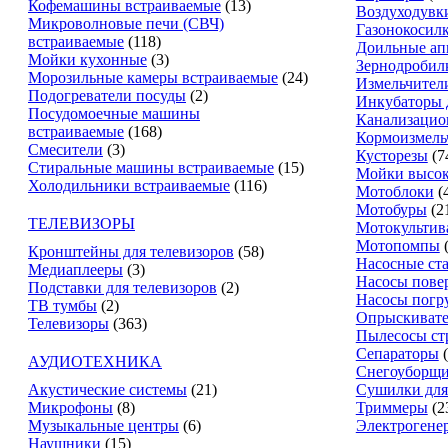
Кофемашины встраиваемые
(13)
Воздуходувк
Микроволновые печи (СВЧ)
Газонокосил
встраиваемые
(118)
Доильные ап
Мойки кухонные
(3)
Зернодробил
Морозильные камеры встраиваемые
(24)
Измельчители
Подогреватели посуды
(2)
Инкубаторы 
Посудомоечные машины
Канализацио
встраиваемые
(168)
Кормоизмель
Смесители
(3)
Кусторезы
(7
Стиральные машины встраиваемые
(15)
Мойки высок
Холодильники встраиваемые
(116)
Мотоблоки
(
Мотобуры
(2
ТЕЛЕВИЗОРЫ
Мотокультив
Мотопомпы
Кронштейны для телевизоров
(58)
Насосные ст
Медиаплееры
(3)
Насосы пове
Подставки для телевизоров
(2)
Насосы погр
ТВ тумбы
(2)
Опрыскиват
Телевизоры
(363)
Пылесосы ст
Сепараторы
АУДИОТЕХНИКА
Снегоуборщ
Акустические системы
(21)
Сушилки для
Микрофоны
(8)
Триммеры
(2
Музыкальные центры
(6)
Электрогене
Наушники
(15)