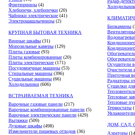
Радар-детект
Фритюрницы
(4)
Холодильник
Хлебопечи, хлебопечки
(20)
Чайники электрические
(41)
КЛИМАТИЧ
Электрошашлычницы
(2)
Биокамины
(
Вентиляторы
КРУПНАЯ БЫТОВАЯ ТЕХНИКА
Водонагрева
Винные шкафы
(31)
Кондиционе
Морозильные камеры
(129)
Кондиционе
Плиты газовые
(93)
Обогревател
Плиты комбинированные
(20)
Обогревател
Плиты электрические
(171)
Осушители в
Посудомоечные машины
(53)
Очистители 
Стиральные машины
(396)
Приточная в
Сушильные машины
(66)
Радиаторы о
Холодильники
(606)
Сушилки для
Тепловентил
ВСТРАИВАЕМАЯ ТЕХНИКА
Тепловые за
Тепловые пу
Варочные газовые панели
(217)
Термостаты
(
Варочные комбинированные панели
(5)
Увлажнители
Варочные электрические панели
(429)
Вытяжки
(509)
ДОМ, САД,
Духовые шкафы
(498)
Измельчители пищевых отходов
(36)
Аэраторы
(14