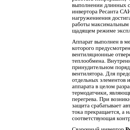
выполнении длинных с
инвертора Ресанта СА
нагружениения достига
работы максимальным т
щадящем режиме экспл
Аппарат выполнен в ме
которого предусмотре
вентиляционные отвер
теплообмена. Внутрен
принудительном поряд
вентилятора. Для пре
отдельных элементов 
аппарата в целом разр
термодатчики, являющ
перегрева. При возник
защита срабатывает ав
тока прекращается, а н
соответствующая контр
Сварочный инвертор
Р