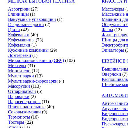
МЕЛКАЯ БЫТОВАЯ ТЕХНИКА
КРАСОТА И
Аэрогрили
(27)
Массажеры
(
Блинницы
(1)
Массажные н
Вакуумные упаковщики
(1)
Машинки для
Гладильные доски
(2)
Облучатели 
Грили
(42)
Фены
(12)
Кофеварки
(40)
Фильтры для
Кофемашины
(73)
Щипцы для в
Кофемолки
(1)
Электробрит
Кухонные комбайны
(29)
Эпиляторы
(
Ломтерезки
(1)
Микроволновые печи (СВЧ)
(102)
ШВЕЙНОЕ 
Миксеры
(31)
Вышивальны
Мини-печи
(12)
Оверлоки
(7)
Мультиварки
(13)
Распошивал
Мультиварки-скороварки
(4)
Швейные ма
Мясорубки
(113)
Отпариватели
(5)
АВТОМОБИ
Пароварки
(2)
Парогенераторы
(11)
Автомагнит
Плиты настольные
(40)
Акустика ав
Соковыжималки
(9)
Видеорегист
Термопоты
(16)
Видеорегистр
Тостеры
(22)
Пуско-зарядн
Утюги
(13)