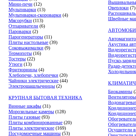
Вышивальны
Мини-печи
(12)
Оверлоки
(7)
Мультиварки
(13)
Распошивал
Мультиварки-скороварки
(4)
Швейные ма
Мясорубки
(113)
Отпариватели
(6)
АВТОМОБИ
Пароварки
(2)
Парогенераторы
(11)
Автомагнит
Плиты настольные
(39)
Акустика ав
Соковыжималки
(9)
Видеорегист
Термопоты
(16)
Видеорегистр
Тостеры
(22)
Пуско-зарядн
Утюги
(13)
Радар-детект
Фритюрницы
(4)
Холодильник
Хлебопечи, хлебопечки
(20)
Чайники электрические
(44)
КЛИМАТИЧ
Электрошашлычницы
(2)
Биокамины
(
Вентиляторы
КРУПНАЯ БЫТОВАЯ ТЕХНИКА
Водонагрева
Винные шкафы
(31)
Кондиционе
Морозильные камеры
(128)
Кондиционе
Плиты газовые
(93)
Обогревател
Плиты комбинированные
(20)
Обогревател
Плиты электрические
(169)
Осушители в
Посудомоечные машины
(53)
Очистители 