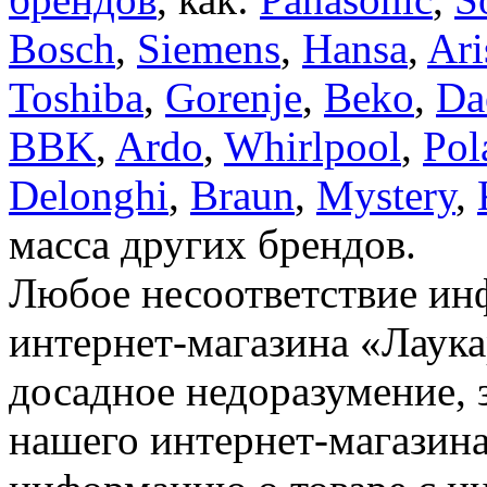
Bosch
,
Siemens
,
Hansa
,
Ari
Toshiba
,
Gorenje
,
Beko
,
Da
BBK
,
Ardo
,
Whirlpool
,
Pol
Delonghi
,
Braun
,
Mystery
,
масса других брендов.
Любое несоответствие инф
интернет-магазина «Лаука
досадное недоразумение, 
нашего интернет-магазина