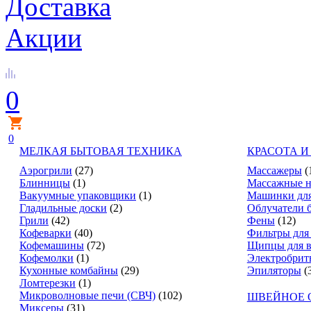
Доставка
Акции
0
0
МЕЛКАЯ БЫТОВАЯ ТЕХНИКА
КРАСОТА И
Аэрогрили
(27)
Массажеры
(
Блинницы
(1)
Массажные н
Вакуумные упаковщики
(1)
Машинки для
Гладильные доски
(2)
Облучатели 
Грили
(42)
Фены
(12)
Кофеварки
(40)
Фильтры для
Кофемашины
(72)
Щипцы для в
Кофемолки
(1)
Электробрит
Кухонные комбайны
(29)
Эпиляторы
(
Ломтерезки
(1)
Микроволновые печи (СВЧ)
(102)
ШВЕЙНОЕ 
Миксеры
(31)