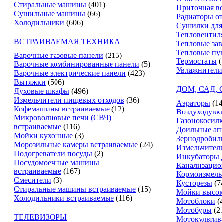
Стиральные машины
(401)
Приточная в
Сушильные машины
(66)
Радиаторы о
Холодильники
(606)
Сушилки для
Тепловентил
ВСТРАИВАЕМАЯ ТЕХНИКА
Тепловые за
Тепловые пу
Варочные газовые панели
(215)
Термостаты
(
Варочные комбинированные панели
(5)
Увлажнители
Варочные электрические панели
(423)
Вытяжки
(506)
ДОМ, САД,
Духовые шкафы
(496)
Измельчители пищевых отходов
(36)
Аэраторы
(14
Кофемашины встраиваемые
(12)
Воздуходувк
Микроволновые печи (СВЧ)
Газонокосил
встраиваемые
(116)
Доильные ап
Мойки кухонные
(3)
Зернодробил
Морозильные камеры встраиваемые
(24)
Измельчители
Подогреватели посуды
(2)
Инкубаторы 
Посудомоечные машины
Канализацио
встраиваемые
(167)
Кормоизмель
Смесители
(3)
Кусторезы
(7
Стиральные машины встраиваемые
(15)
Мойки высок
Холодильники встраиваемые
(116)
Мотоблоки
(
Мотобуры
(2
ТЕЛЕВИЗОРЫ
Мотокультив