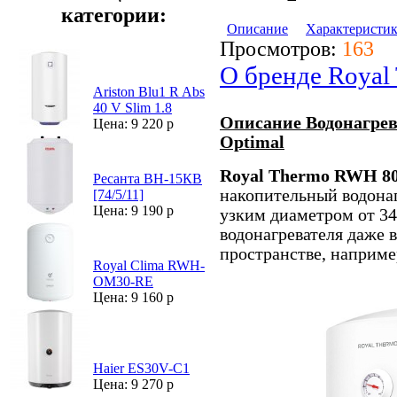
категории:
Описание
Характеристи
Просмотров:
163
О бренде Royal
Ariston Blu1 R Abs
40 V Slim 1.8
Описание Водонагрев
Цена: 9 220 р
Optimal
Royal Thermo RWH 8
Ресанта ВН-15КВ
накопительный водонаг
[74/5/11]
Цена: 9 190 р
узким диаметром от 3
водонагревателя даже 
пространстве, наприме
Royal Clima RWH-
OM30-RE
Цена: 9 160 р
Haier ES30V-C1
Цена: 9 270 р