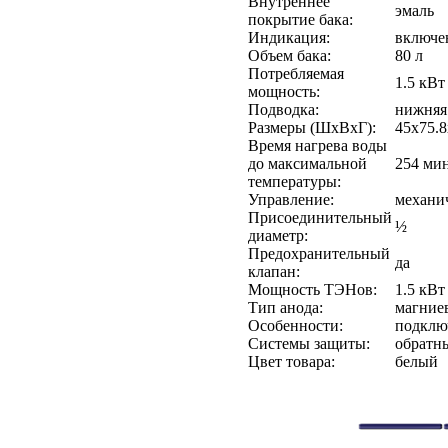
Внутреннее
эмаль
покрытие бака:
Индикация:
включен
Объем бака:
80 л
Потребляемая
1.5 кВт
мощность:
Подводка:
нижняя
Размеры (ШхВхГ):
45x75.8
Время нагрева воды
до максимальной
254 мин
температуры:
Управление:
механи
Присоединительный
½
диаметр:
Предохранительный
да
клапан:
Мощность ТЭНов:
1.5 кВт
Тип анода:
магние
Особенности:
подключ
Системы защиты:
обратны
Цвет товара:
белый