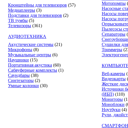
Мотопомпы
Кронштейны для телевизоров
(57)
Насосные ст
Медиаплееры
(3)
Насосы пове
Подставки для телевизоров
(2)
Насосы погр
ТВ тумбы
(5)
Опрыскиват
Телевизоры
(361)
Пылесосы ст
Сепараторы
АУДИОТЕХНИКА
Снегоуборщ
Акустические системы
(21)
Сушилки для
Микрофоны
(8)
Триммеры
(2
Музыкальные центры
(6)
Электрогене
Наушники
(15)
Портативная акустика
(60)
КОМПЬЮТЕ
Сабвуферные комплекты
(1)
Веб-камеры
(
Саундбары
(38)
Видеокарты
Синтезаторы
(2)
Жесткие дис
Умные колонки
(30)
Источники б
(ИБП)
(110)
Мониторы
(1
Моноблоки
(
Ноутбуки
(4)
Рули, джойс
СМАРТФОН