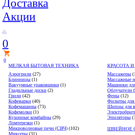
Доставка
Акции
0
0
МЕЛКАЯ БЫТОВАЯ ТЕХНИКА
КРАСОТА И
Аэрогрили
(27)
Массажеры
(
Блинницы
(1)
Массажные н
Вакуумные упаковщики
(1)
Машинки для
Гладильные доски
(2)
Облучатели 
Грили
(42)
Фены
(12)
Кофеварки
(40)
Фильтры для
Кофемашины
(73)
Щипцы для в
Кофемолки
(1)
Электробрит
Кухонные комбайны
(29)
Эпиляторы
(
Ломтерезки
(1)
Микроволновые печи (СВЧ)
(102)
ШВЕЙНОЕ 
Миксеры
(31)