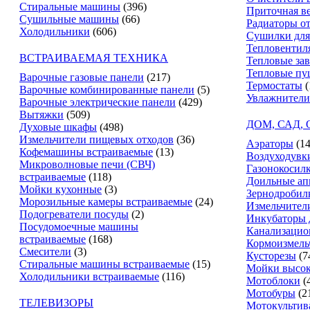
Стиральные машины
(396)
Приточная в
Сушильные машины
(66)
Радиаторы о
Холодильники
(606)
Сушилки для
Тепловентил
ВСТРАИВАЕМАЯ ТЕХНИКА
Тепловые за
Тепловые пу
Варочные газовые панели
(217)
Термостаты
(
Варочные комбинированные панели
(5)
Увлажнители
Варочные электрические панели
(429)
Вытяжки
(509)
ДОМ, САД,
Духовые шкафы
(498)
Измельчители пищевых отходов
(36)
Аэраторы
(14
Кофемашины встраиваемые
(13)
Воздуходувк
Микроволновые печи (СВЧ)
Газонокосил
встраиваемые
(118)
Доильные ап
Мойки кухонные
(3)
Зернодробил
Морозильные камеры встраиваемые
(24)
Измельчители
Подогреватели посуды
(2)
Инкубаторы 
Посудомоечные машины
Канализацио
встраиваемые
(168)
Кормоизмель
Смесители
(3)
Кусторезы
(7
Стиральные машины встраиваемые
(15)
Мойки высок
Холодильники встраиваемые
(116)
Мотоблоки
(
Мотобуры
(2
ТЕЛЕВИЗОРЫ
Мотокультив