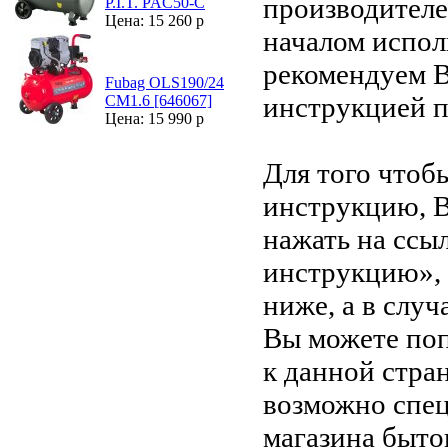
производителе
P.I.T. PAC50-C
Цена: 15 260 р
началом испол
рекомендуем В
Fubag OLS190/24
инструкцией 
CM1.6 [646067]
Цена: 15 990 р
Для того чтоб
инструкцию, 
нажать на ссы
инструкцию»,
ниже, а в случ
Вы можете поп
к данной стра
возможно спец
магазина быто