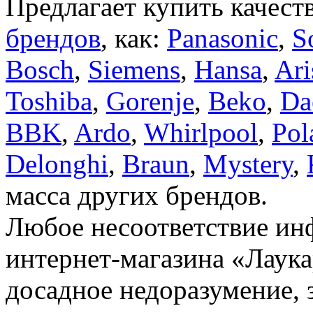
Предлагает купить качест
брендов
, как:
Panasonic
,
S
Bosch
,
Siemens
,
Hansa
,
Ari
Toshiba
,
Gorenje
,
Beko
,
Da
BBK
,
Ardo
,
Whirlpool
,
Pol
Delonghi
,
Braun
,
Mystery
,
масса других брендов.
Любое несоответствие инф
интернет-магазина «Лаука
досадное недоразумение, 