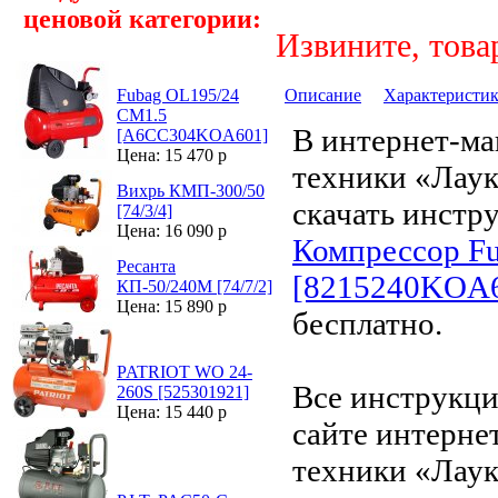
ценовой категории:
Извините, това
Описание
Характеристи
Fubag OL195/24
CM1.5
В интернет-ма
[A6CC304KOA601]
Цена: 15 470 р
техники «Лау
Вихрь КМП-300/50
скачать инстр
[74/3/4]
Цена: 16 090 р
Компрессор Fu
Ресанта
[8215240KOA
КП-50/240М [74/7/2]
Цена: 15 890 р
бесплатно.
PATRIOT WO 24-
Все инструкци
260S [525301921]
Цена: 15 440 р
сайте интерне
техники «Лаук