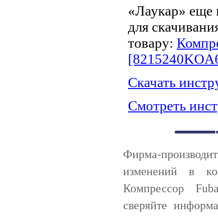
«Лаукар» еще 
для скачивани
товару:
Компре
[8215240KOA
Скачать инст
Смотреть инс
Фирма-производи
изменений в ко
Компрессор Fub
сверяйте информ