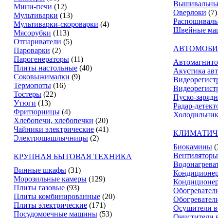
Вышивальны
Мини-печи
(12)
Оверлоки
(7)
Мультиварки
(13)
Распошивал
Мультиварки-скороварки
(4)
Швейные ма
Мясорубки
(113)
Отпариватели
(5)
АВТОМОБИ
Пароварки
(2)
Парогенераторы
(11)
Автомагнит
Плиты настольные
(40)
Акустика ав
Соковыжималки
(9)
Видеорегист
Термопоты
(16)
Видеорегистр
Тостеры
(22)
Пуско-зарядн
Утюги
(13)
Радар-детект
Фритюрницы
(4)
Холодильник
Хлебопечи, хлебопечки
(20)
Чайники электрические
(41)
КЛИМАТИЧ
Электрошашлычницы
(2)
Биокамины
(
Вентиляторы
КРУПНАЯ БЫТОВАЯ ТЕХНИКА
Водонагрева
Винные шкафы
(31)
Кондиционе
Морозильные камеры
(129)
Кондиционе
Плиты газовые
(93)
Обогревател
Плиты комбинированные
(20)
Обогревател
Плиты электрические
(171)
Осушители в
Посудомоечные машины
(53)
Очистители 