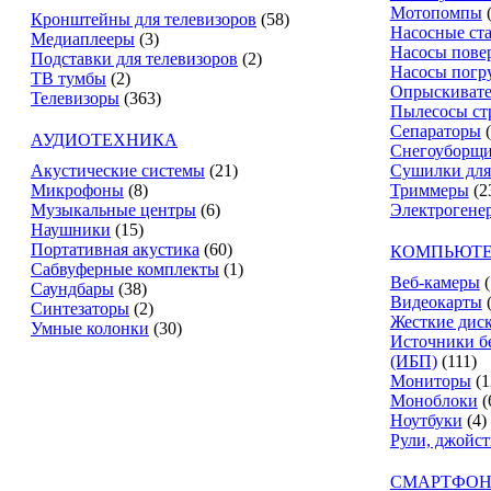
Мотопомпы
Кронштейны для телевизоров
(58)
Насосные ст
Медиаплееры
(3)
Насосы пове
Подставки для телевизоров
(2)
Насосы погр
ТВ тумбы
(2)
Опрыскиват
Телевизоры
(363)
Пылесосы ст
Сепараторы
АУДИОТЕХНИКА
Снегоуборщ
Акустические системы
(21)
Сушилки для
Микрофоны
(8)
Триммеры
(2
Музыкальные центры
(6)
Электрогене
Наушники
(15)
Портативная акустика
(60)
КОМПЬЮТЕ
Сабвуферные комплекты
(1)
Веб-камеры
(
Саундбары
(38)
Видеокарты
Синтезаторы
(2)
Жесткие дис
Умные колонки
(30)
Источники б
(ИБП)
(111)
Мониторы
(1
Моноблоки
(
Ноутбуки
(4)
Рули, джойс
СМАРТФОН