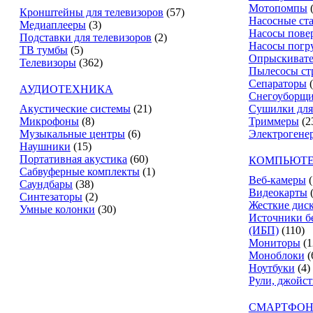
Мотопомпы
Кронштейны для телевизоров
(57)
Насосные ст
Медиаплееры
(3)
Насосы пове
Подставки для телевизоров
(2)
Насосы погр
ТВ тумбы
(5)
Опрыскиват
Телевизоры
(362)
Пылесосы ст
Сепараторы
АУДИОТЕХНИКА
Снегоуборщ
Акустические системы
(21)
Сушилки для
Микрофоны
(8)
Триммеры
(2
Музыкальные центры
(6)
Электрогене
Наушники
(15)
Портативная акустика
(60)
КОМПЬЮТЕ
Сабвуферные комплекты
(1)
Веб-камеры
(
Саундбары
(38)
Видеокарты
Синтезаторы
(2)
Жесткие дис
Умные колонки
(30)
Источники б
(ИБП)
(110)
Мониторы
(1
Моноблоки
(
Ноутбуки
(4)
Рули, джойс
СМАРТФОН