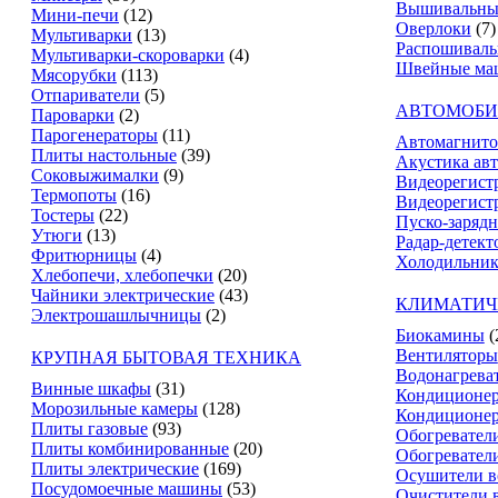
Вышивальны
Мини-печи
(12)
Оверлоки
(7)
Мультиварки
(13)
Распошивал
Мультиварки-скороварки
(4)
Швейные ма
Мясорубки
(113)
Отпариватели
(5)
АВТОМОБИ
Пароварки
(2)
Парогенераторы
(11)
Автомагнит
Плиты настольные
(39)
Акустика ав
Соковыжималки
(9)
Видеорегист
Термопоты
(16)
Видеорегистр
Тостеры
(22)
Пуско-зарядн
Утюги
(13)
Радар-детект
Фритюрницы
(4)
Холодильник
Хлебопечи, хлебопечки
(20)
Чайники электрические
(43)
КЛИМАТИЧ
Электрошашлычницы
(2)
Биокамины
(
Вентиляторы
КРУПНАЯ БЫТОВАЯ ТЕХНИКА
Водонагрева
Винные шкафы
(31)
Кондиционе
Морозильные камеры
(128)
Кондиционе
Плиты газовые
(93)
Обогревател
Плиты комбинированные
(20)
Обогревател
Плиты электрические
(169)
Осушители в
Посудомоечные машины
(53)
Очистители 