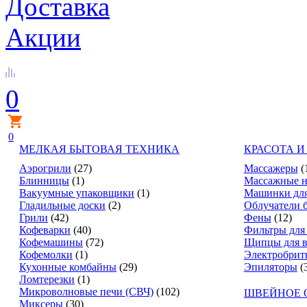
Доставка
Акции
0
0
МЕЛКАЯ БЫТОВАЯ ТЕХНИКА
КРАСОТА И
Аэрогрили
(27)
Массажеры
(
Блинницы
(1)
Массажные н
Вакуумные упаковщики
(1)
Машинки для
Гладильные доски
(2)
Облучатели 
Грили
(42)
Фены
(12)
Кофеварки
(40)
Фильтры для
Кофемашины
(72)
Щипцы для в
Кофемолки
(1)
Электробрит
Кухонные комбайны
(29)
Эпиляторы
(
Ломтерезки
(1)
Микроволновые печи (СВЧ)
(102)
ШВЕЙНОЕ 
Миксеры
(30)