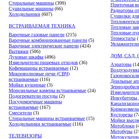
Стиральные машины
(399)
Приточная в
Сушильные машины
(66)
Радиаторы о
Холодильники
(607)
Сушилки для
Тепловентил
ВСТРАИВАЕМАЯ ТЕХНИКА
Тепловые за
Тепловые пу
Варочные газовые панели
(215)
Термостаты
(
Варочные комбинированные панели
(5)
Увлажнители
Варочные электрические панели
(424)
Вытяжки
(506)
ДОМ, САД,
Духовые шкафы
(496)
Измельчители пищевых отходов
(36)
Аэраторы
(14
Кофемашины встраиваемые
(12)
Воздуходувк
Микроволновые печи (СВЧ)
Газонокосил
встраиваемые
(116)
Доильные ап
Мойки кухонные
(3)
Зернодробил
Морозильные камеры встраиваемые
(24)
Измельчители
Подогреватели посуды
(2)
Инкубаторы 
Посудомоечные машины
Канализацио
встраиваемые
(167)
Кормоизмель
Смесители
(3)
Кусторезы
(7
Стиральные машины встраиваемые
(15)
Мойки высок
Холодильники встраиваемые
(116)
Мотоблоки
(
Мотобуры
(2
ТЕЛЕВИЗОРЫ
Мотокультив