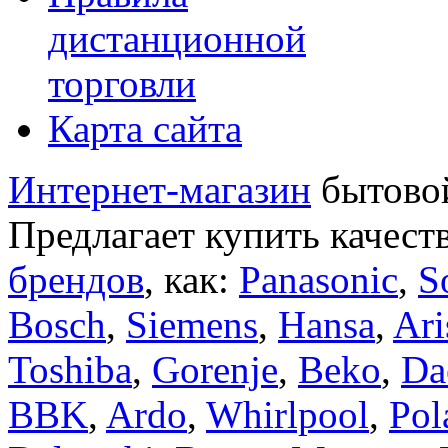
дистанционной
торговли
Карта сайта
Интернет-магазин
бытовой
Предлагает купить качест
брендов
, как:
Panasonic
,
S
Bosch
,
Siemens
,
Hansa
,
Ari
Toshiba
,
Gorenje
,
Beko
,
Da
BBK
,
Ardo
,
Whirlpool
,
Pol